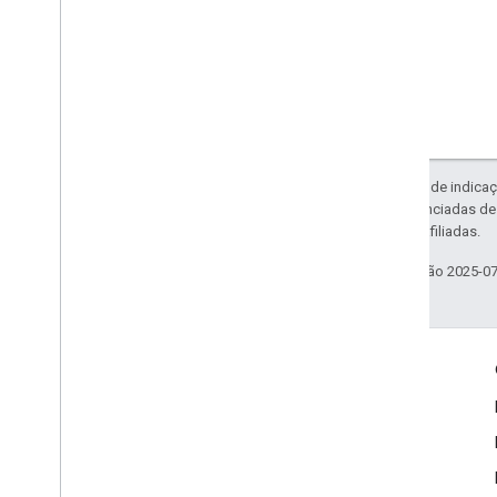
Exceto em caso de indicaç
código são licenciadas d
da Oracle e/ou afiliadas.
Última atualização 2025-0
Mais informações
Google Assistant
Por que criar para o Assistente?
Como o Google Assistente funciona