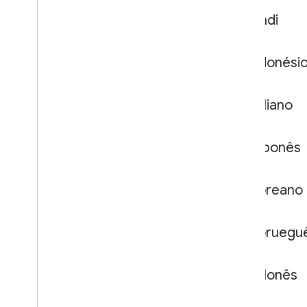
Hindi
Indonési
Italiano
Japonês
Coreano
Noruegu
Polonês