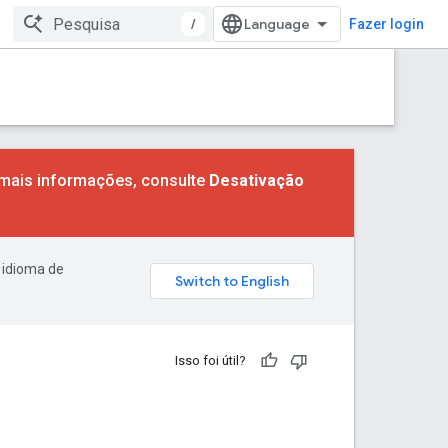
/
Fazer login
 mais informações, consulte
Desativação
 idioma de
Isso foi útil?