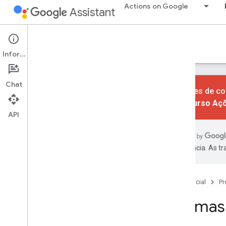
Actions on Google
Assistant
Actions console
Informações
Chat
As ações de co
do recurso Aç
API
Aprender
Visão geral
IU do Console
preferência. As t
Build
Projetos de ações
Página inicial
Pr
Criador de ações
Idiomas
Simulador
Serviços do Firebase