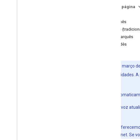
Nesta página
Implantar
Inglês
Informações do diretório
Cantonês
Preparar para o lançamento
Chinês (tradicion
Liberar a ação
Dinamarquês
Ações para famílias
Holandês
Políticas e termos
Crescer
Desde 4 de março de
Verificação de marca
Localizar
idiomas e localidades. A
Visão geral
ouvintes.
Adicionar idiomas e localidades
Aplicamos automaticamen
Idiomas e localidades
Publicar ações localizadas
Se não houver voz atual
Análise e integridade
Actions.
Por exemplo, oferecemo
voz para Wavenet. Se v