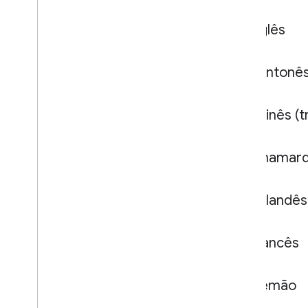
Inglês
Cantonê
Chinês (t
Dinamar
Holandês
Francês
Alemão