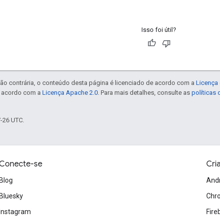
Isso foi útil?
ão contrária, o conteúdo desta página é licenciado de acordo com a
Licença 
e acordo com a
Licença Apache 2.0
. Para mais detalhes, consulte as
políticas
7-26 UTC.
Conecte-se
Cri
Blog
And
Bluesky
Chr
Instagram
Fire