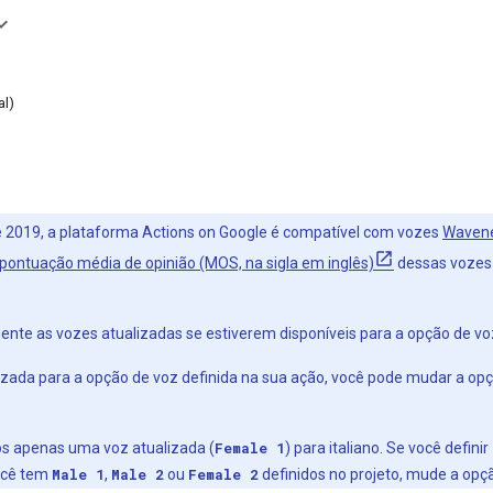
al)
 2019, a plataforma Actions on Google é compatível com vozes
Waven
pontuação média de opinião (MOS, na sigla em inglês)
dessas vozes 
te as vozes atualizadas se estiverem disponíveis para a opção de voz
izada para a opção de voz definida na sua ação, você pode mudar a o
s apenas uma voz atualizada (
Female 1
) para italiano. Se você definir
ocê tem
Male 1
,
Male 2
ou
Female 2
definidos no projeto, mude a opç