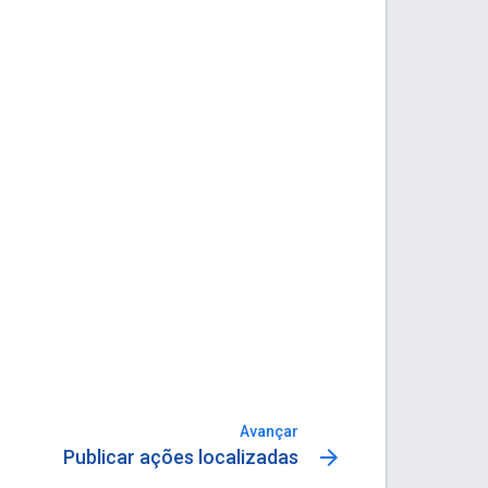
Avançar
arrow_forward
Publicar ações localizadas