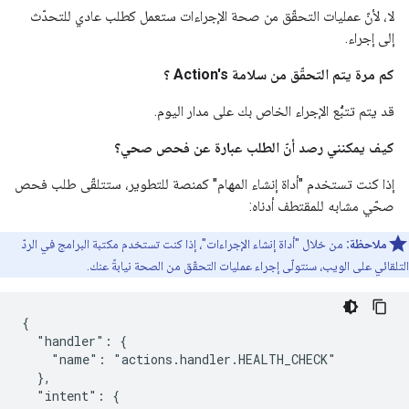
لا، لأنّ عمليات التحقّق من صحة الإجراءات ستعمل كطلب عادي للتحدّث
إلى إجراء.
كم مرة يتم التحقّق من سلامة Action's ؟
قد يتم تتبُّع الإجراء الخاص بك على مدار اليوم.
كيف يمكنني رصد أنّ الطلب عبارة عن فحص صحي؟
إذا كنت تستخدم "أداة إنشاء المهام" كمنصة للتطوير، ستتلقّى طلب فحص
صحّي مشابه للمقتطف أدناه:
ملاحظة:
من خلال "أداة إنشاء الإجراءات"، إذا كنت تستخدم مكتبة البرامج في الردّ
التلقائي على الويب، سنتولّى إجراء عمليات التحقّق من الصحة نيابةً عنك.
{

  "handler": {

    "name": "actions.handler.HEALTH_CHECK"

  },

  "intent": {
