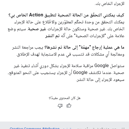
الإجراء الخاص بك.
كيف يمكنني التحقّق من الحالة الصحية لتطبيق Action الخاص بي؟
يمكنك التحقق من وحدة تحكّم المطوّرين والاطّلاع على حالة الإجراء
الخاص بك. غير صحية وستكون حالة الإجراءات
غير صحية
. سيتم وضع
علامة على "الإجراءات الصحية" على أنّه
تم النشر
ما هي عملية إرجاع "مهمّة" إلى حالة تم نشرها؟
يجب مراجعة النشر
ومعالجة أي مشكلات قد تتسبب في عدم الاستجابة لهدف الإطلاق.
ستواصل Google مراقبة سلامة الإجراء بشكل دوري أثناء تنفيذ غير
صحية. عندما تكتشف Google أن الإجراء يستجيب على النحو المتوقع،
سيعود الإجراء إلى حالة النشر.
هل كان المحتوى مفيدًا؟
إنّ محتوى هذه الصفحة مرخّص بموجب
ترخيص Creative Commons Attribution