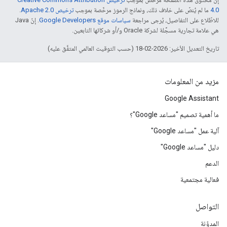
4.0‏
ما لم يُنصّ على خلاف ذلك، ونماذج الرموز مرخّصة بموجب
ترخيص Apache 2.0‏
.
للاطّلاع على التفاصيل، يُرجى مراجعة
سياسات موقع Google Developers‏
. إنّ Java
هي علامة تجارية مسجَّلة لشركة Oracle و/أو شركائها التابعين.
تاريخ التعديل الأخير: 2026-02-18 (حسب التوقيت العالمي المتفَّق عليه)
مزيد من المعلومات
Google Assistant
ما أهمية تصميم "مساعد Google"؟
آلية عمل "مساعد Google"
دليل "مساعد Google"
الدعم
فعالية مجتمعية
التواصل
المدوّنة