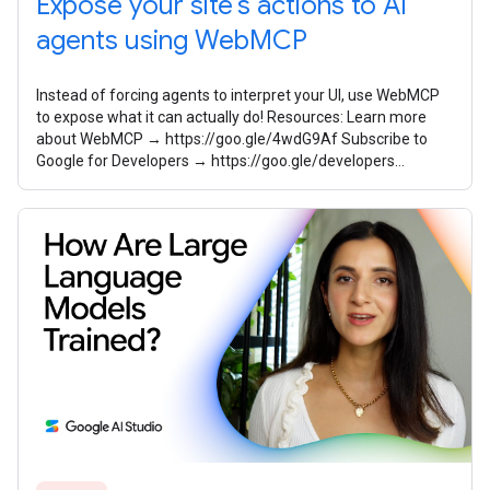
Expose your site's actions to AI
agents using WebMCP
Instead of forcing agents to interpret your UI, use WebMCP
to expose what it can actually do! Resources: Learn more
about WebMCP → https://goo.gle/4wdG9Af Subscribe to
Google for Developers → https://goo.gle/developers
Speaker: Sayali Godbole