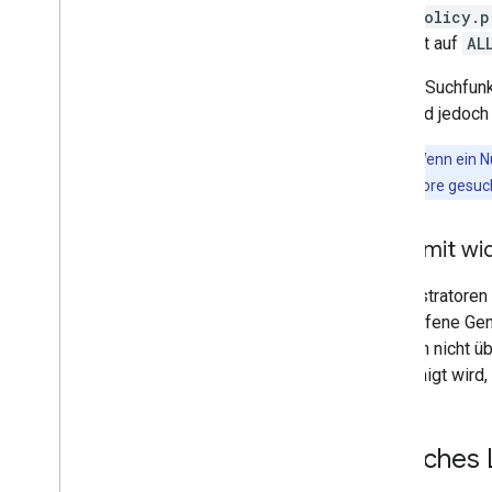
policy.p
ist auf
AL
Mit der Suchfunk
App wird jedoch
Hinweis:
Wenn ein Nu
Google Play Store gesucht
Apps mit wi
Administratoren
Widerrufene Gen
sie auch nicht 
genehmigt wird,
Einfaches