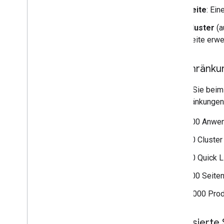
Seite
: Ein
Cluster
(a
Seite erwei
Einschränku
Achten Sie beim
Beschränkungen 
100 Anwen
30 Cluster
10 Quick L
100 Seiten
1.000 Pro
Lokalisierte