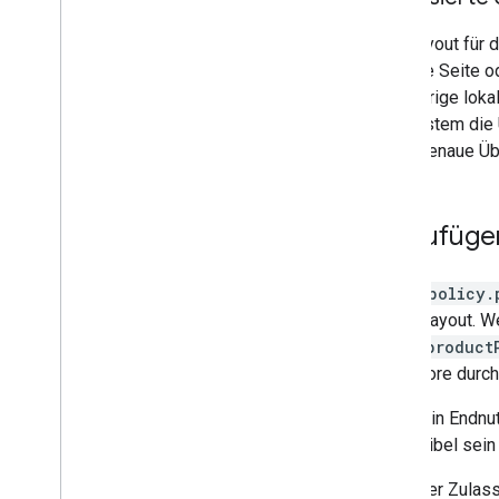
Das Layout für 
Sie eine Seite o
zugehörige lokal
das System die Ü
keine genaue Üb
Hinzufüge
Alle in
policy.
Store-Layout. We
Liste „
product
Play Store durch
Damit ein Endnu
kompatibel sein 
Der Zulass