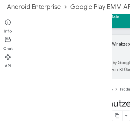
Android Enterprise
Google Play EMM AP
Startseite
Leitfäden
Referenzen
Beispiele
Info
Wichtig
:Wir akze
Chat
Für die EMM-Community registrieren
API
übersetzen. KI-Üb
Los gehts
Verwaltungstypen
Unternehmensbindung erstellen
Startseite
Produ
Upgrade für ein Unternehmen
Benutze
Identitäten und Nutzerkonten
Nutzerkonten implementieren
Nutzerkonten aktualisieren
Geräte bereitstellen
EMM-Benachrichtigungen einrichten