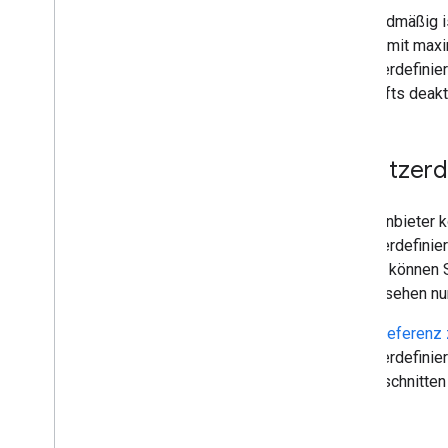
Standardmäßig is
Cluster mit max
benutzerdefinie
Geschäfts deakti
Benutzerde
EMM-Anbieter kö
benutzerdefinier
Cluster, können 
Nutzer sehen nu
In der
Referenz 
benutzerdefinie
den Abschnitten 