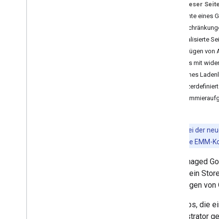
Auf dieser Seit
Elemente eines 
Einschränkung
App-Verwaltung und -Vertrieb
Lokalisierte S
Übersicht
Hinzufügen von 
Öffentliche Apps suchen
Apps mit wide
Private Apps unterstützen
Einfaches Laden
Web-Apps unterstützen
Benutzerdefiniert
Apps bereitstellen
Programmierauf
Apps konfigurieren
App-Feedback abrufen
Apps aktualisieren
Hinweis:
Bei der neu
Fehler bei App-Installationen und -
Play direkt in die EMM-K
Updates beheben
Apps löschen
Mit Managed Goo
können ein Stor
Hinzufügen von Q
UI-Komponenten
i
Frame für Managed Play Store
Alle Apps, die 
i
Frame für verwaltete Konfigurationen
Administrator ge