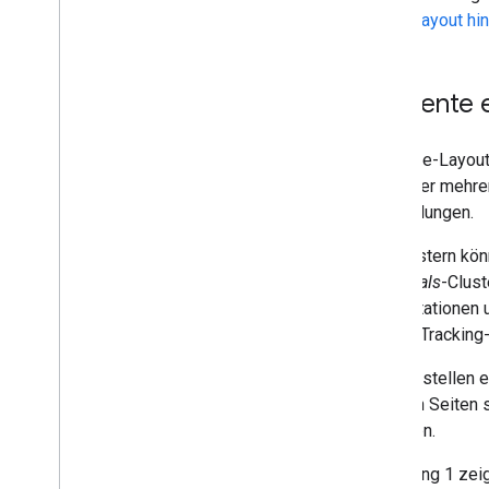
Zero-Touch-i
Frame
Store-Layout hi
Benutzerdefinierte Store-Layouts
Elemente 
Anleitung
.
.
.
Leistung verbessern
Ein Store-Layou
Anfragen autorisieren
eine oder mehrer
Stapelanfragen senden
Anwendungen.
Nutzungsbedingungen
Mit Clustern kö
Essentials
-Clust
Präsentationen 
andere Tracking-
Beim Erstellen e
anderen Seiten s
Finanzen.
Abbildung 1 zei