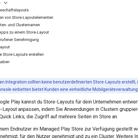
e
Geschäftslayouts
en von Store-Layoutelementen
eiten- und Clusternamen
Apps zu einem Store-Layout
rrufener Genehmigung
layout
e Store-Layouts erstellen
gaben
en Integration sollten keine benutzerdefinierten Store-Layouts erstellt
onsole einbetten bietet Kunden eine einheitliche Mobilgeräteverwaltung
gle Play kannst du Store-Layouts für dein Unternehmen entwerf
e-Layout anpassen, indem Sie Anwendungen in Clustern gruppiere
uick Links, die Zugriff auf mehrere Seiten im Store an.
einem Endnutzer im Managed Play Store zur Verfügung gestellt 
nehmigt, für den Nutzer genehmigt und zu ein Cluster. Weitere I