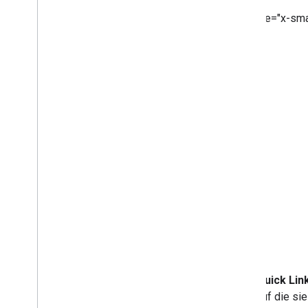
<ph type="x-sma
.
Quick Lin
auf die si