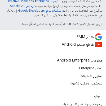
إنّ محتوى هذه الصفحة مرخّص بموجب
ترخيص Creative Commons Attribution
4.0‏
ما لم يُنصّ على خلاف ذلك، ونماذج الرموز مرخّصة بموجب
ترخيص Apache 2.0‏
.
للاطّلاع على التفاصيل، يُرجى مراجعة
سياسات موقع Google Developers‏
. إنّ Java
هي علامة تجارية مسجَّلة لشركة Oracle و/أو شركائها التابعين.
تاريخ التعديل الأخير: 2025-08-31 (حسب التوقيت العالمي المتفَّق عليه)
منتدى EMM
مقاطع فيديو Android
معلومات Android Enterprise
لعملاء Enterprise
لمطوّري التطبيقات
للمصنّعين الأصليين للأجهزة
الموارد
واجهات برمجة التطبيقات والأدوات