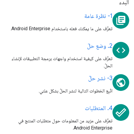
البدء
1- نظرة عامة
library_books
تعرَّف على ما يمكنك فعله باستخدام Android Enterprise.
2. وضع حلّ
code
تعرَّف على كيفية استخدام واجهات برمجة التطبيقات لإنشاء
الحلّ.
3- نشر حلّ
public
اتّبِع الخطوات التالية لنشر الحلّ بشكل علني.
4. المتطلبات
done_outline
تعرَّف على مزيد من المعلومات حول متطلبات المنتج في
Android Enterprise.