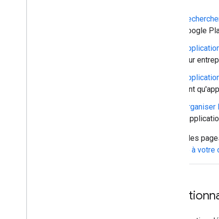
Rechercher
Google Pla
Applicatio
leur entrep
Applicati
tant qu'app
Organiser 
l'applicati
Toutes les pages
l'iFrame à votre
Fonctionna