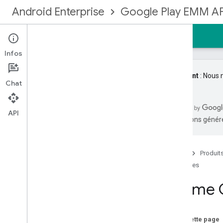
Android Enterprise
Google Play EMM AP
Accueil
Guides
Référence
Exemples
Infos
Important
: Nous 
Chat
S'inscrire à la communauté EMM
API
traductions généré
Premiers pas
Types de gestion
Créer une liaison d'entreprise
Accueil
Produit
Mettre à niveau une entreprise
Guides
Identités et comptes utilisateur
i
Frame G
Implémenter des comptes utilisateur
Mettre à niveau des comptes utilisateur
Provisionner des appareils
Sur cette page
Configurer les notifications EMM