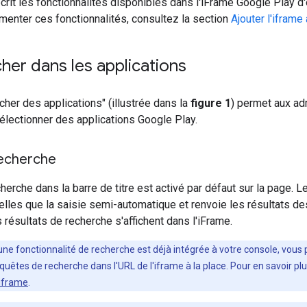
crit les fonctionnalités disponibles dans l'iFrame Google Play d
émenter ces fonctionnalités, consultez la section
Ajouter l'iframe
her dans les applications
her des applications" (illustrée dans la
figure 1
) permet aux ad
sélectionner des applications Google Play.
echerche
erche dans la barre de titre est activé par défaut sur la page.
telles que la saisie semi-automatique et renvoie les résultats d
 résultats de recherche s'affichent dans l'iFrame.
 une fonctionnalité de recherche est déjà intégrée à votre console, vou
quêtes de recherche dans l'URL de l'iframe à la place. Pour en savoir plu
'iframe
.