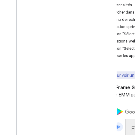
Fonctionnalités
Rechercher dans 
Champ de rech
Gestion et distribution des
applications
Applications pri
Aperçu
Bouton "Sélect
Rechercher des applications publiques
Applications We
Compatibilité avec les applications
Bouton "Sélect
privées
Organiser les app
Applications Web d'assistance
Distribuer des applications
Configurer les applis
Conseil
:Pour voir u
Récupérer les commentaires des
applications
Avec l'
iFrame G
Mettre à jour les applications
console EMM pour
Déboguer les installations et les mises
à jour d'applications
Supprimer des applications
Composants d'UI