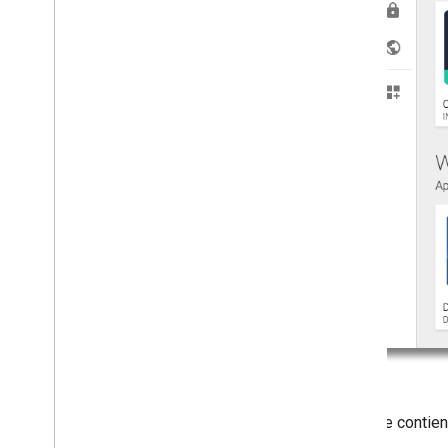
i
Frame Google Play d'entreprise
i
Frame dans les configurations gérées
i
Frame sans contact
Mises en page personnalisées du
magasin
.
.
.
Améliorer les performances
Autoriser les requêtes
Envoyer des requêtes groupées
Conditions d'utilisation
L'iFrame contien
pages: