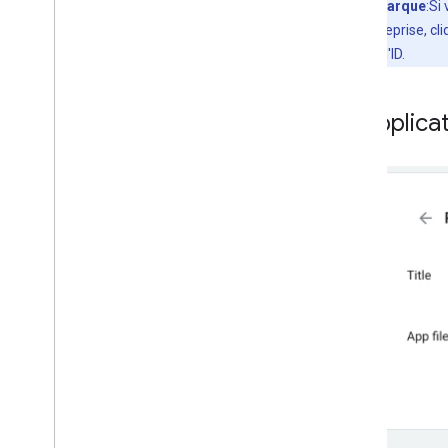
Remarque
:Si
ID d'entreprise, c
champ d'ID.
Applica