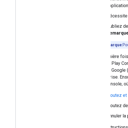
application
Nécessite 
Publiez de
Remarqu
Remarque
:Po
La première fois
compte Play Cons
compte Google (G
l'entreprise. En
Play Console, où 
Ajoutez et
Ajoutez de
Annuler la 
Des instructions