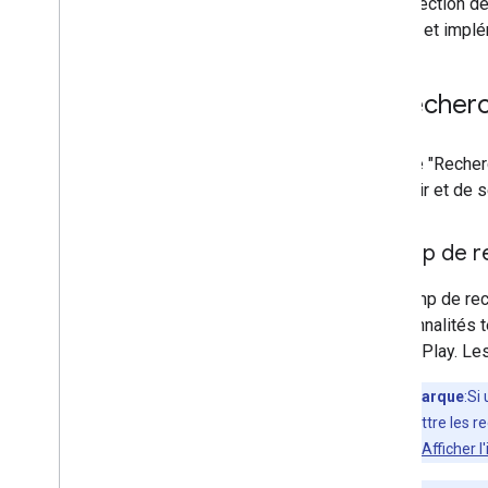
Cette section dé
l'iframe et impl
Recherc
La page "Recherc
parcourir et de 
Champ de r
Un champ de rech
fonctionnalités 
Google Play. Les
Remarque
:Si
transmettre les re
Étape 2: Afficher l