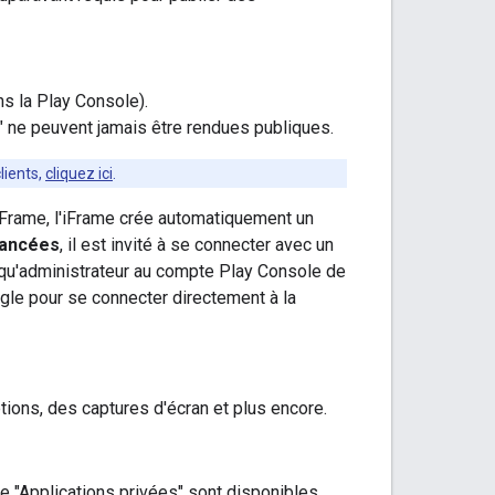
s la Play Console).
" ne peuvent jamais être rendues publiques.
lients,
cliquez ici
.
'iFrame, l'iFrame crée automatiquement un
vancées
, il est invité à se connecter avec un
t qu'administrateur au compte Play Console de
ogle pour se connecter directement à la
tions, des captures d'écran et plus encore.
ge "Applications privées" sont disponibles