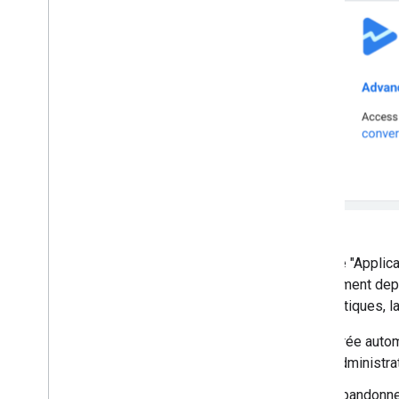
La page "Applica
directement depu
informatiques, l
Crée autom
administra
Abandonne 