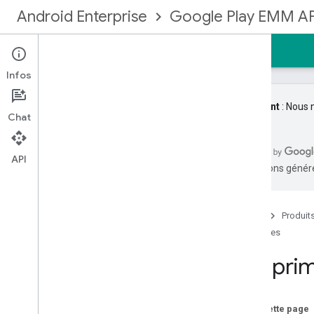
Android Enterprise
Google Play EMM AP
Accueil
Guides
Référence
Exemples
Infos
Important
: Nous 
Chat
S'inscrire à la communauté EMM
API
traductions généré
Premiers pas
Types de gestion
Créer une liaison d'entreprise
Accueil
Produit
Mettre à niveau une entreprise
Guides
Identités et comptes utilisateur
Supprim
Implémenter des comptes utilisateur
Mettre à niveau des comptes utilisateur
Provisionner des appareils
Sur cette page
Configurer les notifications EMM