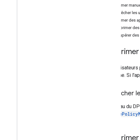
Supprimer manue
Empêcher les u
Supprimer des ap
Gestion et distribution des
applications
Supprimer des 
Aperçu
Récupérer des 
Rechercher des applications publiques
Compatibilité avec les applications
Supprimer
privées
Applications Web d'assistance
Les utilisateurs
Distribuer des applications
empêche. Si l'app
Configurer les applis
Récupérer les commentaires des
applications
Empêcher les
Mettre à jour les applications
Déboguer les installations et les mises
Au niveau du DPC
à jour d'applications
DevicePolicy
Supprimer des applications
Composants d'UI
Supprimer 