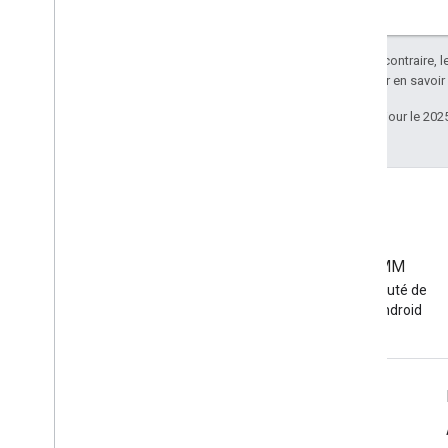
Sauf indication contraire, 
Apache 2.0
. Pour en savoir
Dernière mise à jour le 202
Communauté EMM
Rejoignez la communauté de
développeurs EMM Android
Informations sur Android Enterprise
Pour les entreprises clientes