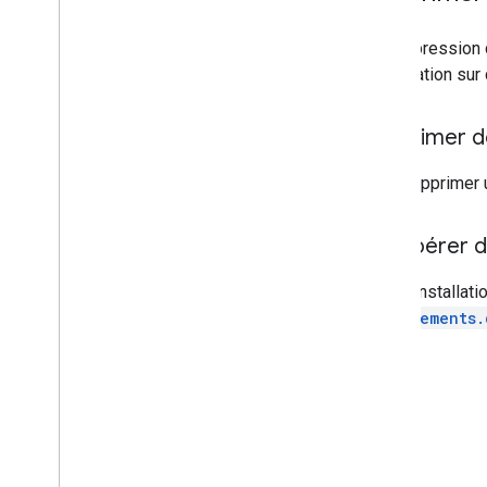
i
Frame Google Play d'entreprise
i
Frame dans les configurations gérées
La suppression 
i
Frame sans contact
l'application sur
Mises en page personnalisées du
magasin
Supprimer d
.
.
.
Pour supprimer u
Améliorer les performances
Autoriser les requêtes
Récupérer de
Envoyer des requêtes groupées
La désinstallati
Conditions d'utilisation
Entitlements.