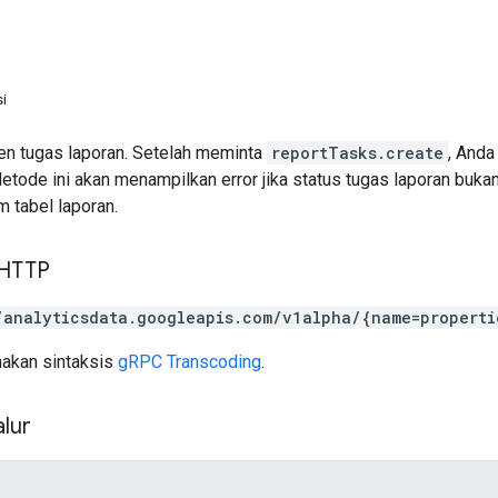
i
n tugas laporan. Setelah meminta
reportTasks.create
, Anda
etode ini akan menampilkan error jika status tugas laporan buka
m tabel laporan.
 HTTP
/analyticsdata.googleapis.com/v1alpha/{name=properti
akan sintaksis
gRPC Transcoding
.
lur