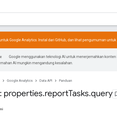
ntuk Google Analytics. Instal dari
GitHub
, dan lihat
pengumuman
untuk 
Google menggunakan teknologi AI untuk menerjemahkan konten
rjemahan AI mungkin mengandung kesalahan.
Google Analytics
Data API
Panduan
 properties
.
report
Tasks
.
query
ni