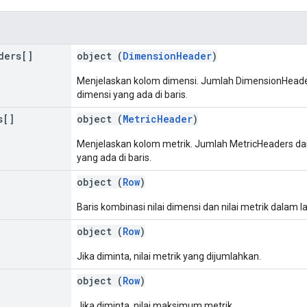
ders[]
object (
DimensionHeader
)
Menjelaskan kolom dimensi. Jumlah DimensionHead
dimensi yang ada di baris.
s[]
object (
MetricHeader
)
Menjelaskan kolom metrik. Jumlah MetricHeaders da
yang ada di baris.
object (
Row
)
Baris kombinasi nilai dimensi dan nilai metrik dalam l
object (
Row
)
Jika diminta, nilai metrik yang dijumlahkan.
object (
Row
)
Jika diminta, nilai maksimum metrik.