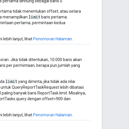
s pertama dihitung sebagai baris 0.
tama tidak menentukan offset; atau setara
limit
ma menampilkan
baris pertama.
intaan pertama; permintaan kedua
ebih lanjut, lihat
Penomoran Halaman
.
oran. Jika tidak ditentukan, 10.000 baris akan
is per permintaan, berapa pun jumlah yang
limit
ada
yang diminta, jika tidak ada nilai
a untuk QueryReportTaskRequest lebih dibatasi
 paling banyak baris ReportTask.limit. Misalnya,
eportTasks.query dengan offset=900 dan
.
ebih lanjut, lihat
Penomoran Halaman
.