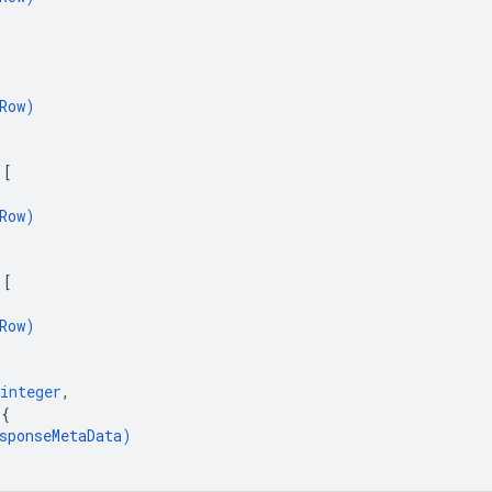
Row
)
 
[
Row
)
 
[
Row
)
integer
,
 
{
sponseMetaData
)