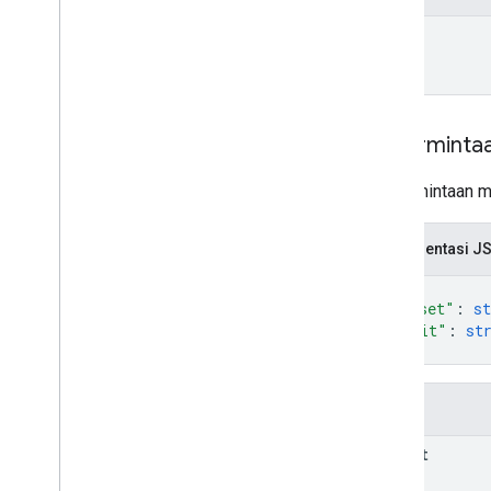
name
Isi perminta
Isi permintaan m
Representasi J
{
"offset"
: 
st
"limit"
: 
st
}
Kolom
offset