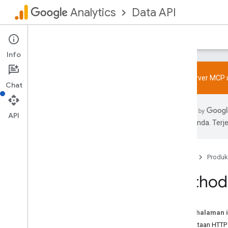
Data API
Analytics
Beranda
Panduan
Referensi
Dukungan
Info
Coba server MCP u
Chat
Memulai
API
Pengantar Google Analytics 4
pilihan Anda. Te
Bermigrasi dari Universal Analytics
Konfigurasi Analytics
Beranda
Produk
Ringkasan
Method:
Library klien
Panduan memulai command line
Pada halaman i
Buat laporan
Permintaan HTTP
Ringkasan