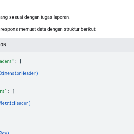
yang sesuai dengan tugas laporan.
si respons memuat data dengan struktur berikut:
SON
aders"
: 
[
DimensionHeader
)
rs"
: 
[
MetricHeader
)
Row
)