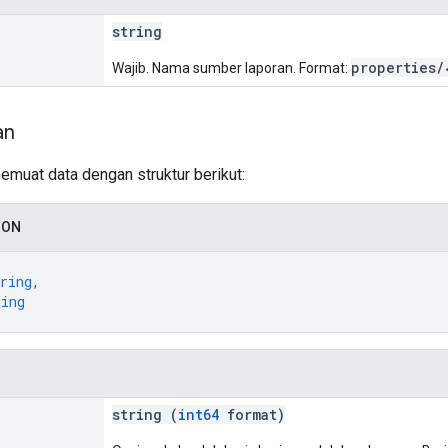
string
properties/
Wajib. Nama sumber laporan. Format:
an
emuat data dengan struktur berikut:
SON
ring
,
ring
string (
int64
format)