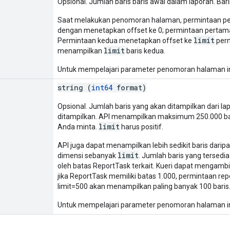
Opsional. Jumlah baris baris awal dalam laporan. Bari
Saat melakukan penomoran halaman, permintaan per
dengan menetapkan offset ke 0; permintaan perta
limit
Permintaan kedua menetapkan offset ke
perm
limit
menampilkan
baris kedua.
Untuk mempelajari parameter penomoran halaman ini l
string (
int64
format)
Opsional. Jumlah baris yang akan ditampilkan dari lap
ditampilkan. API menampilkan maksimum 250.000 bar
limit
Anda minta.
harus positif.
API juga dapat menampilkan lebih sedikit baris darip
limit
dimensi sebanyak
. Jumlah baris yang tersedi
oleh batas ReportTask terkait. Kueri dapat mengambil
jika ReportTask memiliki batas 1.000, permintaan r
limit=500 akan menampilkan paling banyak 100 baris
Untuk mempelajari parameter penomoran halaman ini l