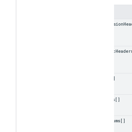
Kolom
dimension
Hea
metric
Header
rows[]
totals[]
maximums[]