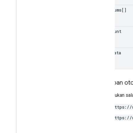
minimums[]
row
Count
metadata
Cakupan oto
Memerlukan sala
https://
https://