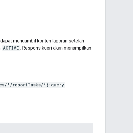
 dapat mengambil konten laporan setelah
n
ACTIVE
. Respons kueri akan menampilkan
es/*/reportTasks/*}:query