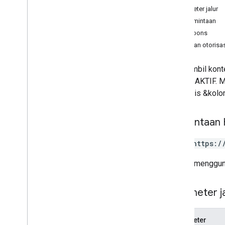
Parameter jalur
Library Klien
Isi permintaan
Panduan memulai command line
Isi respons
Laporan Dasar
Cakupan otorisas
Tabel pivot
Laporan Real-Time
Mengambil konte
Laporan Funnel
laporan AKTIF. M
Laporan Akses Data
nilai baris &kolo
Ekspor audiens
Penggunaan lanjutan
Permintaan
Hapus data pengguna
Ringkasan
POST https:/
Otorisasi
URL ini menggun
Library Klien
Parameter ja
Parameter