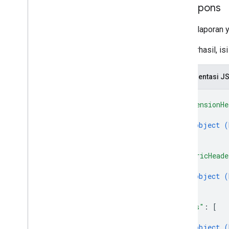
Isi respons
Konten laporan 
Jika berhasil, i
Representasi J
{
"dimensionHe
{
object (
}
]
,
"metricHeade
{
object (
}
]
,
"rows"
: 
[
{
object (