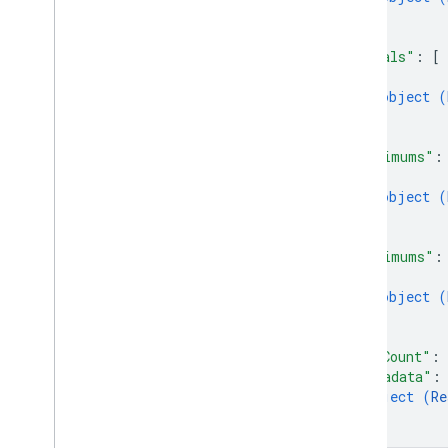
}
]
,
"totals"
: 
[
{
object (
}
]
,
"maximums"
:
{
object (
}
]
,
"minimums"
:
{
object (
}
]
,
"rowCount"
: 
"metadata"
:
object (
Re
}
}