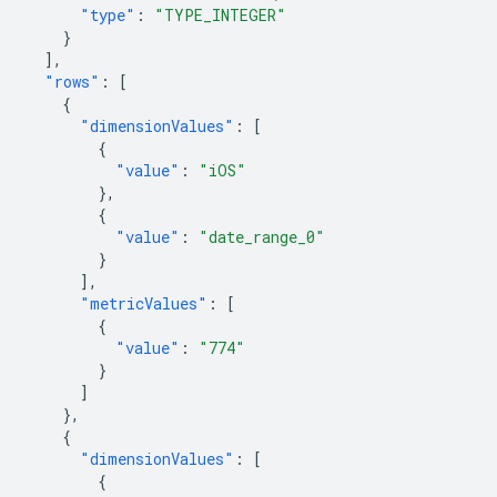
"type"
:
"TYPE_INTEGER"
}
],
"rows"
:
[
{
"dimensionValues"
:
[
{
"value"
:
"iOS"
},
{
"value"
:
"date_range_0"
}
],
"metricValues"
:
[
{
"value"
:
"774"
}
]
},
{
"dimensionValues"
:
[
{