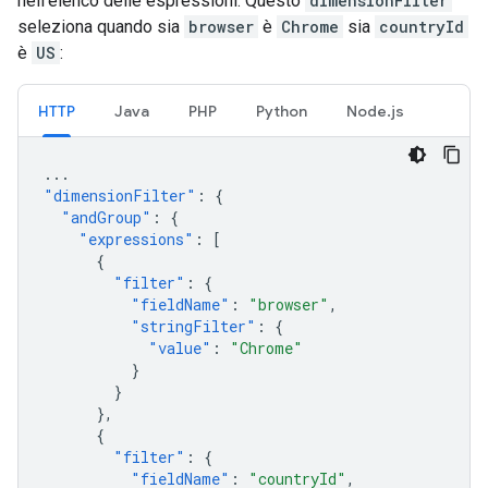
nell'elenco delle espressioni. Questo
dimensionFilter
seleziona quando sia
browser
è
Chrome
sia
countryId
è
US
:
HTTP
Java
PHP
Python
Node.js
...
"dimensionFilter"
:
{
"andGroup"
:
{
"expressions"
:
[
{
"filter"
:
{
"fieldName"
:
"browser"
,
"stringFilter"
:
{
"value"
:
"Chrome"
}
}
},
{
"filter"
:
{
"fieldName"
:
"countryId"
,