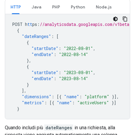
HTTP
Java
PHP
Python
Node.js
POST
h
tt
ps
:
//analyticsdata.googleapis.com/v1beta/p
{
"dateRanges"
:
[
{
"startDate"
:
"2022-08-01"
,
"endDate"
:
"2022-08-14"
},
{
"startDate"
:
"2023-08-01"
,
"endDate"
:
"2023-08-14"
}
],
"dimensions"
:
[{
"name"
:
"platform"
}],
"metrics"
:
[{
"name"
:
"activeUsers"
}]
}
Quando includi più
dateRanges
in una richiesta, alla
risposta viene aggiunta automaticamente una colonna