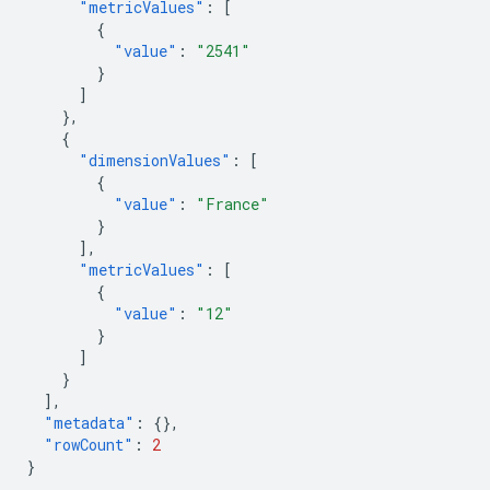
"metricValues"
:
[
{
"value"
:
"2541"
}
]
},
{
"dimensionValues"
:
[
{
"value"
:
"France"
}
],
"metricValues"
:
[
{
"value"
:
"12"
}
]
}
],
"metadata"
:
{},
"rowCount"
:
2
}