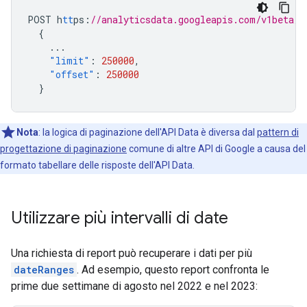
POST
h
tt
ps
:
//analyticsdata.googleapis.com/v1beta/p
{
...
"limit"
:
250000
,
"offset"
:
250000
}
Nota
:
la logica di paginazione dell'API Data è diversa dal
pattern di
progettazione di paginazione
comune di altre API di Google a causa del
formato tabellare delle risposte dell'API Data.
Utilizzare più intervalli di date
Una richiesta di report può recuperare i dati per più
dateRanges
. Ad esempio, questo report confronta le
prime due settimane di agosto nel 2022 e nel 2023: