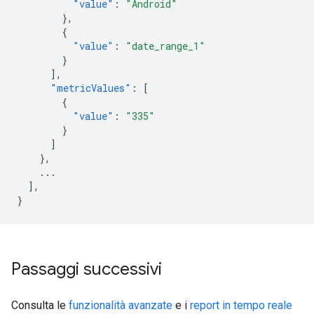
"value"
:
"Android"
},
{
"value"
:
"date_range_1"
}
],
"metricValues"
:
[
{
"value"
:
"335"
}
]
},
...
],
}
Passaggi successivi
Consulta le
funzionalità avanzate
e i
report in tempo reale