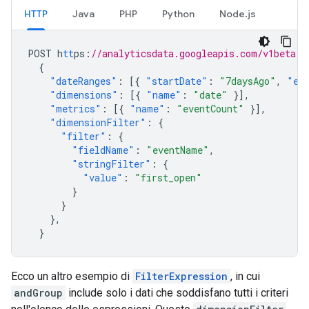
HTTP
Java
PHP
Python
Node.js
POST
h
tt
ps
:
//analyticsdata.googleapis.com/v1beta/p
{
"dateRanges"
:
[{
"startDate"
:
"7daysAgo"
,
"en
"dimensions"
:
[{
"name"
:
"date"
}],
"metrics"
:
[{
"name"
:
"eventCount"
}],
"dimensionFilter"
:
{
"filter"
:
{
"fieldName"
:
"eventName"
,
"stringFilter"
:
{
"value"
:
"first_open"
}
}
},
}
Ecco un altro esempio di
FilterExpression
, in cui
andGroup
include solo i dati che soddisfano tutti i criteri