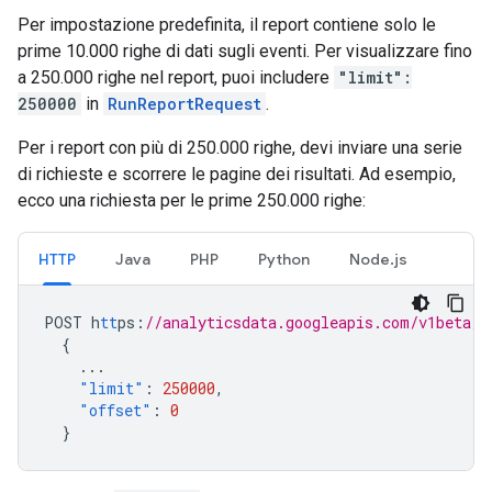
Per impostazione predefinita, il report contiene solo le
prime 10.000 righe di dati sugli eventi. Per visualizzare fino
a 250.000 righe nel report, puoi includere
"limit":
250000
in
RunReportRequest
.
Per i report con più di 250.000 righe, devi inviare una serie
di richieste e scorrere le pagine dei risultati. Ad esempio,
ecco una richiesta per le prime 250.000 righe:
HTTP
Java
PHP
Python
Node.js
POST
h
tt
ps
:
//analyticsdata.googleapis.com/v1beta/p
{
...
"limit"
:
250000
,
"offset"
:
0
}