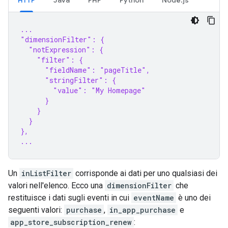
HTTP
Java
PHP
Python
Node.js
...
"dimensionFilter": {
  "notExpression": {
    "filter": {
      "fieldName": "pageTitle",
      "stringFilter": {
        "value": "My Homepage"
      }
    }
  }
},
...
Un
inListFilter
corrisponde ai dati per uno qualsiasi dei
valori nell'elenco. Ecco una
dimensionFilter
che
restituisce i dati sugli eventi in cui
eventName
è uno dei
seguenti valori:
purchase
,
in_app_purchase
e
app_store_subscription_renew
: