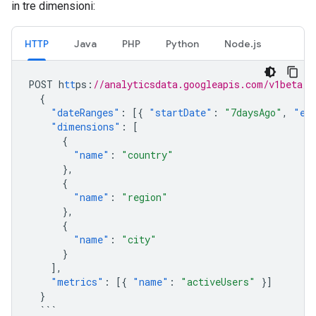
in tre dimensioni:
HTTP
Java
PHP
Python
Node.js
POST
h
tt
ps
:
//analyticsdata.googleapis.com/v1beta/p
{
"dateRanges"
:
[{
"startDate"
:
"7daysAgo"
,
"en
"dimensions"
:
[
{
"name"
:
"country"
},
{
"name"
:
"region"
},
{
"name"
:
"city"
}
],
"metrics"
:
[{
"name"
:
"activeUsers"
}]
}
```