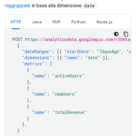
raggruppate
in base alla dimensione
date
:
HTTP
Java
PHP
Python
Node.js
POST
h
tt
ps
:
//analyticsdata.googleapis.com/v1beta/p
{
"dateRanges"
:
[{
"startDate"
:
"7daysAgo"
,
"en
"dimensions"
:
[{
"name"
:
"date"
}],
"metrics"
:
[
{
"name"
:
"activeUsers"
},
{
"name"
:
"newUsers"
},
{
"name"
:
"totalRevenue"
}
],
}