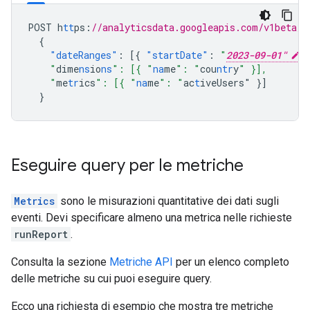
POST
h
tt
ps
:
//analyticsdata.googleapis.com/v1beta/p
{
"dateRanges"
:
[{
"startDate"
:
"
2023-09-01"
"
    "
dime
ns
io
ns
": [{ "
na
me
": "
cou
ntr
y
" }],
    "
me
tr
ics
": [{ "
na
me
": "
ac
t
iveUsers" }]
  }
Eseguire query per le metriche
Metrics
sono le misurazioni quantitative dei dati sugli
eventi. Devi specificare almeno una metrica nelle richieste
runReport
.
Consulta la sezione
Metriche API
per un elenco completo
delle metriche su cui puoi eseguire query.
Ecco una richiesta di esempio che mostra tre metriche