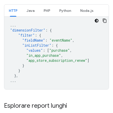
HTTP
Java
PHP
Python
Node.js
...
"dimensionFilter"
:
{
"filter"
:
{
"fieldName"
:
"eventName"
,
"inListFilter"
:
{
"values"
:
[
"purchase"
,
"in_app_purchase"
,
"app_store_subscription_renew"
]
}
}
},
...
Esplorare report lunghi