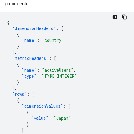
precedente:
{
"dimensionHeaders"
:
[
{
"name"
:
"country"
}
],
"metricHeaders"
:
[
{
"name"
:
"activeUsers"
,
"type"
:
"TYPE_INTEGER"
}
],
"rows"
:
[
{
"dimensionValues"
:
[
{
"value"
:
"Japan"
}
],