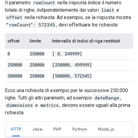
Il parametro
rowCount
nella risposta indica il numero
totale di righe, indipendentemente dai valori
limit
e
offset
nella richiesta. Ad esempio, se la risposta mostra
"rowCount": 572345
, devi effettuare tre richieste:
offset
limite
Intervallo di indici di riga restituiti
0
250000
[ 0
,
249999]
250000
250000
[250000
,
499999]
500000
250000
[500000
,
572345]
Ecco una richiesta di esempio per le successive 250.000
righe. Tutti gli altri parametri, ad esempio
dateRange
,
dimensions
e
metrics
, devono essere uguali alla prima
richiesta.
HTTP
Java
PHP
Python
Node.js