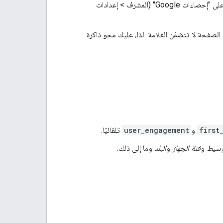
نشطة في إعدادات موقعك على "إحصاءات Google" (المشرف > إعدادات
صفحة لا تتضمّن العلامة. لذا، عليك محو ذاكرة
first
و
user_engagement
تلقائيًا.
وسيط
و
فئة الجهاز
و
البلد
وما إلى ذلك.