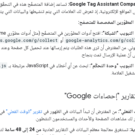
 المطوّرين المخصصة للمتصفح:
التبويب "الشبكة":
افتح أدوات المطوّرين في المتصفّح (مثل أدوات مطوّري Chrome) وابحث عن طلبات الشبكة إلى
google-analytics.com/g/col
أو
cs.google.com/g/collect
روني. من المفترض أن ترى هذه الطلبات يتم إرسالها عند تحميل كل صفحة وعند 
 أنّ عملية الإرسال تمت بنجاح.
التبويب "وحدة التحكّم":
ابحث عن أي أخطاء في JavaScript مرتبطة بـ
.js
شغيل العلامة.
رير "إحصاءات Google"
الفعلي":
من المفترض أن تبدأ البيانات في الظهور في
تقرير "الوقت الفعلي"
في 
 لك مشاهدات الصفحة والأحداث والمستخدمون النشطون.
ية:
تستغرق معالجة معظم البيانات في التقارير العادية
من 24 إلى 48 ساعة
لتص