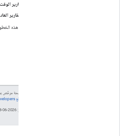
تقارير الوقت 
التقارير العاد
إذا اتّبعت هذه الخطو
إنّ محتوى هذه الصفحة مرخّص 
مراجعة
سياسات موقع Google Developers‏
تاريخ التعديل الأخير: 2026-06-08 (حسب التوقيت العالمي المتفَّق عليه)