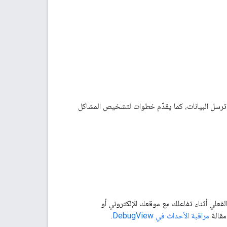
 &quot;إحصاءات Google&quot; مثبّتة بشكل صحيح وترسل البيانات، كما يقدّم خطوات لتشخيص المشاكل
 الوقت الفعلي أثناء تفاعلك مع موقعك الإلكتروني أو
مقالة
مراقبة الأحداث في DebugView
.