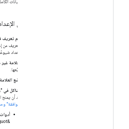
البيانات الكاملة
حذف بيانات المستخدِم
نقل البيانات من ميزة "حذف المستخدم" القديمة
مشاكل الإعداد 
رقم تعريف 
الإعداد شيوعً
العلامة غير 
تتبُّعها.
وضع العلامة
مشاكل في "و
بعد أن يمنح المستخدم المواف
الموافقة" وحلّ
أدوات
&quot;إحصاءات Google&quot;. جرِّب الاختبار في نافذة تصفّح متخفّي أو متصفّح مختلف مع إيقاف الإضافات.