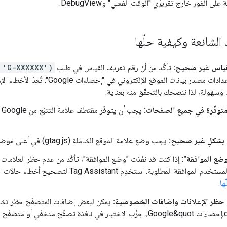
 على الفور خارج تقريرَي "الوقت الفعلي" وDebugView.
الشائعة وكيفية حلّها
قياس غير صحيح:
تأكَّد من أنّ رقم تعريف القياس في طلب
 'G-XXXXXX')
التعريف من إعدادات مصدر بيانات المو
ا وسهولة، لذا ننصحك بالتحقّق منه بعناية.
متوفّرة في جميع الصفحات:
يجب أن يتوفّر مقتطف علامة التتبّع من Google ضِمن القسم
 بشكلٍ غير صحيح:
يجب وضع علامة الموقع الشاملة (gtag.js) في أعلى موضع ممكن في
ضع الموافقة":
إذا كنت قد نفّذت "وضع الموافقة"، تأكَّد من عدم حظر العلامات 
قة المطلوبة. استخدِم Tag Assistant لتصحيح أخطاء حالات الموافقة. اطّلِع على
ها
.
 حظر الإعلانات وإضافات الخصوصية:
يمكن لبعض إضافات المتصفّح حظر تش