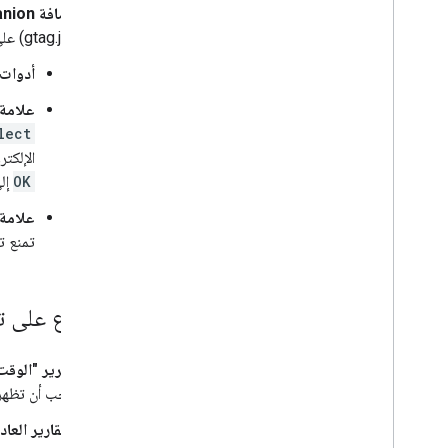
إدارة إعداد التقارير
إضافة Google Tag Assistant Companion:
نظرة عامة على Data API
(gtag.js) على المواقع الإلكترونية، إذ تعرض لك العلامات التي يتم تنشيطها والبيانات التي يتم تمريرها. اطّلِع على
إنشاء تقارير
أدوات
تصدير شرائح الجمهور
إدارة استخدام الحصة
علامة 
الاستخدام المتقدّم
lect
إضافة "أداة إنشاء التقارير" في "جداول بيانات
الإلكت
Google"
OK
إلى
علامة 
تصدير البيانات إلى Big
Query
تمنع ت
نظرة عامة
البدء
الاستعلام عن كتاب الطبخ
الاطّلاع على تقا
حلول الأعمال
المقارنة بواجهة مستخدم "إحصاءات Google"
تقدير العدد الفريد باستخدام HLL++
تقرير "الوقت 
الوصول إلى التقارير المخصّصة في "إحصاءات
يجب أن تظهر
Google" من Big
Query
إضافة بيانات مصادر الزيارات في "إعلانات
التقارير العاد
Google" إلى السجلّ