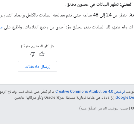
الفعلي:
تظهر البيانات في غضون دقائق.
ية:
انتظِر من 24 إلى 48 ساعة حتى تتم معالجة البيانات بالكامل وإعداد التقارير.
ات ولم تظهر لك البيانات بعد، تحقّق مرّة أخرى من وضع العلامات، واطّلِع على
مركز
هل كان المحتوى مفيدًا؟
إرسال ملاحظات
بموجب
ترخيص Creative Commons Attribution 4.0‏
ما لم يُنصّ على خلاف ذلك، ونماذج الر
. إنّ Java هي علامة تجارية مسجَّلة لشركة Oracle و/أو شركائها التابعين.