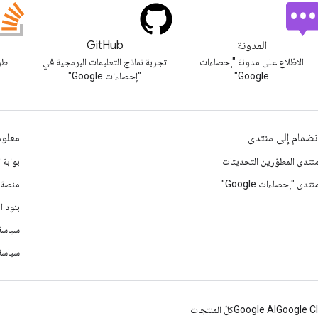
المدونة
GitHub
الاطّلاع على مدونة "إحصاءات
تجربة نماذج التعليمات البرمجية في
طرح
Google"
"إحصاءات Google"
نضمام إلى منتدى
معلوم
نتدى المطوّرين التحديثات
بوابة 
نتدى "إحصاءات Google"
منصة Google للتسوي
بنود ا
سياسة 
سياسة 
Google C
Google AI
كلّ المنتجات