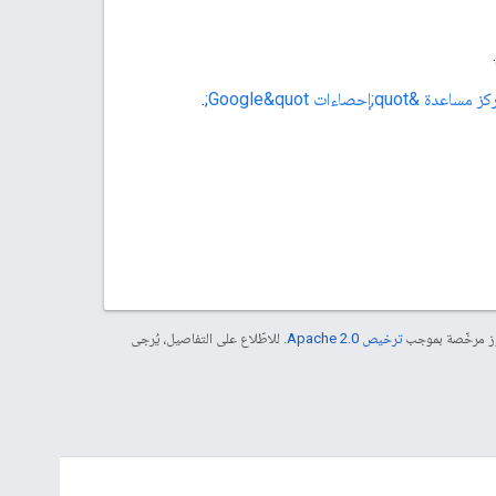
 مساعدة &quot;إحصاءات Google&quot;
.
موز مرخّصة بموجب
ترخيص Apache 2.0‏
. للاطّلاع على التفاصيل، يُرجى