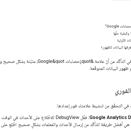
ات Google"
وكيفية حلّها
نات الأولية
رقها البيانات للظهور؟
يساعدك هذا الدليل في التأكّد من أنّ علامة
هور البيانات المتوقّعة.
لفوري
في التحقّق من تنشيط علامتك فور إعدادها:
‫Google Analytics 
فعِّل DebugView للاطّلاع على الأحداث في
ي أفضل طريقة للتأكّد من إرسال الأحداث والمَعلمات بشكلٍ صحيح. اطّلِع على 