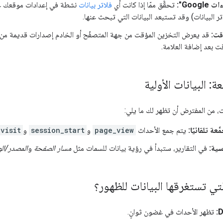
Goog":
تحقَّق ممّا إذا كانت أي
فلاتر بيانات
تر البيانات) وقد تستبعد البيانات التي تبحث عنها.
قت:
قد يعرض التخزين المؤقت من جهة المتصفّح أو الخادم إصدارات قديمة من ال
ت بعد إضافة العلامة.
عة: البيانات الأولية
ات، من المفترض أن تظهر لك ما يلي:
ّعة تلقائيًا:
يتم جمع الأحداث
page_view
و
session_start
و
_visit
سية:
في التقارير، ستبدأ في رؤية بيانات للسمات مثل
مسار الصفحة
و
المصدر/ال
لتي تستغرقها البيانات للظهور؟
D
تظهر الأحداث في غضون ثوانٍ.