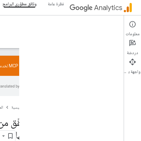
نظرة عامة
وثائق مطوّري البرامج
Analytics
وثائق مطوّري البرامج
معلومات
الأدلة
المرجع
المكتبات والعيّنات
الدعم
دردشة
جرِّب خادم MCP لخدمة "إحصاءات Google". يمكنك تثبيت التطبيق من
واجهة برمجة التطبيقات
البدء
نظرة عامة
البدء السريع
وضع علامة
الصفحة الرئيسية
ال
Web
التطبيق
التحقّق من صحة الإعداد وتحديد المشاكل وحلّها
وحلّها
تجربة خادم MCP