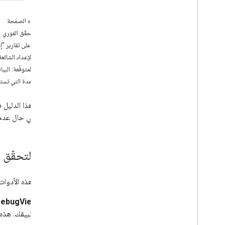
تخصيص القياس
على هذه الصفحة
Web
طرق التحقّق الفوري
التجارة الإلكترونية
الاطّلاع على تقارير "إحصاء
مشاكل الإعداد الشائعة 
إرسال بيانات إضافية عن الويب
/
التطبيق
النتائج المتوقّعة: البيا
نظرة عامة على Measurement Protocol
ما هي المدة التي تستغ
إرسال الأحداث
إرسال خصائص المستخدمين
إرسال البيانات المقدَّمة من المستخدم
الشائعة في حال عدم ظ
التحقّق من صحة الأحداث
التحقّق من عملية التنفيذ
تنفيذ حالات الاستخدام الشائعة
طرق التحقّق ا
تحديد المشاكل وحلّها
تساعدك هذه الأدوات 
ضبط "إحصاءات Google"
نظرة عامة على Admin API
DebugView:
تقارير الوصول إلى البيانات
تطبيقك. هذه ه