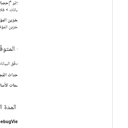
فلاتر "إحصاءات le
البيانات > فلا
التخزين المؤ
التخزين المؤق
النتائج المتوقّ
بعد بدء تدفّق البيان
الأحداث المُجمَ
السمات الأسا
ما هي المدة ا
ebugView: