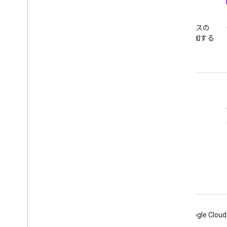
ニュースレター
Discord
Google アナリティクスのデベ
Google アナリティクスの
ロッパー向けニュースレター
Discord サーバーに参加する
に登録する
リソース
ヘルプセンター
デベロッパー サイト
リリースノート
ヘルプ
問題の報告
Android
Chrome
Firebase
Google Cloud