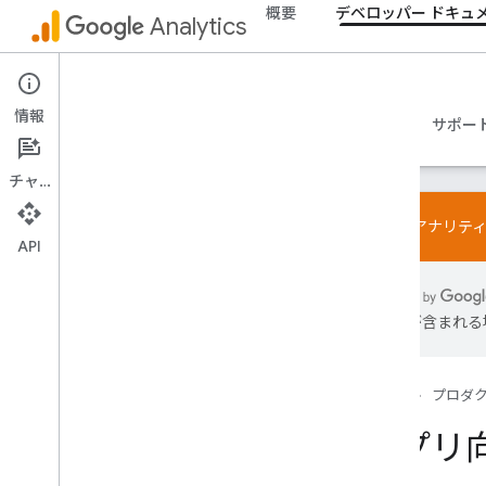
概要
デベロッパー ドキュ
Analytics
デベロッパー ドキュメント
情報
ガイド
リファレンス
ライブラリとサンプル
サポー
チャット
Google アナリ
API
使ってみる
概要
は誤りが含まれる
クイックスタート
タグ設定
Web
ホーム
プロダ
アプリ
アプリ向
セットアップを確認してトラブルシュ
ーティングする
MCP サーバーを試す