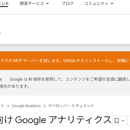
メント
関連サービス
ブログ
コミュニティ
ト
ティクスの MCP サーバーを試します。
GitHub
からインストールし、詳細に
Google は AI 技術を使用して、コンテンツをご希望の言語に翻訳
場合があります。
クト
Google Analytics
デベロッパー ドキュメント
け Google アナリティクス