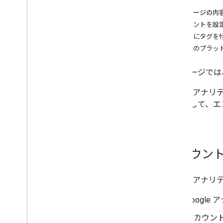
このページの内
測定をカスタマイズする
アカウントを設
Web
アプリにタグを
e コマース
その他のプラッ
追加のウェブ
/
アプリデータを送信する
このページでは
Measurement Protocol の概要
Google ア
イベントを送信する
を使用して、エ
ユーザー プロパティを送信する
ます。
ユーザー提供データを送信する
イベントを検証する
実装を検証する
アカウン
一般的なユースケースの実装
トラブルシューティング
Google 
アナリティクスを設定する
Googl
Admin API の概要
データアクセス レポート
アカウン