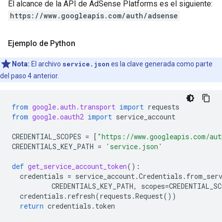
El alcance de la API de AdSense Platforms es el siguiente:
https://www.googleapis.com/auth/adsense
Ejemplo de Python
Nota:
El archivo
service.json
es la clave generada como parte
del paso 4 anterior.
from
google.auth.transport
import
requests
from
google.oauth2
import
service_account
CREDENTIAL_SCOPES
=
[
"https://www.googleapis.com/aut
CREDENTIALS_KEY_PATH
=
'service.json'
def
get_service_account_token
():
credentials
=
service_account
.
Credentials
.
from_ser
CREDENTIALS_KEY_PATH
,
scopes
=
CREDENTIAL_S
credentials
.
refresh
(
requests
.
Request
())
return
credentials
.
token