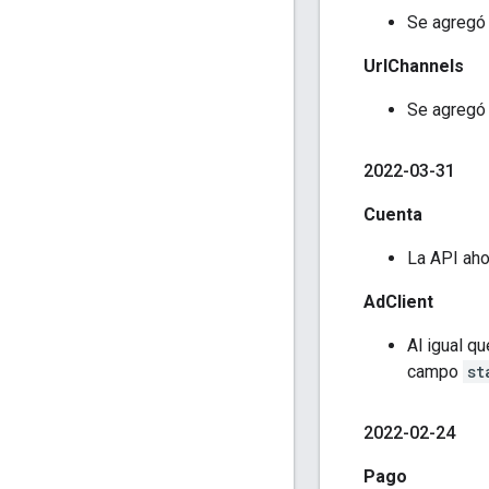
Se agregó
UrlChannels
Se agregó 
2022-03-31
Cuenta
La API aho
AdClient
Al igual q
campo
st
2022-02-24
Pago