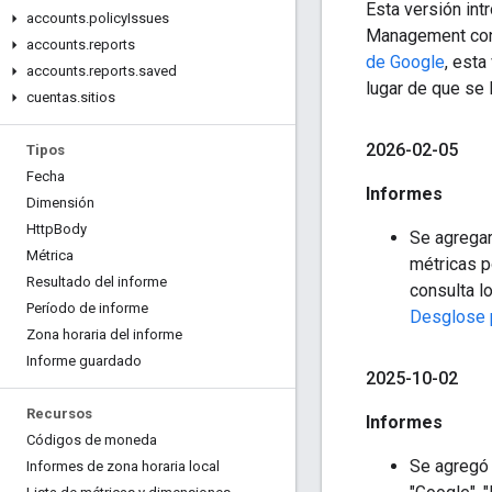
Esta versión int
accounts
.
policy
Issues
Management co
accounts
.
reports
de Google
, esta
accounts
.
reports
.
saved
lugar de que se
cuentas
.
sitios
2026-02-05
Tipos
Fecha
Informes
Dimensión
Http
Body
Se agrega
Métrica
métricas p
Resultado del informe
consulta l
Período de informe
Desglose p
Zona horaria del informe
Informe guardado
2025-10-02
Recursos
Informes
Códigos de moneda
Se agregó
Informes de zona horaria local