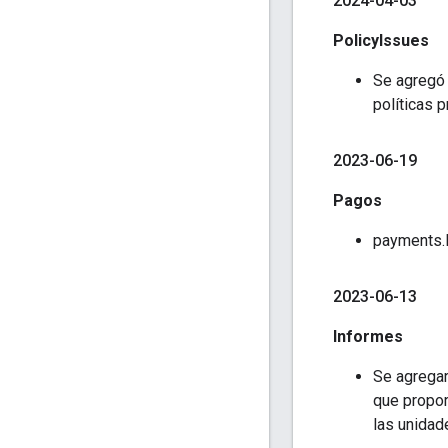
2024-04-03
PolicyIssues
Se agregó 
políticas 
2023-06-19
Pagos
payments.l
2023-06-13
Informes
Se agregar
que propor
las unidad