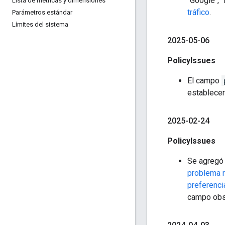
"Google", 
Lista de métricas y dimensiones
tráfico
.
Parámetros estándar
Límites del sistema
2025-05-06
PolicyIssues
El campo
establece
2025-02-24
PolicyIssues
Se agregó
problema r
preferenci
campo obs