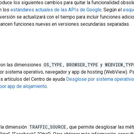
roduce los siguientes cambios para quitar la funcionalidad obsol
n los
estándares actuales de las APIs de Google
. Según el
esqu
 versión se actualizará con el tiempo para incluir funciones adic
 lancen funciones nuevas en versiones secundarias separadas.
ron las dimensiones
OS_TYPE
,
BROWSER_TYPE
y
WEBVIEW_TYP
or sistema operativo, navegador y app de hosting (WebView). P
os artículos del Centro de ayuda
Desglose por sistema operativo
or app de alojamiento
.
 la dimensión
TRAFFIC_SOURCE
, que permite desglosar las métri