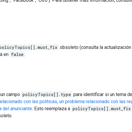
"Bing", "Facebook", "Otro"). Para obtener más información, consul
policyTopics[].must_fix
obsoleto (consulta la actualización
rá en
false
.
 un campo
policyTopics[].type
para identificar si un tema d
elacionado con las políticas, un problema relacionado con las r
a del anunciante
. Esto reemplaza a
policyTopics[].must_fix
oleto.