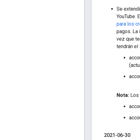
Se extendi
YouTube. E
para los c
pagos. La 
vez que t
tendrán el
acco
(actu
acco
Nota:
Los 
acco
acco
2021-06-30