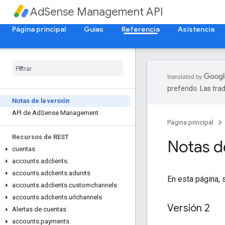
AdSense Management API
Página principal
Guías
Referencia
Asistencia
preferido. Las tra
Notas de la versión
API de Ad
Sense Management
Página principal
Recursos de REST
Notas de
cuentas
accounts
.
adclients
.
accounts
.
adclients
.
adunits
En esta página,
accounts
.
adclients
.
customchannels
accounts
.
adclients
.
urlchannels
Versión 2
Alertas de cuentas
accounts
.
payments
.