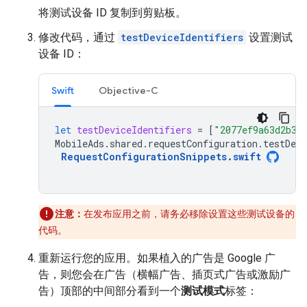
将测试设备 ID 复制到剪贴板。
修改代码，通过
testDeviceIdentifiers
设置测试
设备 ID：
Swift
Objective-C
let
testDeviceIdentifiers
=
[
"2077ef9a63d2b39
MobileAds
.
shared
.
requestConfiguration
.
testDevi
RequestConfigurationSnippets
.
swift
注意：
在发布应用之前，请务必移除设置这些测试设备的
代码。
重新运行您的应用。如果植入的广告是 Google 广
告，则您会在广告（横幅广告、插页式广告或激励广
告）顶部的中间部分看到一个
测试模式
标签：