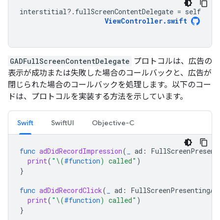
interstitial
?.
fullScreenContentDelegate
=
self
ViewController
.
swift
GADFullScreenContentDelegate
プロトコルは、広告の
表示が成功または失敗した場合のコールバックと、広告が
閉じられた場合のコールバックを処理します。以下のコー
ドは、プロトコルを実装する方法を示しています。
Swift
SwiftUI
Objective-C
func
adDidRecordImpression
(
_
ad
:
FullScreenPresent
print
(
"
\(
#function
)
 called"
)
}
func
adDidRecordClick
(
_
ad
:
FullScreenPresentingAd
print
(
"
\(
#function
)
 called"
)
}