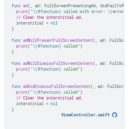
func
ad
(
_
ad
:
FullScreenPresentingAd
,
didFailToPre
print
(
"
\(
#function
)
 called with error: 
\(
error
.
l
// Clear the interstitial ad.
interstitial
=
nil
}
func
adWillPresentFullScreenContent
(
_
ad
:
FullScre
print
(
"
\(
#function
)
 called"
)
}
func
adWillDismissFullScreenContent
(
_
ad
:
FullScre
print
(
"
\(
#function
)
 called"
)
}
func
adDidDismissFullScreenContent
(
_
ad
:
FullScree
print
(
"
\(
#function
)
 called"
)
// Clear the interstitial ad.
interstitial
=
nil
}
ViewController
.
swift