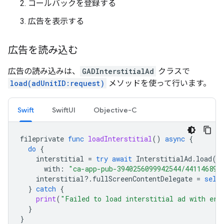
コールバックを登録する
広告を表示する
広告を読み込む
広告の読み込みは、
GADInterstitialAd
クラスで
load(adUnitID:request)
メソッドを使って行います。
Swift
SwiftUI
Objective-C
fileprivate
func
loadInterstitial
()
async
{
do
{
interstitial
=
try
await
InterstitialAd
.
load
(
with
:
"ca-app-pub-3940256099942544/441146891
interstitial
?.
fullScreenContentDelegate
=
self
}
catch
{
print
(
"Failed to load interstitial ad with err
}
}