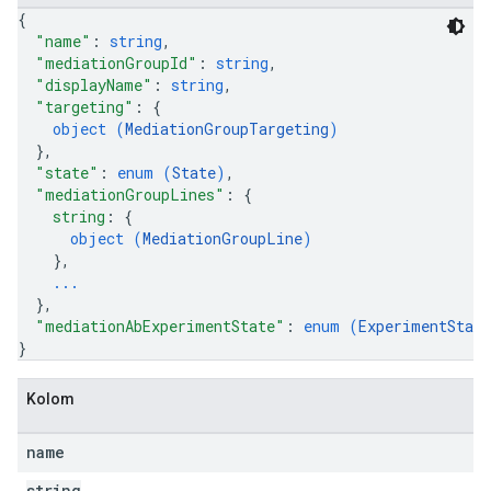
{
"name"
: 
string
,
"mediationGroupId"
: 
string
,
"displayName"
: 
string
,
"targeting"
: 
{
object (
MediationGroupTargeting
)
}
,
"state"
: 
enum (
State
)
,
"mediationGroupLines"
: 
{
string
: 
{
object (
MediationGroupLine
)
}
,
...
}
,
"mediationAbExperimentState"
: 
enum (
ExperimentState
}
Kolom
name
string