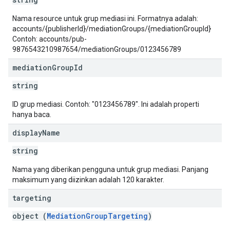
Nama resource untuk grup mediasi ini. Formatnya adalah:
accounts/{publisherId}/mediationGroups/{mediationGroupId}
Contoh: accounts/pub-
9876543210987654/mediationGroups/0123456789
mediation
Group
Id
string
ID grup mediasi. Contoh: "0123456789". Ini adalah properti
hanya baca.
display
Name
string
Nama yang diberikan pengguna untuk grup mediasi. Panjang
maksimum yang diizinkan adalah 120 karakter.
targeting
object (
MediationGroupTargeting
)