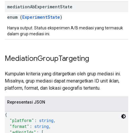
mediation
Ab
Experiment
State
enum (
ExperimentState
)
Hanya output. Status eksperimen A/B mediasi yang termasuk
dalam grup mediasi ini.
Mediation
Group
Targeting
Kumpulan kriteria yang ditargetkan oleh grup mediasi ini.
Misalnya, grup mediasi dapat menargetkan ID unit iklan,
platform, format, dan lokasi geografis tertentu.
Representasi JSON
{
"platform"
: 
string
,
"format"
: 
string
,
"adUnitIds"
: 
[