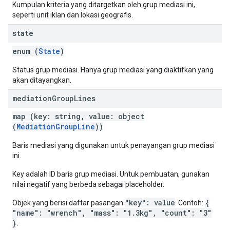
Kumpulan kriteria yang ditargetkan oleh grup mediasi ini,
seperti unit iklan dan lokasi geografis.
state
enum (
State
)
Status grup mediasi. Hanya grup mediasi yang diaktifkan yang
akan ditayangkan.
mediation
Group
Lines
map (key: string, value: object
(
MediationGroupLine
))
Baris mediasi yang digunakan untuk penayangan grup mediasi
ini.
Key adalah ID baris grup mediasi. Untuk pembuatan, gunakan
nilai negatif yang berbeda sebagai placeholder.
"key": value
{
Objek yang berisi daftar pasangan
. Contoh:
"name": "wrench", "mass": "1.3kg", "count": "3"
}
.