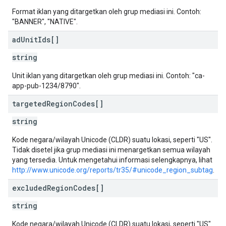
Format iklan yang ditargetkan oleh grup mediasi ini. Contoh:
"BANNER", "NATIVE".
ad
Unit
Ids[]
string
Unit iklan yang ditargetkan oleh grup mediasi ini. Contoh: "ca-
app-pub-1234/8790".
targeted
Region
Codes[]
string
Kode negara/wilayah Unicode (CLDR) suatu lokasi, seperti "US".
Tidak disetel jika grup mediasi ini menargetkan semua wilayah
yang tersedia. Untuk mengetahui informasi selengkapnya, lihat
http://www.unicode.org/reports/tr35/#unicode_region_subtag
.
excluded
Region
Codes[]
string
Kode negara/wilayah Unicode (CLDR) suatu lokasi, seperti "US".