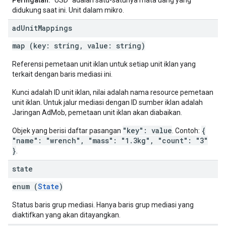
Peringatan:
"USD" adalah satu-satunya mata uang yang
didukung saat ini. Unit dalam mikro.
ad
Unit
Mappings
map (key: string, value: string)
Referensi pemetaan unit iklan untuk setiap unit iklan yang
terkait dengan baris mediasi ini.
Kunci adalah ID unit iklan, nilai adalah nama resource pemetaan
unit iklan. Untuk jalur mediasi dengan ID sumber iklan adalah
Jaringan AdMob, pemetaan unit iklan akan diabaikan.
"key": value
{
Objek yang berisi daftar pasangan
. Contoh:
"name": "wrench", "mass": "1.3kg", "count": "3"
}
.
state
enum (
State
)
Status baris grup mediasi. Hanya baris grup mediasi yang
diaktifkan yang akan ditayangkan.