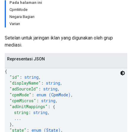
Pada halaman ini
CpmMode
Negara Bagian
Varian
Setelan untuk jaringan iklan yang digunakan oleh grup
mediasi.
Representasi JSON
{
"id"
: 
string
,
"displayName"
: 
string
,
"adSourceId"
: 
string
,
"cpmMode"
: 
enum (
CpmMode
)
,
"cpmMicros"
: 
string
,
"adUnitMappings"
: 
{
string
: 
string
,
...
}
,
"state"
: 
enum (
State
)
,