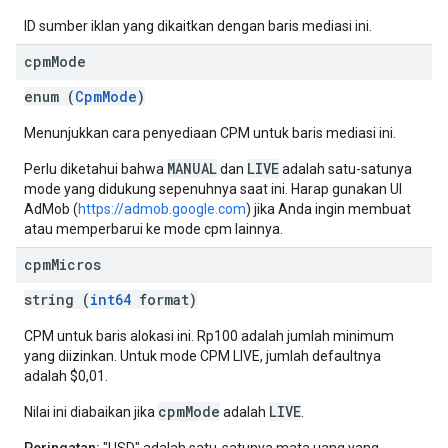
ID sumber iklan yang dikaitkan dengan baris mediasi ini.
cpm
Mode
enum (
CpmMode
)
Menunjukkan cara penyediaan CPM untuk baris mediasi ini.
MANUAL
LIVE
Perlu diketahui bahwa
dan
adalah satu-satunya
mode yang didukung sepenuhnya saat ini. Harap gunakan UI
AdMob (
https://admob.google.com
) jika Anda ingin membuat
atau memperbarui ke mode cpm lainnya.
cpm
Micros
string (
int64
format)
CPM untuk baris alokasi ini. Rp100 adalah jumlah minimum
yang diizinkan. Untuk mode CPM LIVE, jumlah defaultnya
adalah $0,01.
cpmMode
LIVE
Nilai ini diabaikan jika
adalah
.