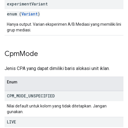
experiment
Variant
enum (
Variant
)
Hanya output. Varian eksperimen A/B Mediasi yang memiliki lini
grup mediasi.
Cpm
Mode
Jenis CPA yang dapat dimiliki baris alokasi unit iklan.
Enum
CPM
_
MODE
_
UNSPECIFIED
Nilai default untuk kolom yang tidak ditetapkan. Jangan
gunakan.
LIVE