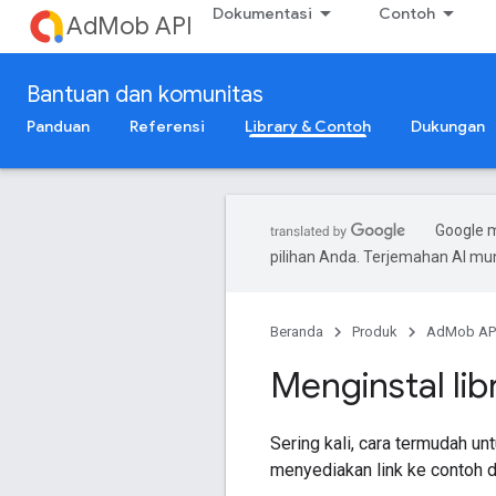
Dokumentasi
Contoh
AdMob API
Bantuan dan komunitas
Panduan
Referensi
Library & Contoh
Dukungan
Google 
pilihan Anda. Terjemahan AI m
Beranda
Produk
AdMob AP
Menginstal libr
Sering kali, cara termudah u
menyediakan link ke contoh