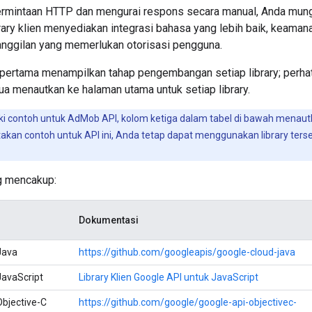
rmintaan HTTP dan mengurai respons secara manual, Anda mung
rary klien menyediakan integrasi bahasa yang lebih baik, keamana
nggilan yang memerlukan otorisasi pengguna.
 pertama menampilkan tahap pengembangan setiap library; perh
a menautkan ke halaman utama untuk setiap library.
iki contoh untuk AdMob API, kolom ketiga dalam tabel di bawah menautk
akan contoh untuk API ini, Anda tetap dapat menggunakan library ter
g mencakup:
Dokumentasi
Java
https://github.com/googleapis/google-cloud-java
JavaScript
Library Klien Google API untuk JavaScript
Objective-C
https://github.com/google/google-api-objectivec-