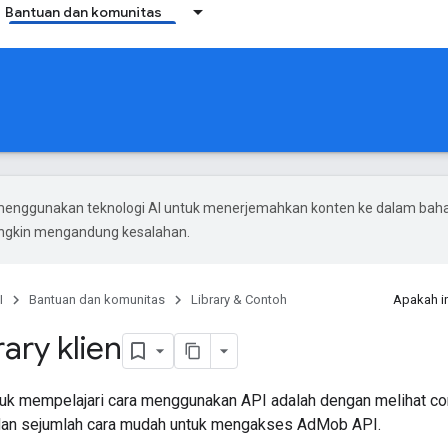
Bantuan dan komunitas
menggunakan teknologi AI untuk menerjemahkan konten ke dalam bah
ungkin mengandung kesalahan.
I
Bantuan dan komunitas
Library & Contoh
Apakah i
ary klien
ntuk mempelajari cara menggunakan API adalah dengan melihat co
 dan sejumlah cara mudah untuk mengakses AdMob API.