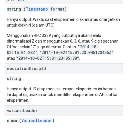
string (
Timestamp
format)
Hanya output. Waktu saat eksperimen diakhiri atau ditargetkan
untuk diakhiri (dalam UTC).
Menggunakan RFC 3339 yang outputnya akan selalu
dinormalisasi Z dan menggunakan 0, 3, 6, atau 9 digit pecahan.
"2014-10-
Offset selain "Z" juga diterima. Contoh:
02T15:01:23Z"
"2014-10-02T15:01:23.045123456Z"
,
,
"2014-10-02T15:01:23+05:30"
atau
.
mediation
Group
Id
string
Hanya output. ID grup mediasi tempat eksperimen ini berada.
Ini dapat digunakan untuk memfilter eksperimen di API daftar
eksperimen.
variant
Leader
enum (
VariantLeader
)