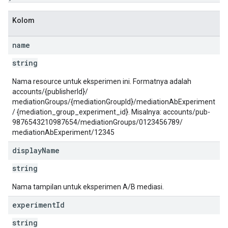
Kolom
name
string
Nama resource untuk eksperimen ini. Formatnya adalah
accounts/{publisherId}/
mediationGroups/{mediationGroupId}/mediationAbExperiment
/ {mediation_group_experiment_id}. Misalnya: accounts/pub-
9876543210987654/mediationGroups/0123456789/
mediationAbExperiment/12345
display
Name
string
Nama tampilan untuk eksperimen A/B mediasi.
experiment
Id
string