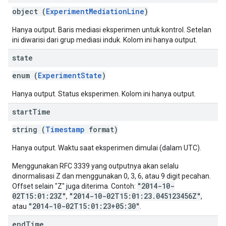
object (
ExperimentMediationLine
)
Hanya output. Baris mediasi eksperimen untuk kontrol. Setelan
ini diwarisi dari grup mediasi induk. Kolom ini hanya output.
state
enum (
ExperimentState
)
Hanya output. Status eksperimen. Kolom ini hanya output.
start
Time
string (
Timestamp
format)
Hanya output. Waktu saat eksperimen dimulai (dalam UTC).
Menggunakan RFC 3339 yang outputnya akan selalu
dinormalisasi Z dan menggunakan 0, 3, 6, atau 9 digit pecahan.
"2014-10-
Offset selain "Z" juga diterima. Contoh:
02T15:01:23Z"
"2014-10-02T15:01:23.045123456Z"
,
,
"2014-10-02T15:01:23+05:30"
atau
.
end
Time