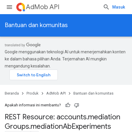
AdMob API
Masuk
Bantuan dan komunitas
Google menggunakan teknologi AI untuk menerjemahkan konten
ke dalam bahasa pilihan Anda. Terjemahan AI mungkin
mengandung kesalahan.
Beranda
Produk
AdMob API
Bantuan dan komunitas
Apakah informasi ini membantu?
REST Resource: accounts
.
mediation
xperiments
Groups
.
mediation
Ab
Experiments