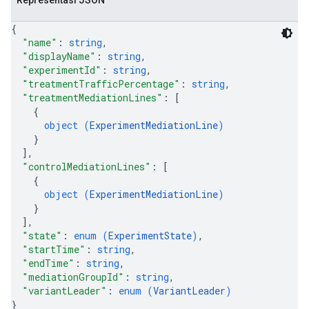
Representasi JSON
{
"name"
: 
string
,
"displayName"
: 
string
,
"experimentId"
: 
string
,
"treatmentTrafficPercentage"
: 
string
,
"treatmentMediationLines"
: 
[
{
object (
ExperimentMediationLine
)
}
]
,
"controlMediationLines"
: 
[
{
object (
ExperimentMediationLine
)
}
]
,
"state"
: 
enum (
ExperimentState
)
,
"startTime"
: 
string
,
"endTime"
: 
string
,
"mediationGroupId"
: 
string
,
"variantLeader"
: 
enum (
VariantLeader
)
}