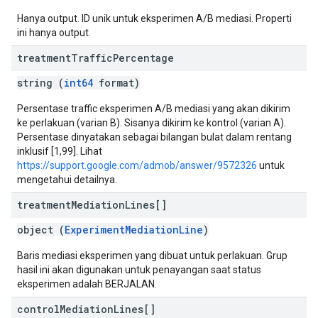
Hanya output. ID unik untuk eksperimen A/B mediasi. Properti
ini hanya output.
treatment
Traffic
Percentage
string (
int64
format)
Persentase traffic eksperimen A/B mediasi yang akan dikirim
ke perlakuan (varian B). Sisanya dikirim ke kontrol (varian A).
Persentase dinyatakan sebagai bilangan bulat dalam rentang
inklusif [1,99]. Lihat
https://support.google.com/admob/answer/9572326
untuk
mengetahui detailnya.
treatment
Mediation
Lines[]
object (
ExperimentMediationLine
)
Baris mediasi eksperimen yang dibuat untuk perlakuan. Grup
hasil ini akan digunakan untuk penayangan saat status
eksperimen adalah BERJALAN.
control
Mediation
Lines[]