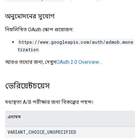
অনুমোদনের সুযোগ
নিম্নলিখিত OAuth স্কোপ প্রয়োজন:
https://www.googleapis.com/auth/admob.mone
tization
আরও তথ্যের জন্য, দেখুন
OAuth 2.0 Overview
.
ভেরিয়েন্টচয়েস
মধ্যস্থতা A/B পরীক্ষার জন্য বিকল্পের পছন্দ।
এনামস
VARIANT
_
CHOICE
_
UNSPECIFIED