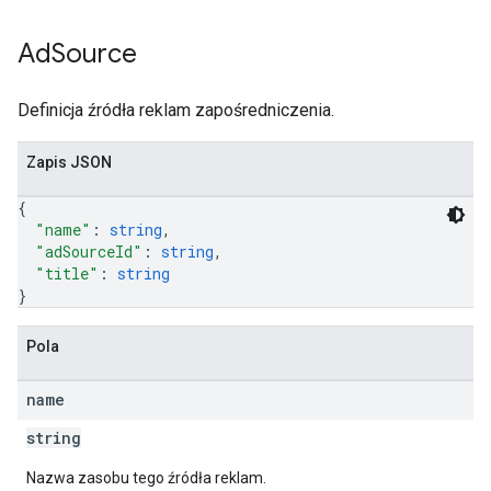
Ad
Source
Definicja źródła reklam zapośredniczenia.
Zapis JSON
{
"name"
: 
string
,
"adSourceId"
: 
string
,
"title"
: 
string
}
Pola
name
string
Nazwa zasobu tego źródła reklam.