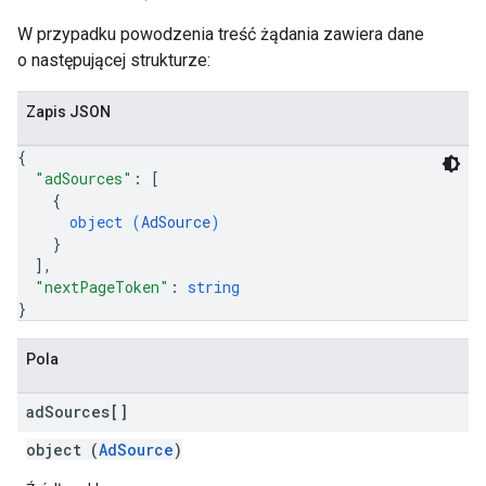
W przypadku powodzenia treść żądania zawiera dane
o następującej strukturze:
Zapis JSON
{
"adSources"
: 
[
{
object (
AdSource
)
}
]
,
"nextPageToken"
: 
string
}
Pola
ad
Sources[]
object (
AdSource
)