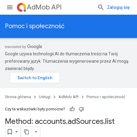
AdMob API
Zaloguj się
Pomoc i społeczność
Google używa technologii AI do tłumaczenia treści na Twój
preferowany język. Tłumaczenia wygenerowane przez AI mogą
zawierać błędy.
Strona główna
Usługi
AdMob API
Pomoc i społeczność
Czy te wskazówki były pomocne?
Method: accounts
.
ad
Sources
.
list
średniczeniaAbEksperymenty