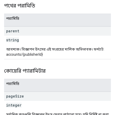
পথের পরামিতি
পরামিতি
parent
string
আবশ্যক। বিজ্ঞাপন উৎসের এই সংগ্রহের মালিক অভিভাবক। ফর্ম্যাট:
accounts/{publisherId}
কোয়েরি প্যারামিটার
পরামিতি
page
Size
integer
সর্বাধিক কতগুলি বিজ্ঞাপন উৎস ফেরত পাঠানো হবে। যদি নির্দিষ্ট না করা