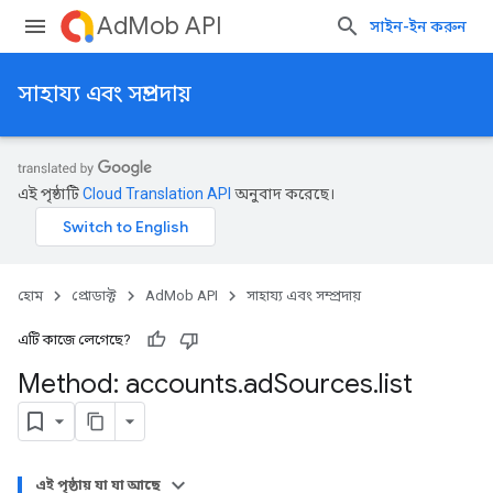
AdMob API
সাইন-ইন করুন
সাহায্য এবং সম্প্রদায়
এই পৃষ্ঠাটি
Cloud Translation API
অনুবাদ করেছে।
হোম
প্রোডাক্ট
AdMob API
সাহায্য এবং সম্প্রদায়
এটি কাজে লেগেছে?
Method: accounts
.
ad
Sources
.
list
এই পৃষ্ঠায় যা যা আছে
Experiments