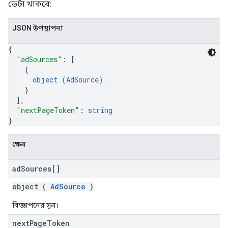
ডেটা থাকবে:
JSON উপস্থাপনা
{
"adSources"
: 
[
{
object (
AdSource
)
}
]
,
"nextPageToken"
: 
string
}
ক্ষেত্র
ad
Sources[]
object (
AdSource
)
বিজ্ঞাপনের সূত্র।
next
Page
Token