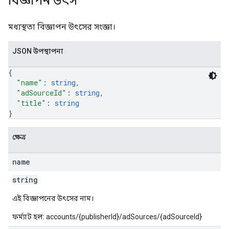
বিজ্ঞাপন উৎস
মধ্যস্থতা বিজ্ঞাপন উৎসের সংজ্ঞা।
JSON উপস্থাপনা
{
"name"
: 
string
,
"adSourceId"
: 
string
,
"title"
: 
string
}
ক্ষেত্র
name
string
এই বিজ্ঞাপনের উৎসের নাম।
ফর্ম্যাট হল: accounts/{publisherId}/adSources/{adSourceId}