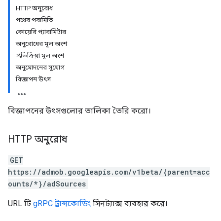
HTTP অনুরোধ
পথের পরামিতি
কোয়েরি প্যারামিটার
অনুরোধের মূল অংশ
প্রতিক্রিয়া মূল অংশ
অনুমোদনের সুযোগ
বিজ্ঞাপন উৎস
বিজ্ঞাপনের উৎসগুলোর তালিকা তৈরি করো।
HTTP অনুরোধ
GET
https://admob.googleapis.com/v1beta/{parent=acc
ounts/*}/adSources
URL টি
gRPC ট্রান্সকোডিং
সিনট্যাক্স ব্যবহার করে।