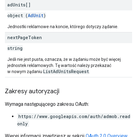
ad
Units[]
object (
AdUnit
)
Jednostki reklamowe na koncie, którego dotyczy żądanie.
next
Page
Token
string
Jeśli nie jest pusta, oznacza, że w żądaniu może być więcej
jednostek reklamowych. Tę wartość należy przekazać
ListAdUnitsRequest
w nowym żądaniu
.
Zakresy autoryzacji
Wymaga następującego zakresu OAuth:
https://www.googleapis.com/auth/admob.read
only
Więcej informacji znajdziesz w sekcji
OAuth 2.0 Overview
.