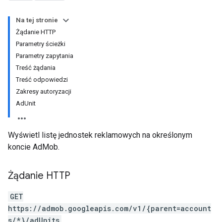
Na tej stronie
Żądanie HTTP
Parametry ścieżki
Parametry zapytania
Treść żądania
Treść odpowiedzi
Zakresy autoryzacji
AdUnit
Wyświetl listę jednostek reklamowych na określonym
koncie AdMob.
Żądanie HTTP
GET
https://admob.googleapis.com/v1/{parent=account
s/*}/adUnits