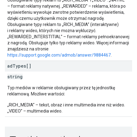
Obsługiwane typy reklam to „RICH_MEDIA” i „VIDEO”. „NATIVE”
– format reklamy natywnej. „REWARDED” – reklama, która po
wyświetleniu wywołuje zwrotne potwierdzenie wyświetlenia,
dzięki czemu użytkownik może otrzymać nagrodę.
Obsługiwane typy reklam to „RICH_MEDIA” (interaktywne)
i reklamy wideo, których nie można wykluczyć.
„REWARDED_INTERSTITIAL” – format reklamy pełnoekranowej
z nagrodą. Obsługuje tylko typ reklamy wideo. Więcej informacji
znajdziesz na stronie
https://support.google.com/admob/answer/9884467
.
ad
Types[]
string
Typ mediów w reklamie obsługiwany przez tę jednostkę
reklamową. Możliwe wartości:
„RICH_MEDIA” – tekst, obraz i inne multimedia inne niż wideo.
„VIDEO” – multimedia wideo.