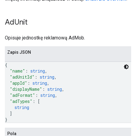
Ad
Unit
Opisuje jednostkę reklamową AdMob.
Zapis JSON
{
"name"
: 
string
,
"adUnitId"
: 
string
,
"appId"
: 
string
,
"displayName"
: 
string
,
"adFormat"
: 
string
,
"adTypes"
: 
[
string
]
}
Pola