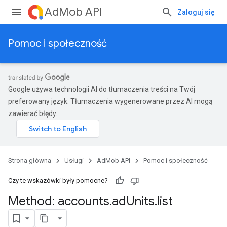
AdMob API
Zaloguj się
Pomoc i społeczność
Google używa technologii AI do tłumaczenia treści na Twój
preferowany język. Tłumaczenia wygenerowane przez AI mogą
zawierać błędy.
Strona główna
Usługi
AdMob API
Pomoc i społeczność
Czy te wskazówki były pomocne?
Method: accounts
.
ad
Units
.
list