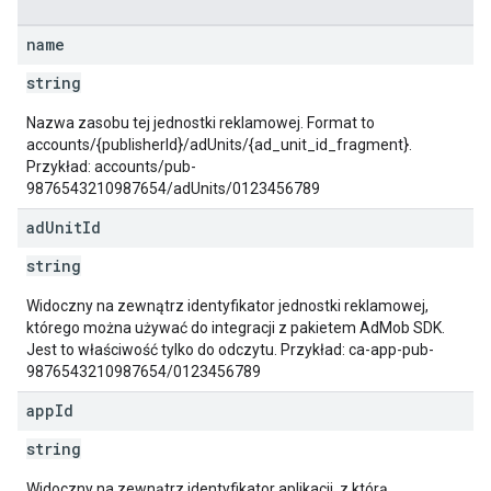
name
string
Nazwa zasobu tej jednostki reklamowej. Format to
accounts/{publisherId}/adUnits/{ad_unit_id_fragment}.
Przykład: accounts/pub-
9876543210987654/adUnits/0123456789
ad
Unit
Id
string
Widoczny na zewnątrz identyfikator jednostki reklamowej,
którego można używać do integracji z pakietem AdMob SDK.
Jest to właściwość tylko do odczytu. Przykład: ca-app-pub-
9876543210987654/0123456789
app
Id
string
Widoczny na zewnątrz identyfikator aplikacji, z którą