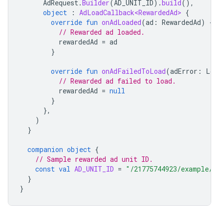
AdRequest
.
Builder
(
AD_UNIT_ID
).
build
(),
object
:
AdLoadCallback<RewardedAd>
{
override
fun
onAdLoaded
(
ad
:
RewardedAd
)
{
// Rewarded ad loaded.
rewardedAd
=
ad
}
override
fun
onAdFailedToLoad
(
adError
:
Loa
// Rewarded ad failed to load.
rewardedAd
=
null
}
},
)
}
companion
object
{
// Sample rewarded ad unit ID.
const
val
AD_UNIT_ID
=
"/21775744923/example/r
}
}