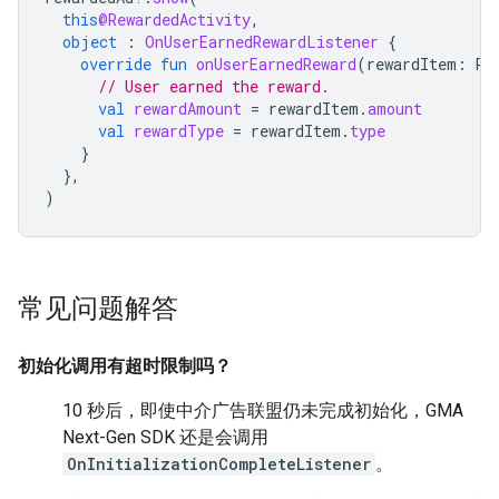
this
@RewardedActivity
,
object
:
OnUserEarnedRewardListener
{
override
fun
onUserEarnedReward
(
rewardItem
:
Re
// User earned the reward.
val
rewardAmount
=
rewardItem
.
amount
val
rewardType
=
rewardItem
.
type
}
},
)
常见问题解答
初始化调用有超时限制吗？
10 秒后，即使中介广告联盟仍未完成初始化，
GMA
Next-Gen SDK
还是会调用
OnInitializationCompleteListener
。