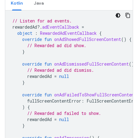
Kotlin
Java
// Listen for ad events.
rewardedAd
?.
adEventCallback
=
object
:
RewardedAdEventCallback
{
override
fun
onAdShowedFullScreenContent
()
{
// Rewarded ad did show.
}
override
fun
onAdDismissedFullScreenContent
()
// Rewarded ad did dismiss.
rewardedAd
=
null
}
override
fun
onAdFailedToShowFullScreenContent
fullScreenContentError
:
FullScreenContentErr
)
{
// Rewarded ad failed to show.
rewardedAd
=
null
}
override
fun
onAdImpression
()
{