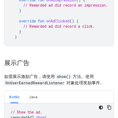
// Rewarded ad did record an impression.
}
override
fun
onAdClicked
()
{
// Rewarded ad did record a click.
}
}
展示广告
如需展示激励广告，请使用
show()
方法。使用
OnUserEarnedRewardListener
对象处理奖励事件。
Kotlin
Java
// Show the ad.
rewardedAd
?.
show
(