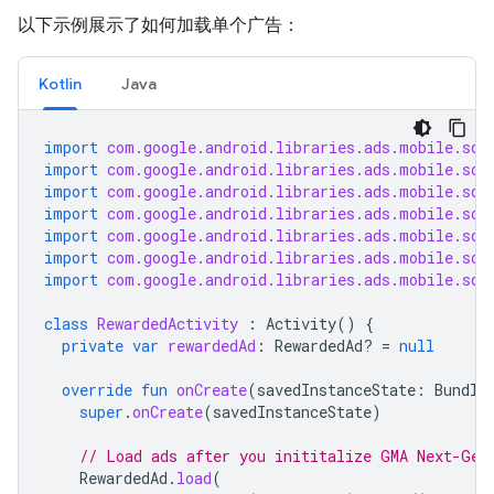
以下示例展示了如何加载单个广告：
Kotlin
Java
import
com.google.android.libraries.ads.mobile.sdk
import
com.google.android.libraries.ads.mobile.sdk
import
com.google.android.libraries.ads.mobile.sdk
import
com.google.android.libraries.ads.mobile.sdk
import
com.google.android.libraries.ads.mobile.sdk
import
com.google.android.libraries.ads.mobile.sdk
import
com.google.android.libraries.ads.mobile.sdk
class
RewardedActivity
:
Activity
()
{
private
var
rewardedAd
:
RewardedAd? 
=
null
override
fun
onCreate
(
savedInstanceState
:
Bundle
super
.
onCreate
(
savedInstanceState
)
// Load ads after you inititalize 
GMA Next-Gen
RewardedAd
.
load
(