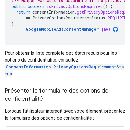
/** Helper variable to determine if the privacy op
public
boolean
isPrivacyOptionsRequired
()
{
return
consentInformation
.
getPrivacyOptionsRequi
==
PrivacyOptionsRequirementStatus
.
REQUIRED
;
}
GoogleMobileAdsConsentManager
.
java
Pour obtenir la liste complète des états requis pour les
options de confidentialité, consultez
ConsentInformation.PrivacyOptionsRequirementSta
tus
.
Présenter le formulaire des options de
confidentialité
Lorsque l'utilisateur interagit avec votre élément, présentez
le formulaire des options de confidentialité :