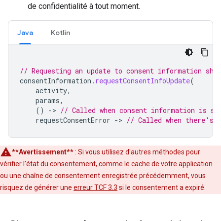
de confidentialité à tout moment.
Java
Kotlin
// Requesting an update to consent information sho
consentInformation
.
requestConsentInfoUpdate
(
activity
,
params
,
()
-
>
// Called when consent information is su
requestConsentError
-
>
// Called when there's 
**Avertissement**
: Si vous utilisez d'autres méthodes pour
vérifier l'état du consentement, comme le cache de votre application
ou une chaîne de consentement enregistrée précédemment, vous
risquez de générer une
erreur TCF 3.3
si le consentement a expiré.