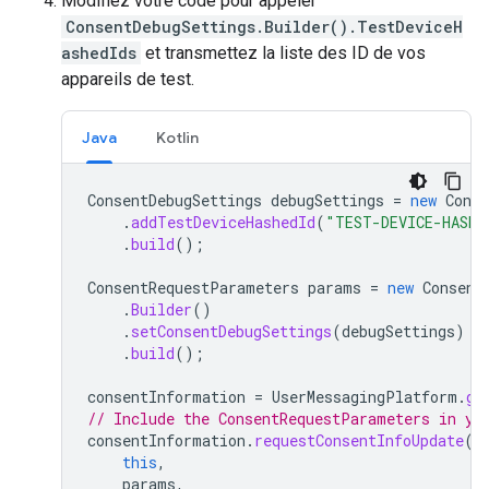
Modifiez votre code pour appeler
ConsentDebugSettings.Builder().TestDeviceH
ashedIds
et transmettez la liste des ID de vos
appareils de test.
Java
Kotlin
ConsentDebugSettings
debugSettings
=
new
Conse
.
addTestDeviceHashedId
(
"TEST-DEVICE-HASHE
.
build
();
ConsentRequestParameters
params
=
new
Consent
.
Builder
()
.
setConsentDebugSettings
(
debugSettings
)
.
build
();
consentInformation
=
UserMessagingPlatform
.
ge
// Include the ConsentRequestParameters in yo
consentInformation
.
requestConsentInfoUpdate
(
this
,
params
,