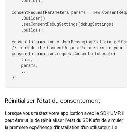
.
build
();
ConsentRequestParameters
params
=
new
ConsentReque
.
Builder
()
.
setConsentDebugSettings
(
debugSettings
)
.
build
();
consentInformation
=
UserMessagingPlatform
.
getCons
// Include the ConsentRequestParameters in your co
consentInformation
.
requestConsentInfoUpdate
(
this
,
params
,
...
);
Réinitialiser l'état du consentement
Lorsque vous testez votre application avec le SDK UMP, il
peut être utile de réinitialiser l'état du SDK afin de simuler
la première expérience d'installation d'un utilisateur. Le