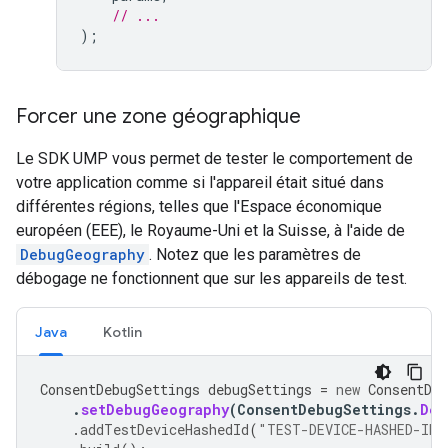
// ...
);
Forcer une zone géographique
Le SDK UMP vous permet de tester le comportement de
votre application comme si l'appareil était situé dans
différentes régions, telles que l'Espace économique
européen (EEE), le Royaume-Uni et la Suisse, à l'aide de
DebugGeography
. Notez que les paramètres de
débogage ne fonctionnent que sur les appareils de test.
Java
Kotlin
ConsentDebugSettings
debugSettings
=
new
ConsentDeb
.
setDebugGeography
(
ConsentDebugSettings
.
Deb
.
addTestDeviceHashedId
(
"TEST-DEVICE-HASHED-ID"