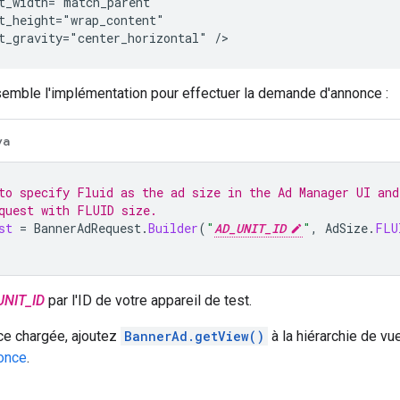
t_gravity="center_horizontal"
semble l'implémentation pour effectuer la demande d'annonce :
va
to specify Fluid as the ad size in the Ad Manager UI and
quest with FLUID size.
st
=
BannerAdRequest
.
Builder
(
"
AD_UNIT_ID
"
,
AdSize
.
FLU
UNIT_ID
par l'ID de votre appareil de test.
ce chargée, ajoutez
BannerAd.getView()
à la hiérarchie de vu
once
.