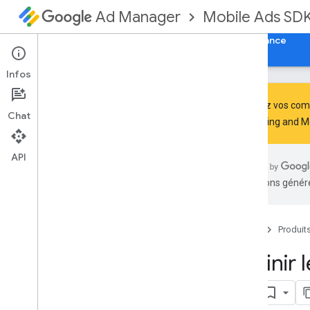
Mobile Ads SD
Ad Manager
Guides
Référence
Télécharger
Assistance
Infos
Partagez vos comm
Chat
Advertising and 
Configurer le SDK GMA Next-Gen
Notes de version
API
Abandon et arrêt
traductions généré
Migrer depuis le SDK Google Mobile
Ads (ancien)
Activer les annonces test
Accueil
Produit
Utiliser les compétences de l'agent
Définir 
Choisir un format d'annonce
l'UI
Annonce à l'ouverture
Bannière