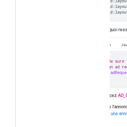
Informations sur la réponse
Proxy Charles
android:layou
Outils de prévisualisation et de
diffusion des créations
Voici à quoi res
Optimiser
Accès direct à Ad Exchange
Kotlin
Ja
Authorized Sellers for Apps
Paramètres généraux
// Be sure 
Revenus publicitaires au niveau des
impressions
// an ad re
val
adReque
Combiner les demandes d'annonces
natives et de bannières
Métadonnées d'annonce
MRAID
Remplacez
AD_
Ciblage
Open Measurement
Une fois l'annon
Navigateurs intégrés dans les
Charger une ann
applications