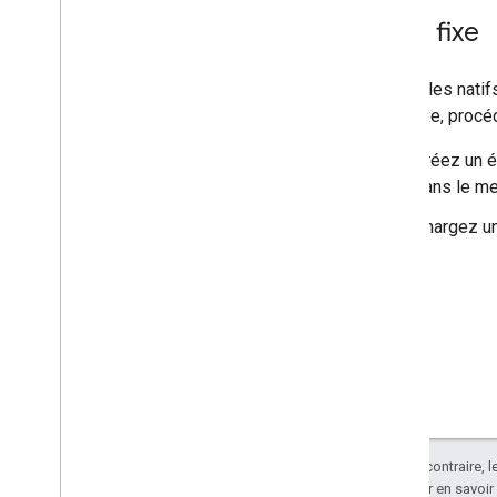
Taille fixe
Les styles natifs
taille fixe, pro
Créez un é
dans le m
Chargez u
Sauf indication contraire, 
Apache 2.0
. Pour en savoir