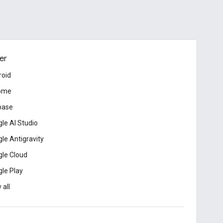
er
roid
ome
base
le AI Studio
le Antigravity
le Cloud
le Play
 all