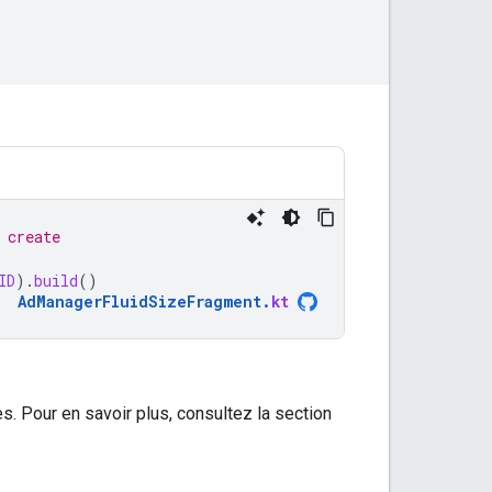
 create
ID
).
build
()
AdManagerFluidSizeFragment
.
kt
es. Pour en savoir plus, consultez la section