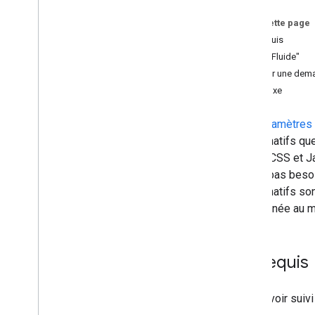
Interstitiel
Sur cette page
Natif
Prérequis
Charger une annonce native
Taille "Fluide"
Afficher une annonce native
Créer une dem
Afficher des annonces natives en
plein écran
Taille fixe
Définir le style des annonces
natives dans l'UI
Les paramètres d
Utiliser des formats personnalisés
styles natifs qu
d'annonces natives
HTML, CSS et Jav
Configurer les fonctionnalités
avancées
n'avez pas besoi
Valider vos annonces natives
styles natifs so
Répondre aux événements vidéo
déterminée au mo
Accordé
Interstitiel avec récompense
Prérequis
Intégrer la médiation
Configurer la médiation
Avoir suivi
Choisir des sources d'annonces