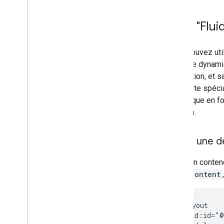
Intégrer des sources d'annonces
Résoudre les problèmes liés aux
Taille "Flui
enchères
Créer des événements personnalisés
Vous pouvez util
Contrôler la confidentialité
s'adapte dynami
Strategies
application, et 
Modes de diffusion d'annonces
constante spéci
Divulgation des données Google Play
dynamique en fonc
Règlement sur les données de
création.
localisation exacte
Lois sur la confidentialité des États
américains
Créer une d
User Messaging Platform (UMP)
Créez un contene
Résoudre les problèmes liés aux
wrap_content
annonces
Inspecteur d'annonces
Tester les types de créations
Erreurs de chargement des annonces