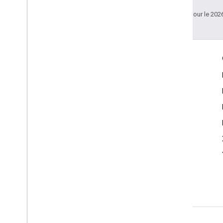
Dernière mise à jour le 202
Échanger
Google Developer Program
Google Developer Groups
Google Developer Experts
Accelerators
Google Cloud & NVIDIA