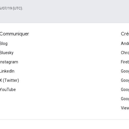
6/07/19 (UTC).
Communiquer
Cré
Blog
And
Bluesky
Chr
Instagram
Fire
LinkedIn
Goog
X (Twitter)
Goog
YouTube
Goog
Goog
View