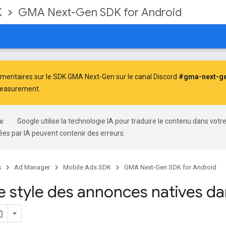
K
GMA Next-Gen SDK for Android
entaires sur le SDK GMA Next-Gen sur le canal Discord
#gma-next-g
Measurement.
Google utilise la technologie IA pour traduire le contenu dans votr
es par IA peuvent contenir des erreurs.
s
Ad Manager
Mobile Ads SDK
GMA Next-Gen SDK for Android
le style des annonces natives d