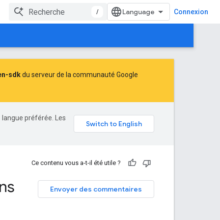
/
Connexion
en-sdk
du serveur de la communauté Google
e langue préférée. Les
Ce contenu vous a-t-il été utile ?
ans
Envoyer des commentaires