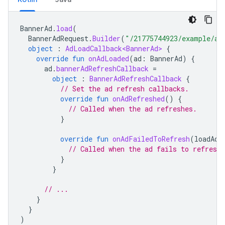
BannerAd
.
load
(
BannerAdRequest
.
Builder
(
"/21775744923/example/ad
object
:
AdLoadCallback<BannerAd>
{
override
fun
onAdLoaded
(
ad
:
BannerAd
)
{
ad
.
bannerAdRefreshCallback
=
object
:
BannerAdRefreshCallback
{
// Set the ad refresh callbacks.
override
fun
onAdRefreshed
()
{
// Called when the ad refreshes.
}
override
fun
onAdFailedToRefresh
(
loadAdE
// Called when the ad fails to refresh.
}
}
// ...
}
}
)