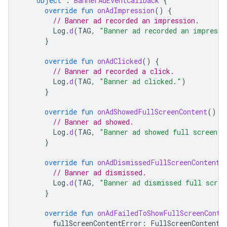
object
:
BannerAdEventCallback
{
override
fun
onAdImpression
()
{
// Banner ad recorded an impression.
Log
.
d
(
TAG
,
"Banner ad recorded an impressi
}
override
fun
onAdClicked
()
{
// Banner ad recorded a click.
Log
.
d
(
TAG
,
"Banner ad clicked."
)
}
override
fun
onAdShowedFullScreenContent
()
{
// Banner ad showed.
Log
.
d
(
TAG
,
"Banner ad showed full screen c
}
override
fun
onAdDismissedFullScreenContent
(
// Banner ad dismissed.
Log
.
d
(
TAG
,
"Banner ad dismissed full scree
}
override
fun
onAdFailedToShowFullScreenConte
fullScreenContentError
:
FullScreenContentE