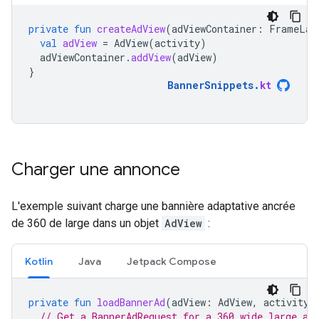
private
fun
createAdView
(
adViewContainer
:
FrameLay
val
adView
=
AdView
(
activity
)
adViewContainer
.
addView
(
adView
)
}
BannerSnippets
.
kt
Charger une annonce
L'exemple suivant charge une bannière adaptative ancrée
de 360 de large dans un objet
AdView
:
Kotlin
Java
Jetpack Compose
private
fun
loadBannerAd
(
adView
:
AdView
,
activity
:
// Get a BannerAdRequest for a 360 wide large an