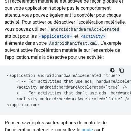
Si l'accélération matérielle est activée de façon globale et
que votre application n'adopte pas le comportement
attendu, vous pouvez également la contrôler pour chaque
activité. Pour activer ou désactiver l'accélération matérielle,
vous pouvez utiliser l'
android:hardwareAccelerated
attribut pour les
<application>
et
<activity>
éléments dans votre
AndroidManifest.xml
. L'exemple
suivant active l'accélération matérielle sur l'ensemble de
l'application, mais la désactive pour une activité :
<application
<!--
For
activities
that
use
ads,
hardwareAccele
<activity
android:hardwareAccelerated="true"
<!--
For
activities
that
don't
use
ads,
hardware
<activity
android:hardwareAccelerated="false"
/>

Pour en savoir plus sur les options de contrôle de
l'accélération matérielle, consultez le
guide
sur l'