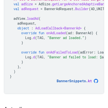
val
adSize
=
AdSize
.
getLargeAnchoredAdaptiveBann
val
adRequest
=
BannerAdRequest
.
Builder
(
AD_UNIT_
adView
.
loadAd
(
adRequest
,
object
:
AdLoadCallback<BannerAd>
{
override
fun
onAdLoaded
(
ad
:
BannerAd
)
{
Log
.
d
(
TAG
,
"Banner ad loaded."
)
}
override
fun
onAdFailedToLoad
(
adError
:
LoadA
Log
.
d
(
TAG
,
"Banner ad failed to load: 
$
adE
}
},
)
}
BannerSnippets
.
kt