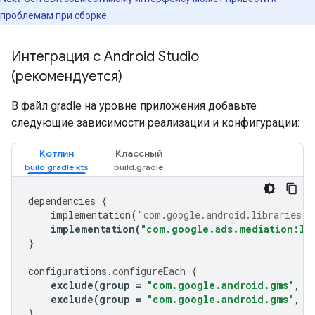
проблемам при сборке.
Интеграция с Android Studio
(рекомендуется)
В файл gradle на уровне приложения добавьте
следующие зависимости реализации и конфигурации:
Котлин
Классный
dependencies
{
implementation
(
"com.google.android.libraries.a
implementation
(
"com.google.ads.mediation:li
}
configurations
.
configureEach
{
exclude
(
group
=
"com.google.android.gms"
,
m
exclude
(
group
=
"com.google.android.gms"
,
m
}