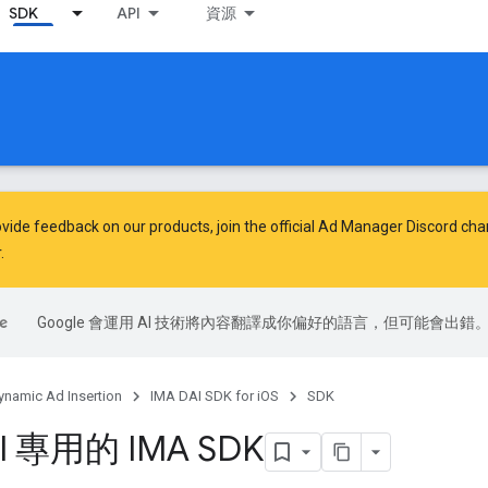
SDK
API
資源
vide feedback on our products, join the official Ad Manager Discord cha
.
Google 會運用 AI 技術將內容翻譯成你偏好的語言，但可能會出錯
ynamic Ad Insertion
IMA DAI SDK for iOS
SDK
I 專用的 IMA SDK