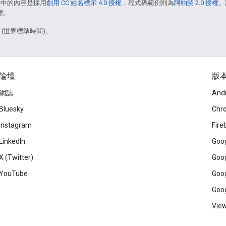
面中的內容是採用
創用 CC 姓名標示 4.0 授權
，程式碼範例則為
阿帕契 2.0 授權
。
標。
2 (世界標準時間)。
論壇
版
網誌
And
Bluesky
Chr
Instagram
Fire
LinkedIn
Goog
X (Twitter)
Goog
YouTube
Goog
Goog
View