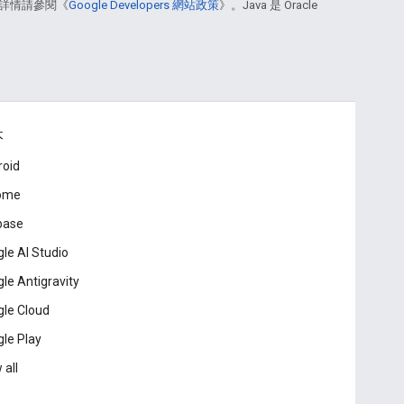
詳情請參閱《
Google Developers 網站政策
》。Java 是 Oracle
本
roid
ome
base
le AI Studio
le Antigravity
le Cloud
le Play
 all