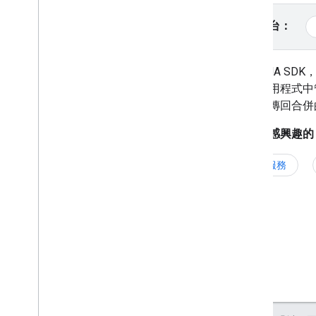
儲存及載入廣告串流書籤
返回略過的廣告時段
選取平台：
控管使用者點擊事件
整合
使用 IMA S
將廣告 UI 本地化
並在應用程式中管
驗證 Active View
接著會傳回合併
啟用 Open Measurement
選取您感興趣的 
開始使用安全信號
運用 PPS 改善廣告活動
完整服務
管理隱私設定
UMP SDK
向歐盟使用者徵求同意聲明
啟用受限的資料處理模式
揭露資料使用情形
向使用者放送受限制的廣告
廣告放送模式