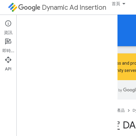
首頁
Dynamic Ad Insertion
iOS 專用的 IMA DAI SDK
資訊
指南
參考資料
下載
即時通訊
To discuss and pro
API
Community
server
設定 DAI 專用的 IMA SDK
Discover
查看 SDK 支援和相容性
首頁
產品
D
開發
設定 DA
準備 i
OS 版本
使用 HLS 插頁式廣告