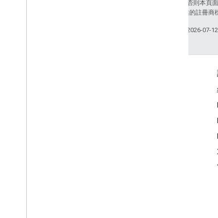
除非另有註明，否則本頁
和/或其關聯企業的註冊商
上次更新時間：2026-07-1
互動交流
Google Developer Program
Google Developer Groups
Google Developer Experts
Accelerators
Google Cloud & NVIDIA