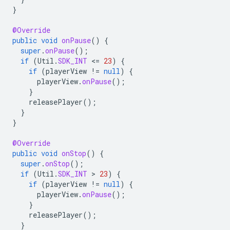
}
@Override
public
void
onPause
()
{
super
.
onPause
();
if
(
Util
.
SDK_INT
<
=
23
)
{
if
(
playerView
!=
null
)
{
playerView
.
onPause
();
}
releasePlayer
();
}
}
@Override
public
void
onStop
()
{
super
.
onStop
();
if
(
Util
.
SDK_INT
 > 
23
)
{
if
(
playerView
!=
null
)
{
playerView
.
onPause
();
}
releasePlayer
();
}