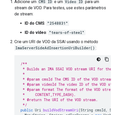
Adicione um
CMS ID
e um
Video ID
para um
stream de VOD. Para testes, use estes parâmetros
de stream:
ID do CMS
:
"2548831"
ID do vídeo
:
"tears-of-steel"
Crie um URI de VOD da SSAI usando o método
ImaServerSideAdInsertionUriBuilder()
:
/**
 * Builds an IMA SSAI VOD stream URI for the 
 *
 * @param cmsId The CMS ID of the VOD stream.
 * @param videoId The video ID of the VOD str
 * @param format The format of the VOD stream
 *     CONTENT_TYPE_DASH}.
 * @return The URI of the VOD stream.
 */
public
Uri
buildVodStreamUri
(
String
cmsId
,
St