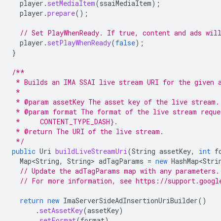
player
.
setMediaItem
(
ssaiMediaItem
);
player
.
prepare
();
// Set PlayWhenReady. If true, content and ads wil
player
.
setPlayWhenReady
(
false
);
}
/**
 * Builds an IMA SSAI live stream URI for the given 
 *
 * @param assetKey The asset key of the live stream.
 * @param format The format of the live stream requ
 *     CONTENT_TYPE_DASH}.
 * @return The URI of the live stream.
 */
public
Uri
buildLiveStreamUri
(
String
assetKey
,
int
f
Map<String
,
String
>
adTagParams
=
new
HashMap<Stri
// Update the adTagParams map with any parameters.
// For more information, see https://support.googl
return
new
ImaServerSideAdInsertionUriBuilder
()
.
setAssetKey
(
assetKey
)
.
setFormat
(
format
)