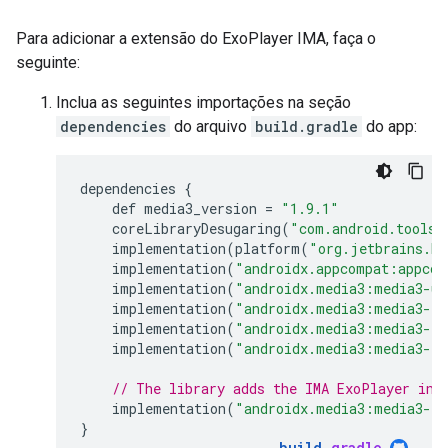
Para adicionar a extensão do ExoPlayer IMA, faça o
seguinte:
Inclua as seguintes importações na seção
dependencies
do arquivo
build.gradle
do app:
dependencies
{
def
media3_version
=
"1.9.1"
coreLibraryDesugaring
(
"com.android.tools:
implementation
(
platform
(
"org.jetbrains.ko
implementation
(
"androidx.appcompat:appcom
implementation
(
"androidx.media3:media3-ui
implementation
(
"androidx.media3:media3-ex
implementation
(
"androidx.media3:media3-ex
implementation
(
"androidx.media3:media3-ex
// The library adds the IMA ExoPlayer int
implementation
(
"androidx.media3:media3-ex
}
build
.
gradle