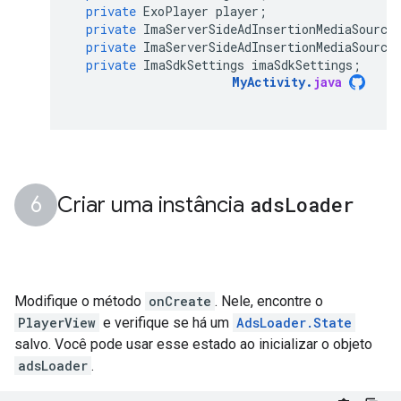
private
ExoPlayer
player
;
private
ImaServerSideAdInsertionMediaSource
private
ImaServerSideAdInsertionMediaSource
private
ImaSdkSettings
imaSdkSettings
;
MyActivity
.
java
Criar uma instância
ads
Loader
Modifique o método
onCreate
. Nele, encontre o
PlayerView
e verifique se há um
AdsLoader.State
salvo. Você pode usar esse estado ao inicializar o objeto
adsLoader
.