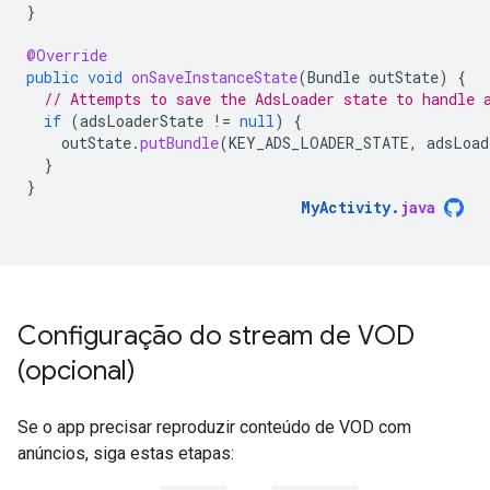
}
@Override
public
void
onSaveInstanceState
(
Bundle
outState
)
{
// Attempts to save the AdsLoader state to handle 
if
(
adsLoaderState
!=
null
)
{
outState
.
putBundle
(
KEY_ADS_LOADER_STATE
,
adsLoad
}
}
MyActivity
.
java
Configuração do stream de VOD
(opcional)
Se o app precisar reproduzir conteúdo de VOD com
anúncios, siga estas etapas: