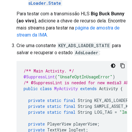
sLoader.State
Para testar com a transmissão HLS
Big Buck Bunny
(ao vivo)
, adicione a chave de recurso dela. Encontre
mais streams para testar na
página de amostra de
stream da IMA
.
Crie uma constante
KEY_ADS_LOADER_STATE
para
salvar e recuperar o estado
AdsLoader
:
/** Main Activity. */
@SuppressLint
(
"UnsafeOptInUsageError"
)
/* @SuppressLint is needed for new media3 API
public
class
MyActivity
extends
Activity
{
private
static
final
String
KEY_ADS_LOADER_
private
static
final
String
SAMPLE_ASSET_KE
private
static
final
String
LOG_TAG
=
"ImaE
private
PlayerView
playerView
;
private
TextView
logText
;