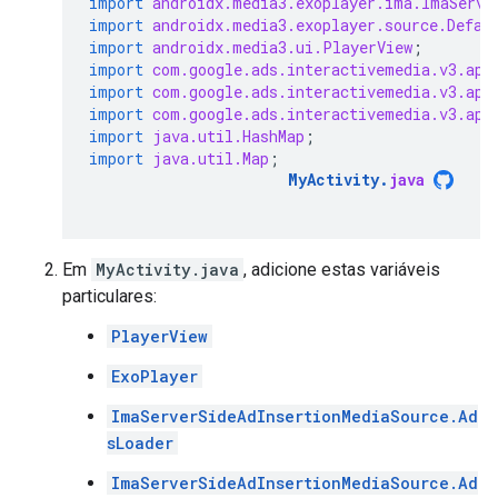
import
androidx.media3.exoplayer.ima.ImaServe
import
androidx.media3.exoplayer.source.Defau
import
androidx.media3.ui.PlayerView
;
import
com.google.ads.interactivemedia.v3.api
import
com.google.ads.interactivemedia.v3.api
import
com.google.ads.interactivemedia.v3.api
import
java.util.HashMap
;
import
java.util.Map
;
MyActivity
.
java
Em
MyActivity.java
, adicione estas variáveis
particulares:
PlayerView
ExoPlayer
ImaServerSideAdInsertionMediaSource.Ad
sLoader
ImaServerSideAdInsertionMediaSource.Ad