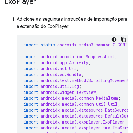
Exo
Player
Adicione as seguintes instruções de importação para
a extensão do ExoPlayer:
import static
androidx.media3.common.C.CONTE
import
android.annotation.SuppressLint
;
import
android.app.Activity
;
import
android.net.Uri
;
import
android.os.Bundle
;
import
android.text.method.ScrollingMovementM
import
android.util.Log
;
import
android.widget.TextView
;
import
androidx.media3.common.MediaItem
;
import
androidx.media3.common.util.Util
;
import
androidx.media3.datasource.DataSource
;
import
androidx.media3.datasource.DefaultData
import
androidx.media3.exoplayer.ExoPlayer
;
import
androidx.media3.exoplayer.ima.ImaServe