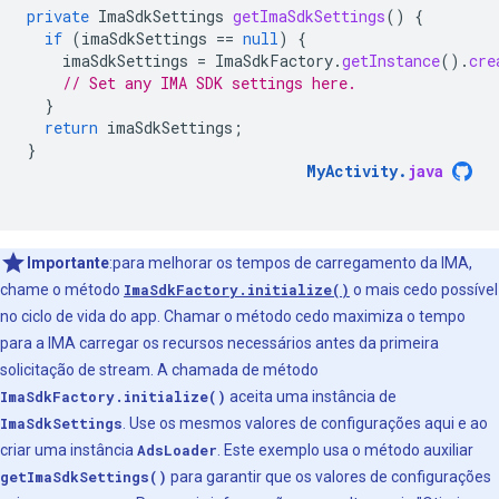
private
ImaSdkSettings
getImaSdkSettings
()
{
if
(
imaSdkSettings
==
null
)
{
imaSdkSettings
=
ImaSdkFactory
.
getInstance
().
cre
// Set any IMA SDK settings here.
}
return
imaSdkSettings
;
}
MyActivity
.
java
Importante
:para melhorar os tempos de carregamento da IMA,
chame o método
ImaSdkFactory.initialize()
o mais cedo possível
no ciclo de vida do app. Chamar o método cedo maximiza o tempo
para a IMA carregar os recursos necessários antes da primeira
solicitação de stream. A chamada de método
ImaSdkFactory.initialize()
aceita uma instância de
ImaSdkSettings
. Use os mesmos valores de configurações aqui e ao
criar uma instância
AdsLoader
. Este exemplo usa o método auxiliar
getImaSdkSettings()
para garantir que os valores de configurações