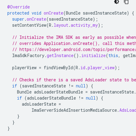
@Override
protected
void
onCreate
(
Bundle
savedInstanceState
)
{
super
.
onCreate
(
savedInstanceState
);
setContentView
(
R
.
layout
.
activity_my
);
// Initialize the IMA SDK as early as possible whe
// overrides Application.onCreate(), call this met
// https://developer.android.com/topic/performance
ImaSdkFactory
.
getInstance
().
initialize
(
this
,
getIm
playerView
=
findViewById
(
R
.
id
.
player_view
);
// Checks if there is a saved AdsLoader state to b
if
(
savedInstanceState
!=
null
)
{
Bundle
adsLoaderStateBundle
=
savedInstanceState
if
(
adsLoaderStateBundle
!=
null
)
{
adsLoaderState
=
ImaServerSideAdInsertionMediaSource
.
AdsLoa
}
}
}