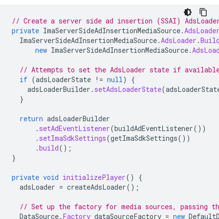
// Create a server side ad insertion (SSAI) AdsLoade
private
ImaServerSideAdInsertionMediaSource
.
AdsLoade
ImaServerSideAdInsertionMediaSource
.
AdsLoader
.
Buil
new
ImaServerSideAdInsertionMediaSource
.
AdsLoa
// Attempts to set the AdsLoader state if availabl
if
(
adsLoaderState
!=
null
)
{
adsLoaderBuilder
.
setAdsLoaderState
(
adsLoaderStat
}
return
adsLoaderBuilder
.
setAdEventListener
(
buildAdEventListener
())
.
setImaSdkSettings
(
getImaSdkSettings
())
.
build
();
}
private
void
initializePlayer
()
{
adsLoader
=
createAdsLoader
();
// Set up the factory for media sources, passing t
DataSource
.
Factory
dataSourceFactory
=
new
Default