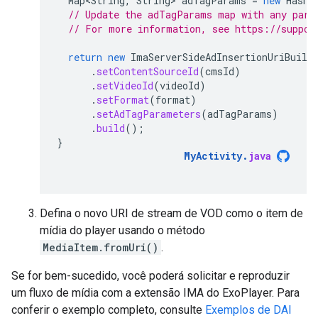
Map<String
,
String
>
adTagParams
=
new
HashM
// Update the adTagParams map with any para
// For more information, see https://suppor
return
new
ImaServerSideAdInsertionUriBuild
.
setContentSourceId
(
cmsId
)
.
setVideoId
(
videoId
)
.
setFormat
(
format
)
.
setAdTagParameters
(
adTagParams
)
.
build
();
}
MyActivity
.
java
Defina o novo URI de stream de VOD como o item de
mídia do player usando o método
MediaItem.fromUri()
.
Se for bem-sucedido, você poderá solicitar e reproduzir
um fluxo de mídia com a extensão IMA do ExoPlayer. Para
conferir o exemplo completo, consulte
Exemplos de DAI