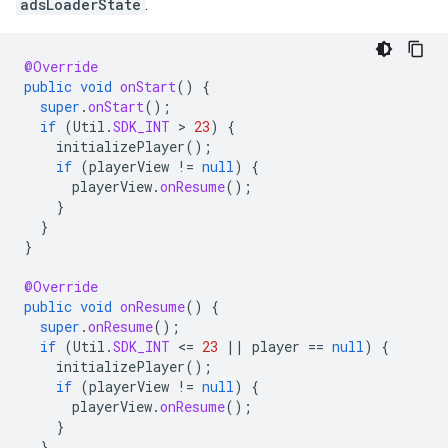
adsLoaderState
.
@Override
public
void
onStart
()
{
super
.
onStart
();
if
(
Util
.
SDK_INT
 > 
23
)
{
initializePlayer
();
if
(
playerView
!=
null
)
{
playerView
.
onResume
();
}
}
}
@Override
public
void
onResume
()
{
super
.
onResume
();
if
(
Util
.
SDK_INT
<
=
23
||
player
==
null
)
{
initializePlayer
();
if
(
playerView
!=
null
)
{
playerView
.
onResume
();
}
}