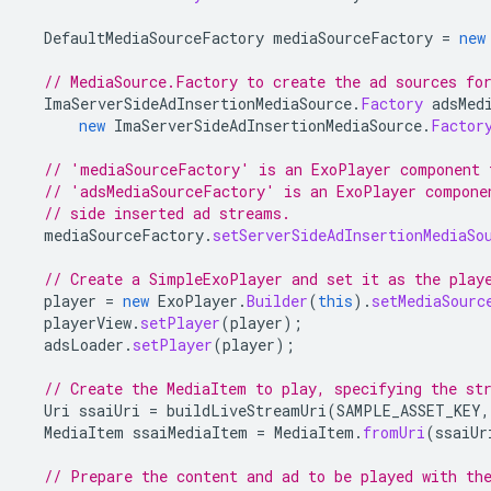
DefaultMediaSourceFactory
mediaSourceFactory
=
new
// MediaSource.Factory to create the ad sources fo
ImaServerSideAdInsertionMediaSource
.
Factory
adsMed
new
ImaServerSideAdInsertionMediaSource
.
Factor
// 'mediaSourceFactory' is an ExoPlayer component 
// 'adsMediaSourceFactory' is an ExoPlayer compone
// side inserted ad streams.
mediaSourceFactory
.
setServerSideAdInsertionMediaSo
// Create a SimpleExoPlayer and set it as the play
player
=
new
ExoPlayer
.
Builder
(
this
).
setMediaSourc
playerView
.
setPlayer
(
player
);
adsLoader
.
setPlayer
(
player
);
// Create the MediaItem to play, specifying the st
Uri
ssaiUri
=
buildLiveStreamUri
(
SAMPLE_ASSET_KEY
,
MediaItem
ssaiMediaItem
=
MediaItem
.
fromUri
(
ssaiUr
// Prepare the content and ad to be played with th