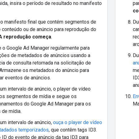
da, insira o período de resultado no manifesto
pa
co
 o manifesto final que contém segmentos de
Du
e conteúdo ou de anúncio para reprodução do
ca
A reprodução começa
.
re
ar
e o Google Ad Manager regularmente para
ações de metadados de anúncios usando a
Du
ia de consulta retornada na solicitação de
an
 Armazene os metadados do anúncio para
me
ar eventos de anúncios.
ID
an
um intervalo de anúncio, o player de vídeo
 os segmentos de mídia e segue os
En
ionamentos do Google Ad Manager para os
Ma
 de mídia.
um intervalo de anúncio,
ouça o player de vídeo
tadados temporizados
, que contêm tags ID3.
o ID do evento de anúncio da tag ID3 para