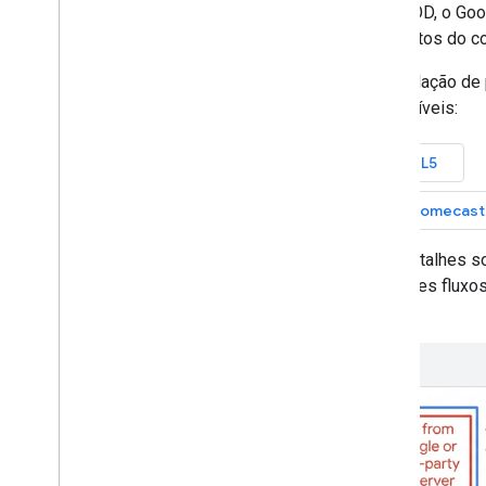
Para VOD, o Goo
completos do co
A veiculação de
compatíveis:
HTML5
Chromecast
Para detalhes s
seguintes fluxos