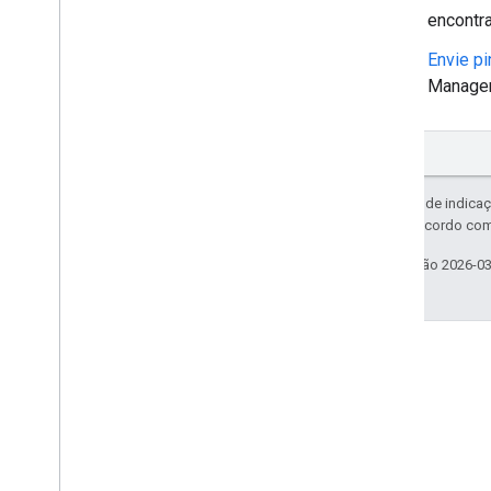
encontr
Envie pi
Manager
Exceto em caso de indicaç
licenciadas de acordo co
Última atualização 2026-0
Envolver
Google Developer Program
Google Developer Groups
Google Developer Experts