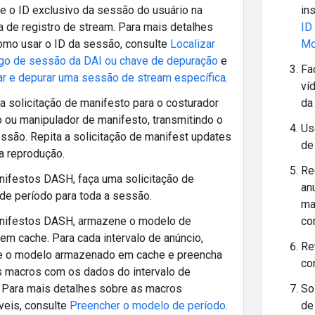
e o ID exclusivo da sessão do usuário na
in
 de registro de stream. Para mais detalhes
ID
omo usar o ID da sessão, consulte
Localizar
Mo
go de sessão da DAI ou chave de depuração
e
Fa
ar e depurar uma sessão de stream específica
.
ví
 solicitação de manifesto para o costurador
da
 ou manipulador de manifesto, transmitindo o
Us
ssão. Repita a solicitação de manifest updates
de
a reprodução.
Re
nifestos DASH, faça uma solicitação de
anú
de período para toda a sessão.
ma
nifestos DASH, armazene o modelo de
co
em cache. Para cada intervalo de anúncio,
Re
e o modelo armazenado em cache e preencha
co
s macros com os dados do intervalo de
. Para mais detalhes sobre as macros
So
veis, consulte
Preencher o modelo de período
.
de