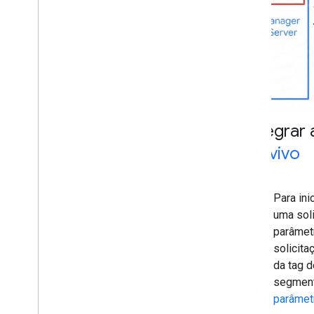
Integrar
ao vivo
Para ini
uma soli
parâmetr
solicita
da tag d
segment
parâmet