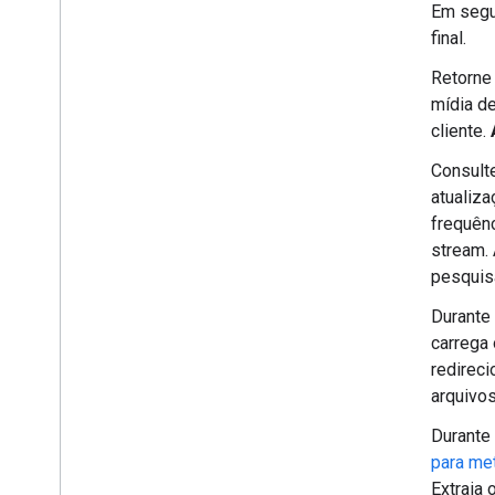
Em segui
final.
Retorne
mídia d
cliente.
Consult
atualiz
frequênc
stream.
pesquis
Durante 
carrega
redirec
arquivos
Durante 
para me
Extraia 