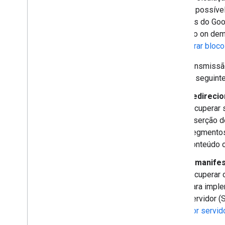
(DAI), é possíve
Configurar a inserção de anúncios
guiada pelo servidor
anúncios do Goo
Sobre a inserção de anúncios guiada
de vídeo on dem
pelo servidor
Configurar bloc
Começar a usar a SGAI para
transmissão ao vivo
Para transmissã
com os seguinte
Redirecio
recuperar
inserção d
segmentos
conteúdo o
O
manifes
recuperar 
para imple
servidor (
por servid