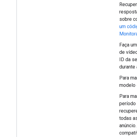
Recuper
resposta
sobre c
um códi
Monitor
Faça uma
de vídeo
ID da se
durante 
Para ma
modelo 
Para ma
período 
recuper
todas a
anúncio
compatí