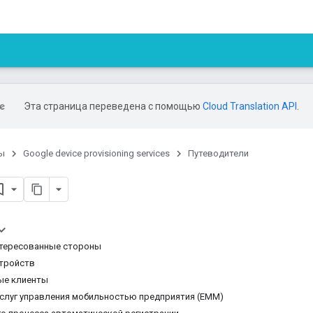
Эта страница переведена с помощью
Cloud Translation API
.
ы
Google device provisioning services
Путеводители
тересованные стороны
тройств
ые клиенты
слуг управления мобильностью предприятия (EMM)