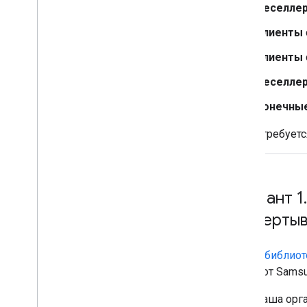
Реселле
Клиенты
Клиенты
Реселле
Конечные
* — не требует
Вариант 1
.
развертыв
Общая библиот
также от Sams
Ваша орга