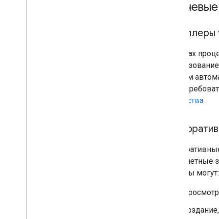
Ключевые
Реселлеры 
В рамках проц
использование
записям автом
могут требоват
устройства
.
Корпоратив
Корпоративны
свои учетные з
клиенты могут:
Просмотр
Создание,