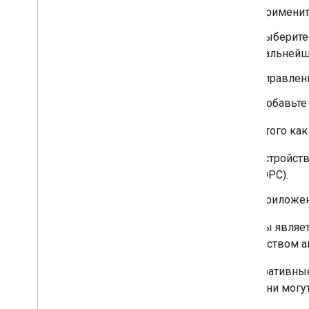
Применит
Выберите
дальнейш
Управлени
Добавьте 
После того как
Устройст
(DPC).
Приложени
Если вы являе
посредством а
Корпоративные
этого они мог