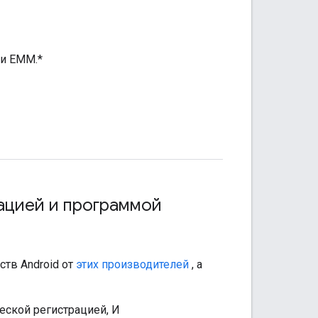
ми EMM.*
ацией и программой
тв Android от
этих производителей
, а
еской регистрацией, И