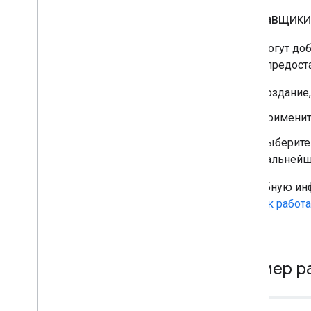
Поставщики
EMM могут доба
чтобы предост
Создание,
Применит
Выберите
дальнейш
Подробную инф
том, как работ
Пример р