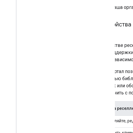
Ваша орга
Устройства
В качестве ре
для поддержки
оба в зависимо
Веб-портал поз
помощью библи
продаж или об
выполнить с п
Задача реселл
Добавляйте, ре
Добавить клие