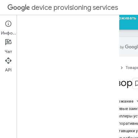
device provisioning services
Главная
Путеводители
Ссылка
Поддерживать
Информация
Чат
Реселлеры устройств
Главная
Товар
Обзор
API
Путеводитель по порталу
Обзор
Общая библиотека реселлеров
Android
API реселлера
Содержание
Ключевые заин
Клиентский API для
Реселлеры ус
разработчиков EMM
Корпоративн
Как это работает
Поставщики у
Авторизация