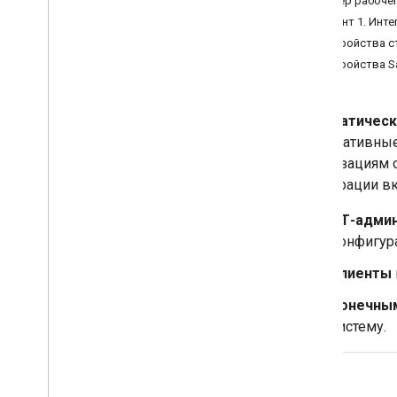
Пример рабочег
Краткое руководство
Вариант 1. Инт
Интеграция с EMM
Устройства с
Устройства Sa
Дополнительная информация
Допустимое использование
,
Допустимое использование
Автоматическ
корпоративные
организациям 
регистрации в
ИТ-админ
конфигура
Клиенты
Конечны
систему.