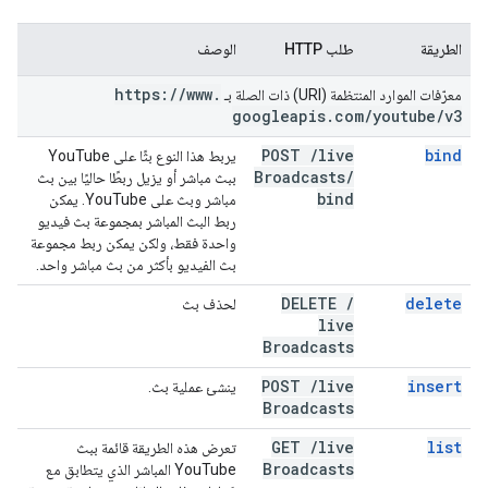
الطريقة
طلب HTTP
الوصف
https:
/
/
www
.
معرّفات الموارد المنتظمة (URI) ذات الصلة بـ
googleapis
.
com
/
youtube
/
v3
POST
/
live
bind
يربط هذا النوع بثًا على YouTube
Broadcasts
/
ببث مباشر أو يزيل ربطًا حاليًا بين بث
bind
مباشر وبث على YouTube. يمكن
ربط البث المباشر بمجموعة بث فيديو
واحدة فقط، ولكن يمكن ربط مجموعة
بث الفيديو بأكثر من بث مباشر واحد.
DELETE
/
delete
لحذف بث
live
Broadcasts
POST
/
live
insert
ينشئ عملية بث.
Broadcasts
GET
/
live
list
تعرض هذه الطريقة قائمة ببث
Broadcasts
YouTube المباشر الذي يتطابق مع