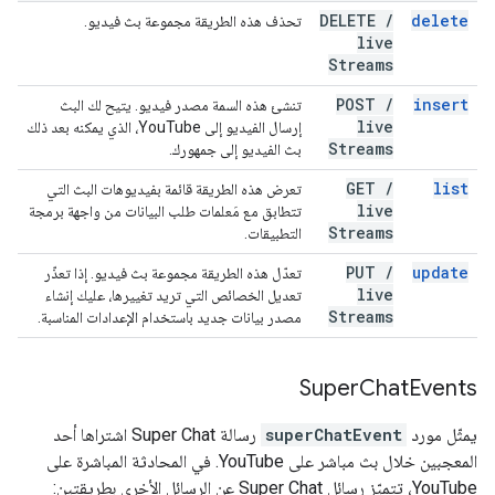
DELETE
/
delete
تحذف هذه الطريقة مجموعة بث فيديو.
live
Streams
POST
/
insert
تنشئ هذه السمة مصدر فيديو. يتيح لك البث
live
إرسال الفيديو إلى YouTube، الذي يمكنه بعد ذلك
Streams
بث الفيديو إلى جمهورك.
GET
/
list
تعرض هذه الطريقة قائمة بفيديوهات البث التي
live
تتطابق مع مَعلمات طلب البيانات من واجهة برمجة
Streams
التطبيقات.
PUT
/
update
تعدّل هذه الطريقة مجموعة بث فيديو. إذا تعذّر
live
تعديل الخصائص التي تريد تغييرها، عليك إنشاء
Streams
مصدر بيانات جديد باستخدام الإعدادات المناسبة.
Super
Chat
Events
يمثّل مورد
superChatEvent
رسالة Super Chat اشتراها أحد
المعجبين خلال بث مباشر على YouTube. في المحادثة المباشرة على
YouTube، تتميّز رسائل Super Chat عن الرسائل الأخرى بطريقتين: