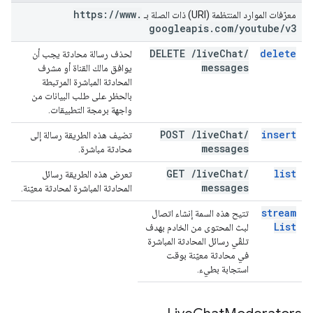
https:
/
/
www
.
معرّفات الموارد المنتظمة (URI) ذات الصلة بـ
googleapis
.
com
/
youtube
/
v3
DELETE
/
live
Chat
/
delete
لحذف رسالة محادثة يجب أن
messages
يوافق مالك القناة أو مشرف
المحادثة المباشرة المرتبطة
بالحظر على طلب البيانات من
واجهة برمجة التطبيقات.
POST
/
live
Chat
/
insert
تضيف هذه الطريقة رسالة إلى
messages
محادثة مباشرة.
GET
/
live
Chat
/
list
تعرض هذه الطريقة رسائل
messages
المحادثة المباشرة لمحادثة معيّنة.
stream
تتيح هذه السمة إنشاء اتصال
List
لبث المحتوى من الخادم بهدف
تلقّي رسائل المحادثة المباشرة
في محادثة معيّنة بوقت
استجابة بطيء.