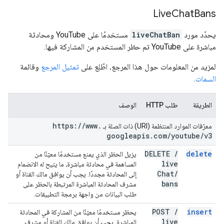
Live
Chat
Bans
يحدّد مورد
liveChatBan
مستخدمًا على YouTube ومحادثة
مباشرة على YouTube تم حظر المستخدم من المشاركة فيها.
لمزيد من المعلومات حول هذا المرجع، اطّلِع على
تمثيل المرجع
وقائمة
السمات
.
الطريقة
طلب HTTP
الوصف
https:
/
/
www
.
معرّفات الموارد المنتظمة (URI) ذات الصلة بـ
googleapis
.
com
/
youtube
/
v3
DELETE
/
delete
يزيل الحظر الذي يمنع مستخدمًا معيّنًا من
live
المساهمة في محادثة مباشرة، ما يتيح له الانضمام
Chat
/
إلى المحادثة مجددًا. يجب أن يوافق مالك القناة أو
bans
مشرف المحادثة المباشرة المرتبطة بالحظر على
طلب البيانات من واجهة برمجة التطبيقات.
POST
/
insert
يحظر مستخدمًا معيّنًا من المشاركة في المحادثة
live
المباشرة. يجب أن يوافق مالك القناة أو مشرف