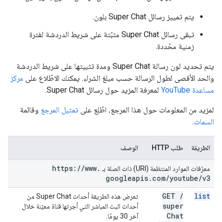
يتم تمييز رسائل Super Chat بلون.
تبقى رسائل Super Chat مثبّتة على شريط الدردشة لفترة
زمنية محّددة.
يتم تحديد لون رسالة Super Chat ومدة تثبيتها على شريط الدردشة
والحد الأقصى لطول الرسالة حسب مبلغ الشراء. يمكنك الاطّلاع على
مركز
مساعدة YouTube
لمعرفة المزيد حول رسائل Super Chat.
لمزيد من المعلومات حول هذا المرجع، اطّلِع على
تمثيل المرجع
وقائمة
السمات
.
الطريقة
طلب HTTP
الوصف
https:
/
/
www
.
معرّفات الموارد المنتظمة (URI) ذات الصلة بـ
googleapis
.
com
/
youtube
/
v3
GET
/
list
تعرض هذه الطريقة أحداث Super Chat من
super
أحداث البث المباشر التي أجرتها قناة معيّنة خلال
Chat
آخر 30 يومًا.