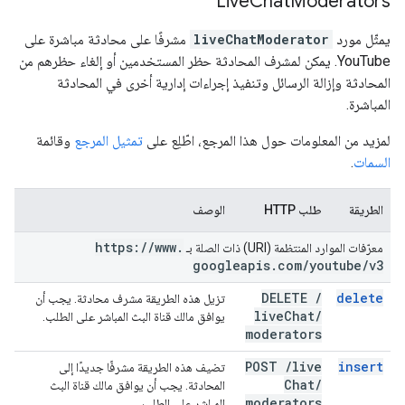
Live
Chat
Moderators
يمثّل مورد
liveChatModerator
مشرفًا على محادثة مباشرة على
YouTube. يمكن لمشرف المحادثة حظر المستخدمين أو إلغاء حظرهم من
المحادثة وإزالة الرسائل وتنفيذ إجراءات إدارية أخرى في المحادثة
المباشرة.
لمزيد من المعلومات حول هذا المرجع، اطّلِع على
تمثيل المرجع
وقائمة
السمات
.
الطريقة
طلب HTTP
الوصف
https:
/
/
www
.
معرّفات الموارد المنتظمة (URI) ذات الصلة بـ
googleapis
.
com
/
youtube
/
v3
DELETE
/
delete
تزيل هذه الطريقة مشرف محادثة. يجب أن
live
Chat
/
يوافق مالك قناة البث المباشر على الطلب.
moderators
POST
/
live
insert
تضيف هذه الطريقة مشرفًا جديدًا إلى
Chat
/
المحادثة. يجب أن يوافق مالك قناة البث
moderators
المباشر على الطلب.