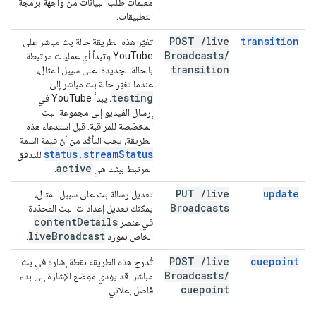
مَعلمات طلب البيانات من واجهة برمجة
التطبيقات.
POST
/
live
transition
تغيّر هذه الطريقة حالة بث مباشر على
Broadcasts
/
YouTube وتبدأ أي عمليات مرتبطة
transition
بالحالة الجديدة. على سبيل المثال،
عندما تغيّر حالة بث مباشر إلى
testing
، يبدأ YouTube في
إرسال الفيديو إلى مجموعة البث
المخصّصة للمراقبة. قبل استدعاء هذه
الطريقة، يجب التأكّد من أنّ قيمة السمة
status
.
stream
Status
للتدفق
active
المرتبط ببثك هي
.
PUT
/
live
update
تعديل رسالة بث على سبيل المثال،
Broadcasts
يمكنك تعديل إعدادات البث المحدّدة
content
Details
في عنصر
live
Broadcast
الخاص بمورد
.
POST
/
live
cuepoint
تُدرج هذه الطريقة نقطة إشارة في بث
Broadcasts
/
مباشر. قد يؤدي موضع الإشارة إلى بدء
cuepoint
فاصل إعلاني.