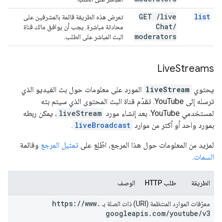
GET
/
live
list
تعرض هذه الطريقة قائمة بالمشرفين على
Chat
/
محادثة مباشرة. يجب أن يوافق مالك قناة
moderators
البث المباشر على الطلب.
Live
Streams
يحتوي
liveStream
المورد على معلومات حول بث الفيديو الذي
ترسله إلى YouTube. تقدّم قناة البث المحتوى الذي سيتم بثه
لمستخدمي YouTube. بعد إنشاء مورد
liveStream
، يمكن ربطه
بمورد واحد أو أكثر من موارد
liveBroadcast
.
لمزيد من المعلومات حول هذا المرجع، اطّلِع على
تمثيل المرجع
وقائمة
السمات
.
الطريقة
طلب HTTP
الوصف
https:
/
/
www
.
معرّفات الموارد المنتظمة (URI) ذات الصلة بـ
googleapis
.
com
/
youtube
/
v3