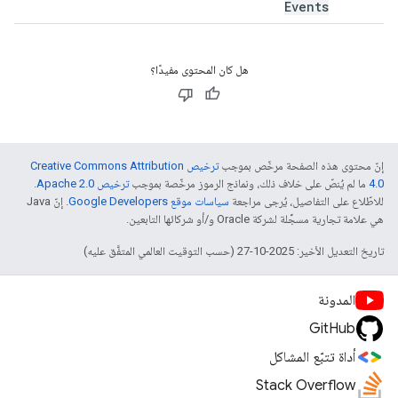
Events
هل كان المحتوى مفيدًا؟
إنّ محتوى هذه الصفحة مرخّص بموجب
ترخيص Creative Commons Attribution
4.0‏
ما لم يُنصّ على خلاف ذلك، ونماذج الرموز مرخّصة بموجب
ترخيص Apache 2.0‏
.
للاطّلاع على التفاصيل، يُرجى مراجعة
سياسات موقع Google Developers‏
. إنّ Java
هي علامة تجارية مسجَّلة لشركة Oracle و/أو شركائها التابعين.
تاريخ التعديل الأخير: 2025-10-27 (حسب التوقيت العالمي المتفَّق عليه)
المدونة
GitHub
أداة تتبّع المشاكل
Stack Overflow