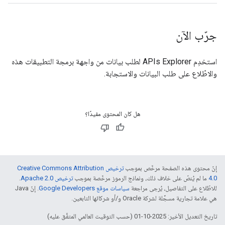
جرّب الآن
استخدِم
APIs Explorer
لطلب بيانات من واجهة برمجة التطبيقات هذه
والاطّلاع على طلب البيانات والاستجابة.
هل كان المحتوى مفيدًا؟
إنّ محتوى هذه الصفحة مرخّص بموجب
ترخيص Creative Commons Attribution
4.0‏
ما لم يُنصّ على خلاف ذلك، ونماذج الرموز مرخّصة بموجب
ترخيص Apache 2.0‏
.
للاطّلاع على التفاصيل، يُرجى مراجعة
سياسات موقع Google Developers‏
. إنّ Java
هي علامة تجارية مسجَّلة لشركة Oracle و/أو شركائها التابعين.
تاريخ التعديل الأخير: 2025-10-01 (حسب التوقيت العالمي المتفَّق عليه)