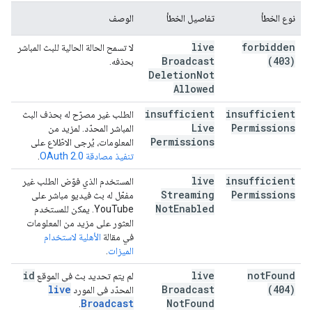
نوع الخطأ
تفاصيل الخطأ
الوصف
live
forbidden
لا تسمح الحالة الحالية للبث المباشر
Broadcast
(403)
بحذفه.
Deletion
Not
Allowed
insufficient
insufficient
الطلب غير مصرّح له بحذف البث
Live
Permissions
المباشر المحدّد. لمزيد من
Permissions
المعلومات، يُرجى الاطّلاع على
تنفيذ مصادقة OAuth 2.0
.
live
insufficient
المستخدم الذي فوّض الطلب غير
Streaming
Permissions
مفعّل له بث فيديو مباشر على
Not
Enabled
YouTube. يمكن للمستخدم
العثور على مزيد من المعلومات
في مقالة
الأهلية لاستخدام
الميزات
.
id
live
not
Found
لم يتم تحديد بث في الموقع
live
Broadcast
(404)
المحدّد في المورد
Broadcast
Not
Found
.