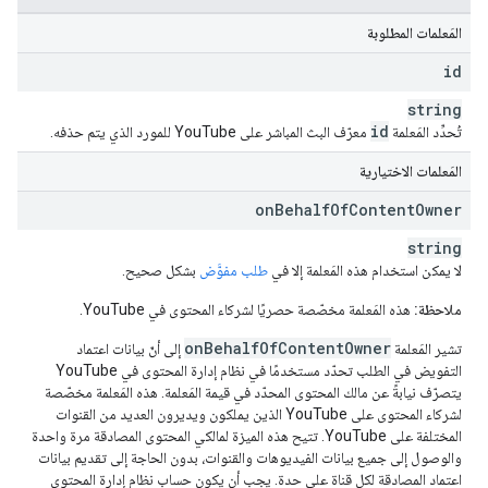
المَعلمات المطلوبة
id
string
id
تُحدِّد المَعلمة
معرّف البث المباشر على YouTube للمورد الذي يتم حذفه.
المَعلمات الاختيارية
on
Behalf
Of
Content
Owner
string
لا يمكن استخدام هذه المَعلمة إلا في
طلب مفوَّض
بشكل صحيح.
ملاحظة:
هذه المَعلمة مخصّصة حصريًا لشركاء المحتوى في YouTube.
onBehalfOfContentOwner
تشير المَعلمة
إلى أنّ بيانات اعتماد
التفويض في الطلب تحدّد مستخدمًا في نظام إدارة المحتوى في YouTube
يتصرّف نيابةً عن مالك المحتوى المحدّد في قيمة المَعلمة. هذه المَعلمة مخصّصة
لشركاء المحتوى على YouTube الذين يملكون ويديرون العديد من القنوات
المختلفة على YouTube. تتيح هذه الميزة لمالكي المحتوى المصادقة مرة واحدة
والوصول إلى جميع بيانات الفيديوهات والقنوات، بدون الحاجة إلى تقديم بيانات
اعتماد المصادقة لكل قناة على حدة. يجب أن يكون حساب نظام إدارة المحتوى