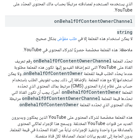
الذي يستخدمه المستخدم لمصادقته مرتبطًا بحساب مالك المحتوى المحدّد على
YouTube.
on
Behalf
Of
Content
Owner
Channel
string
لا يمكن استخدام هذه المَعلمة إلا في
طلب مفوَّض
بشكل صحيح.
ملاحظة:
هذه المَعلمة مخصّصة حصريًا لشركاء المحتوى في YouTube.
onBehalfOfContentOwnerChannel
تحدّد المَعلمة
رقم تعريف
القناة على YouTube التي تتم إضافة الفيديو إليها. تكون هذه المَعلمة مطلوبة
onBehalfOfContentOwner
عندما يحدّد الطلب قيمة للمَعلمة
، ولا يمكن
استخدامها إلا مع هذه المَعلمة. بالإضافة إلى ذلك، يجب تفويض الطلب باستخدام
حساب على نظام إدارة المحتوى (CMS) مرتبط بمالك المحتوى الذي تحدّده
onBehalfOfContentOwner
المَعلمة
. أخيرًا، يجب أن تكون القناة التي
onBehalfOfContentOwnerChannel
تحدّدها قيمة المَعلمة
مرتبطة
onBehalfOfContentOwner
بمالك المحتوى الذي تحدّده المَعلمة
.
هذه المَعلمة مخصّصة لشركاء المحتوى على YouTube الذين يملكون ويديرون
العديد من قنوات YouTube المختلفة. ويسمح هذا الإجراء لمالكي المحتوى
بالمصادقة مرة واحدة وتنفيذ الإجراءات نيابةً عن القناة المحدّدة في قيمة المَعلمة،
بدون الحاجة إلى تقديم بيانات اعتماد المصادقة لكل قناة منفصلة.