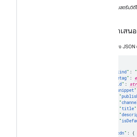
ลบสตรีมวิด
การนําเสน
โครงสร้าง JSON 
"
kind
"
:
"
etag
"
:
e
"
id
"
:
str
"
snippet
"
"
publis
"
channe
"
title
"
"
descri
"
isDefa
}
,
"
cdn
"
: