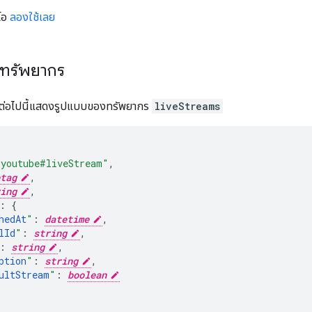
ีโอ
ลองใช้เลย
อทรัพยากร
ต่อไปนี้แสดงรูปแบบของทรัพยากร
liveStreams
"youtube#liveStream"
,
tag
,
ing
,
:
hedAt
"
:
datetime
,
lId
"
:
string
,
:
string
,
ption
"
:
string
,
ultStream
"
:
boolean