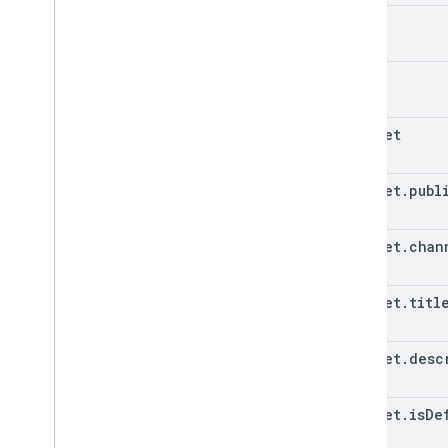
}
,
etag
"
contentD
"
closed
id
"
isReus
}

}
snippet
snippet
.
publ
snippet
.
chan
snippet
.
titl
snippet
.
desc
snippet
.
is
De