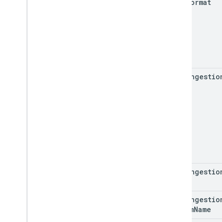
cdn
.
format
cdn
.
ingestio
cdn
.
ingestio
cdn
.
ingestio
stream
Name