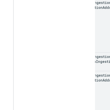
cdn
.
ingestio
ingestion
Add
cdn
.
ingestio
backup
Ingest
cdn
.
ingestio
Ingestion
Add