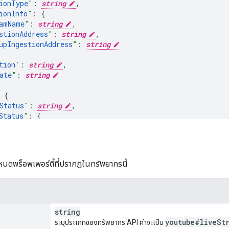
ionType
"
:
string
,
ionInfo
"
:
amName
"
:
string
,
stionAddress
"
:
string
,
upIngestionAddress
"
:
string
tion
"
:
string
,
ate
"
:
string
Status
"
:
string
,
Status
"
:
us
"
:
string
,
UpdateTimeSeconds
"
:
unsigned long
,
igurationIssues
"
:
[
หนดพร็อพเพอร์ตี้ที่ปรากฏในทรัพยากรนี้
type
"
:
string
,
severity
"
:
string
,
reason
"
:
string
,
description
"
:
string
string
youtube#live
St
ระบุประเภทของทรัพยากร API ค่าจะเป็น