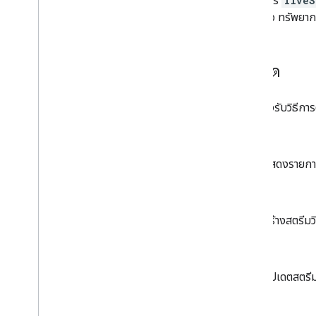
ทรัพยากร
liveS
กิจกรรม Super
Chat
สร้างแล้ว ทรัพยา
การจัดการข้อผิดพลาด
เมธอด
ข้อผิดพลาดเกี่ยวกับสตรีมมิงแบบสดของ
You
Tube
API รองรับวิธีกา
ปัญหาการกําหนดค่าสตรีมแบบสด
list
โปรแกรมการทดสอบเบต้า
ประวัติการแก้ไข
แสดงรายการ
แทรก
สร้างสตรีมวิ
update
อัปเดตสตรีม
ลบ