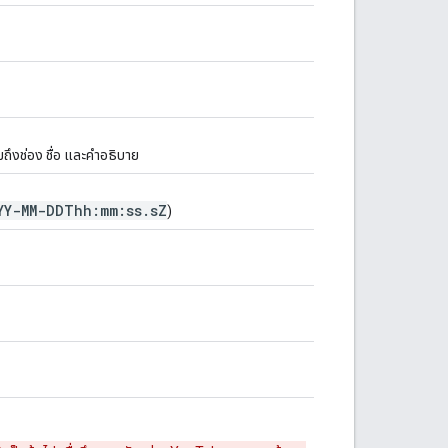
มถึงช่อง ชื่อ และคําอธิบาย
YY-MM-DDThh:mm:ss
.
s
Z
)