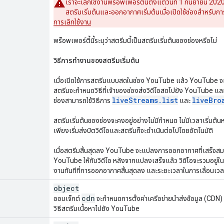
เราจะเลิกใช้งานพร็อพเพอร์ตี้นี้ตั้งแต่วันที่ 1 กันยายน 2
สตรีมเริ่มต้นและออกอากาศเริ่มต้นเมื่อเปิดใช้ช่องสำหรับ
การเลิกใช้งาน
พร็อพเพอร์ตี้นี้ระบุว่าสตรีมนี้เป็นสตรีมเริ่มต้นของช่องหรือไม่
วิธีการทำงานของสตรีมเริ่มต้น
เมื่อเปิดใช้การสตรีมแบบสดในช่อง YouTube แล้ว YouTube จะ
สตรีมจะกำหนดวิธีที่เจ้าของช่องส่งวิดีโอสดไปยัง YouTube และก
live
Streams
.
list
live
Bro
ช่องสามารถใช้วิธีการ
และ
สตรีมเริ่มต้นของช่องจะคงอยู่อย่างไม่มีกำหนด ไม่มีเวลาเริ่มต้นห
เพียงเริ่มส่งบิตวิดีโอและสตรีมก็จะดำเนินต่อไปโดยอัตโนมัติ
เมื่อสตรีมสิ้นสุดลง YouTube จะแปลงการออกอากาศที่เสร็จสม
YouTube ให้กับวิดีโอ หลังจากแปลงเสร็จแล้ว วิดีโอจะรวมอยู่ในร
งานทันทีที่การออกอากาศสิ้นสุดลง และระยะเวลาในการเลื่อนเ
object
cdn
ออบเจ็กต์
จะกำหนดการตั้งค่าเครือข่ายนำส่งข้อมูล (CDN) 
วิธีสตรีมเนื้อหาไปยัง YouTube