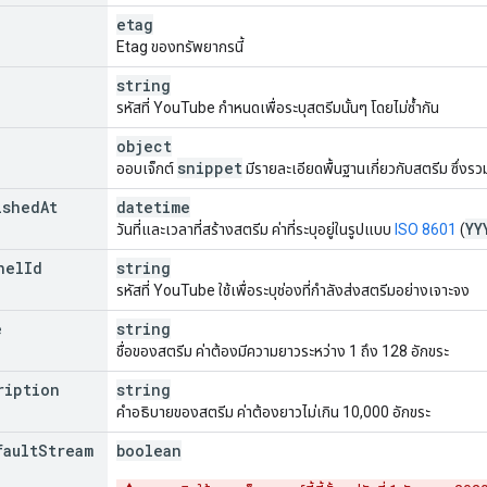
etag
etails
"
:
Etag ของทรัพยากรนี้
CaptionsIngestionUrl
"
:
string
,
able
"
:
boolean
string
รหัสที่ YouTube กำหนดเพื่อระบุสตรีมนั้นๆ โดยไม่ซ้ำกัน
object
snippet
ออบเจ็กต์
มีรายละเอียดพื้นฐานเกี่ยวกับสตรีม ซึ่งรว
ished
At
datetime
YY
วันที่และเวลาที่สร้างสตรีม ค่าที่ระบุอยู่ในรูปแบบ
ISO 8601
(
nel
Id
string
รหัสที่ YouTube ใช้เพื่อระบุช่องที่กำลังส่งสตรีมอย่างเจาะจง
e
string
ชื่อของสตรีม ค่าต้องมีความยาวระหว่าง 1 ถึง 128 อักขระ
ription
string
คําอธิบายของสตรีม ค่าต้องยาวไม่เกิน 10,000 อักขระ
fault
Stream
boolean