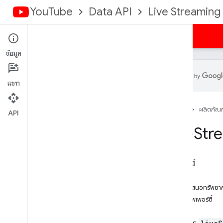
YouTube
Data API
Live Streaming
คำแนะนำ
ข้อมูลอ้างอิง
ตัวอย่าง
การสนับสนุน
ข้อมูล
แชท
สรุปทรัพยากร
หน้าแรก
ผลิตภัณฑ
การถ่ายทอดสด
API
แชทสด
Live
Str
ข้อความแชทสด
ผู้ดูแลแชทสด
สตรีมแบบสด
ในหน้านี้
ภาพรวม
เมธอด
ลิสต์
การนําเสนอทรัพยา
Insert
พร็อพเพอร์ตี้
อัปเดต
ลบ