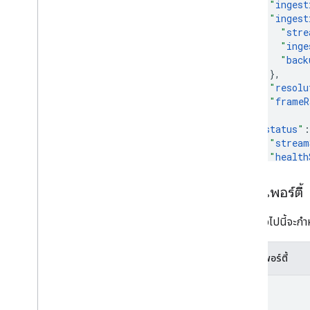
"
ingest
"
ingest
"
stre
"
inge
"
back
}
,
"
resolu
"
frameR
}
,
"
status
"
:
"
stream
"
health
"
stat
"
last
พร็อพเพอร์ตี้
"
conf
ตารางต่อไปนี้จะกำ
"
"
"
พร็อพเพอร์ตี้
"
kind
]