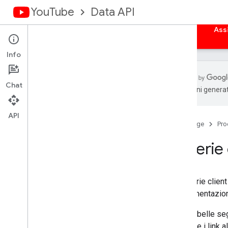
YouTube
Data API
Home page
Guide
Riferimento
Esempi
Ass
Info
Chat
traduzioni generat
Panoramica
Librerie client
API
Home page
Pro
Autorizzare le richieste
Librerie 
Panoramica
Recupero credenziali di autenticazione
App web lato server
Le librerie clie
App web lato client
l'implementazion
App installate
Dispositivi
Nelle tabelle seg
iniziali) e i lin