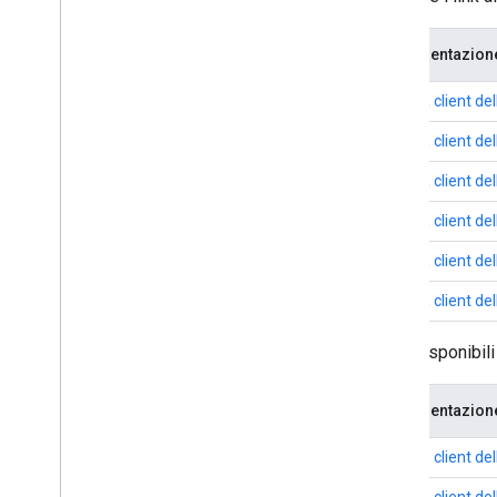
Guide rapide
Android
Documentazion
Apps Script
Go
Libreria client de
i
OS
Libreria client d
Java
Java
Script
Libreria client de
Node
.
js
Libreria client d
PHP
Python
Libreria client d
Ruby
Libreria client d
Guide ed esercitazioni
Sono disponibili 
Costi di quota per le richieste API
Controlli di quota e conformità
Documentazion
Carica un video
Invia caricamenti ripristinabili
Librerie client de
Trovare lo stato del video Made
For
Kids
Libreria client de