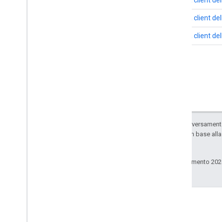
Iscriviti alle notifiche push
Utilizza gli ID canale
Libreria client de
Passa da Client
Login a OAuth
Libreria client d
Esempi di richieste
Guida all'implementazione
Panoramica
Attività
Sottotitoli codificati
Canali
Commenti
Salvo quando diversamente 
Impaginazione
sono concessi in base all
Risposte parziali
consociate.
Playlist
Ultimo aggiornamento 202
Valutazioni
Richieste di ricerca
Abbonamenti
Video