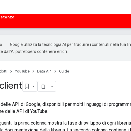
istenza
Google utilizza la tecnologia AI per tradurre i contenuti nella tua li
e dall'AI potrebbero contenere errori.
dotti
YouTube
Data API
Guide
client
nt delle API di Google, disponibili per molti linguaggi di progr
e delle API di YouTube.
uenti, la prima colonna mostra la fase di sviluppo di ogni libreri
k alla documentazione della libreria. La seconda colonna contiene i l