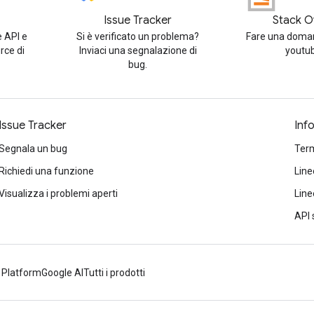
Issue Tracker
Stack O
e API e
Si è verificato un problema?
Fare una doman
rce di
Inviaci una segnalazione di
youtu
bug.
Issue Tracker
Inf
Segnala un bug
Term
Richiedi una funzione
Line
Visualizza i problemi aperti
Line
API 
 Platform
Google AI
Tutti i prodotti