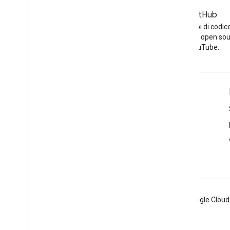
Strumenti
Blog
GitHub
Explorer API
Ultime notizie sul blog di
Trova esempi di codic
YouTube
altri progetti open sou
YouTube.
Strumenti
Explorer API di Google
Demo del player di YouTube
Configurazione di un pulsante di abbonamento
Android
Chrome
Firebase
Google Cloud