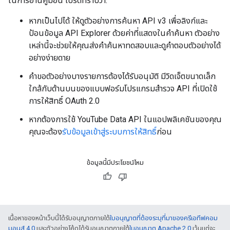
ในการอ่านคู่มือนี้ โปรดทราบว่า:
หากเป็นไปได้ ให้ดูตัวอย่างการค้นหา API v3 เพื่อลิงก์และ
ป้อนข้อมูล API Explorer ด้วยค่าที่แสดงในคําค้นหา ตัวอย่าง
เหล่านี้จะช่วยให้คุณส่งคําค้นหาทดสอบและดูคําตอบตัวอย่างได้
อย่างง่ายดาย
คําขอตัวอย่างบางรายการต้องได้รับอนุมัติ มีวิดเจ็ตขนาดเล็ก
ใกล้กับด้านบนของแบบฟอร์มโปรแกรมสํารวจ API ที่เปิดใช้
การให้สิทธิ์ OAuth 2.0
หากต้องการใช้ YouTube Data API ในแอปพลิเคชันของคุณ
คุณจะต้อง
รับข้อมูลเข้าสู่ระบบการให้สิทธิ์
ก่อน
ข้อมูลนี้มีประโยชน์ไหม
เนื้อหาของหน้าเว็บนี้ได้รับอนุญาตภายใต้
ใบอนุญาตที่ต้องระบุที่มาของครีเอทีฟคอม
มอนส์ 4.0
และตัวอย่างโค้ดได้รับอนุญาตภายใต้
ใบอนุญาต Apache 2.0
เว้นแต่จะ