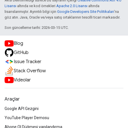
Aksi belirtilmediği sürece bu sayfanın içeriği
Creative Commons Atıf 4.0
Lisansı
altında ve kod örnekleri
Apache 2.0 Lisansı
altında
lisanslanmıştır. Ayrıntılı bilgi için
Google Developers Site Politikaları
'na
göz atın. Java, Oracle ve/veya satış ortaklarının tescilli ticari markasıdır.
Son güncelleme tarihi: 2026-03-15 UTC.
Blog
GitHub
Issue Tracker
Stack Overflow
Videolar
Araçlar
Google API Gezgini
YouTube Player Demosu
Abone Ol Düğmesi yapılandırma