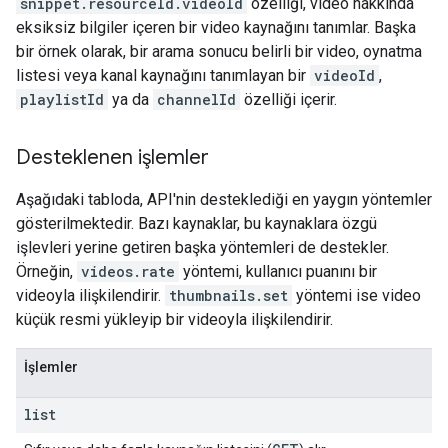
snippet.resourceId.videoId
özelliği, video hakkında
eksiksiz bilgiler içeren bir video kaynağını tanımlar. Başka
bir örnek olarak, bir arama sonucu belirli bir video, oynatma
listesi veya kanal kaynağını tanımlayan bir
videoId
,
playlistId
ya da
channelId
özelliği içerir.
Desteklenen işlemler
Aşağıdaki tabloda, API'nin desteklediği en yaygın yöntemler
gösterilmektedir. Bazı kaynaklar, bu kaynaklara özgü
işlevleri yerine getiren başka yöntemleri de destekler.
Örneğin,
videos.rate
yöntemi, kullanıcı puanını bir
videoyla ilişkilendirir.
thumbnails.set
yöntemi ise video
küçük resmi yükleyip bir videoyla ilişkilendirir.
İşlemler
list