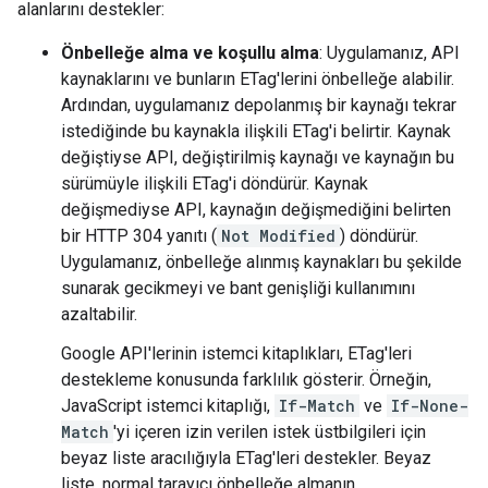
alanlarını destekler:
Önbelleğe alma ve koşullu alma
: Uygulamanız, API
kaynaklarını ve bunların ETag'lerini önbelleğe alabilir.
Ardından, uygulamanız depolanmış bir kaynağı tekrar
istediğinde bu kaynakla ilişkili ETag'i belirtir. Kaynak
değiştiyse API, değiştirilmiş kaynağı ve kaynağın bu
sürümüyle ilişkili ETag'i döndürür. Kaynak
değişmediyse API, kaynağın değişmediğini belirten
bir HTTP 304 yanıtı (
Not Modified
) döndürür.
Uygulamanız, önbelleğe alınmış kaynakları bu şekilde
sunarak gecikmeyi ve bant genişliği kullanımını
azaltabilir.
Google API'lerinin istemci kitaplıkları, ETag'leri
destekleme konusunda farklılık gösterir. Örneğin,
JavaScript istemci kitaplığı,
If-Match
ve
If-None-
Match
'yi içeren izin verilen istek üstbilgileri için
beyaz liste aracılığıyla ETag'leri destekler. Beyaz
liste, normal tarayıcı önbelleğe almanın