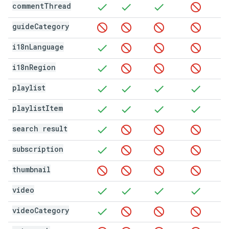
comment
Thread
guide
Category
i18n
Language
i18n
Region
playlist
playlist
Item
search result
subscription
thumbnail
video
video
Category