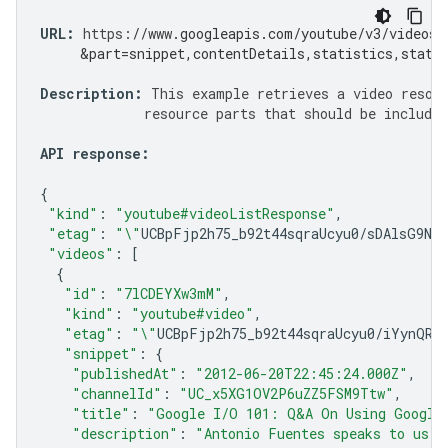
URL
:
https
:
//www.googleapis.com/youtube/v3/videos?
     &part=snippet,contentDetails,statistics,statu
Description
:
This
example
retrieves
a
video
resou
resource
parts
that
should
be
included
API
response
:
{
"kind"
:
"youtube#videoListResponse"
,
"etag"
:
"\"
UCBpFjp2h75_b92t44sqraUcyu0
/
sDAlsG9NG
"videos"
:
[
{
"id"
:
"7lCDEYXw3mM"
,
"kind"
:
"youtube#video"
,
"etag"
:
"\"
UCBpFjp2h75_b92t44sqraUcyu0
/
iYynQR8
"snippet"
:
{
"publishedAt"
:
"2012-06-20T22:45:24.000Z"
,
"channelId"
:
"UC_x5XG1OV2P6uZZ5FSM9Ttw"
,
"title"
:
"Google I/O 101: Q&A On Using Google
"description"
:
"Antonio Fuentes speaks to us a