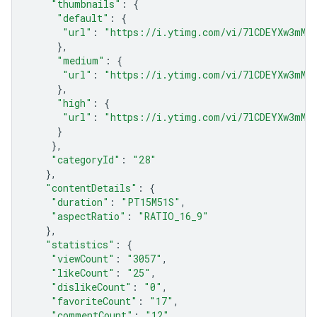
"thumbnails"
:
{
"default"
:
{
"url"
:
"https://i.ytimg.com/vi/7lCDEYXw3mM/
},
"medium"
:
{
"url"
:
"https://i.ytimg.com/vi/7lCDEYXw3mM/
},
"high"
:
{
"url"
:
"https://i.ytimg.com/vi/7lCDEYXw3mM/
}
},
"categoryId"
:
"28"
},
"contentDetails"
:
{
"duration"
:
"PT15M51S"
,
"aspectRatio"
:
"RATIO_16_9"
},
"statistics"
:
{
"viewCount"
:
"3057"
,
"likeCount"
:
"25"
,
"dislikeCount"
:
"0"
,
"favoriteCount"
:
"17"
,
"commentCount"
:
"12"