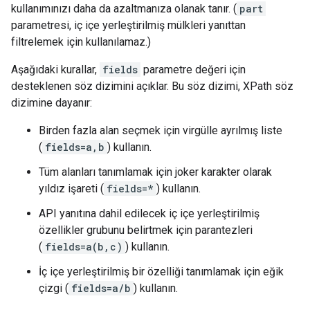
kullanımınızı daha da azaltmanıza olanak tanır. (
part
parametresi, iç içe yerleştirilmiş mülkleri yanıttan
filtrelemek için kullanılamaz.)
Aşağıdaki kurallar,
fields
parametre değeri için
desteklenen söz dizimini açıklar. Bu söz dizimi,
XPath
söz
dizimine dayanır:
Birden fazla alan seçmek için virgülle ayrılmış liste
(
fields=a,b
) kullanın.
Tüm alanları tanımlamak için joker karakter olarak
yıldız işareti (
fields=*
) kullanın.
API yanıtına dahil edilecek iç içe yerleştirilmiş
özellikler grubunu belirtmek için parantezleri
(
fields=a(b,c)
) kullanın.
İç içe yerleştirilmiş bir özelliği tanımlamak için eğik
çizgi (
fields=a/b
) kullanın.