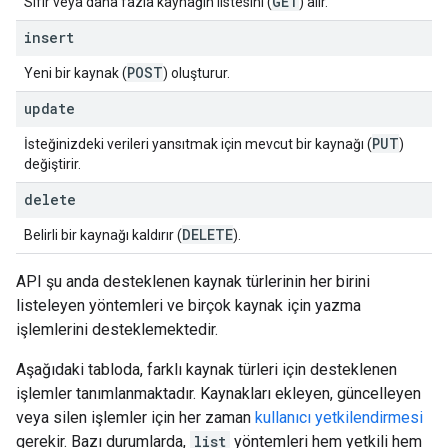
GET
Sıfır veya daha fazla kaynağın listesini (
) alır.
insert
POST
Yeni bir kaynak (
) oluşturur.
update
PUT
İsteğinizdeki verileri yansıtmak için mevcut bir kaynağı (
)
değiştirir.
delete
DELETE
Belirli bir kaynağı kaldırır (
).
API şu anda desteklenen kaynak türlerinin her birini
listeleyen yöntemleri ve birçok kaynak için yazma
işlemlerini desteklemektedir.
Aşağıdaki tabloda, farklı kaynak türleri için desteklenen
işlemler tanımlanmaktadır. Kaynakları ekleyen, güncelleyen
veya silen işlemler için her zaman
kullanıcı yetkilendirmesi
gerekir. Bazı durumlarda,
list
yöntemleri hem yetkili hem