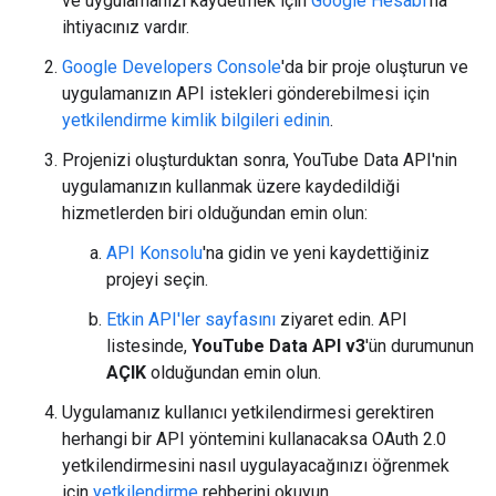
ve uygulamanızı kaydetmek için
Google Hesabı
'na
ihtiyacınız vardır.
Google Developers Console
'da bir proje oluşturun ve
uygulamanızın API istekleri gönderebilmesi için
yetkilendirme kimlik bilgileri edinin
.
Projenizi oluşturduktan sonra, YouTube Data API'nin
uygulamanızın kullanmak üzere kaydedildiği
hizmetlerden biri olduğundan emin olun:
API Konsolu
'na gidin ve yeni kaydettiğiniz
projeyi seçin.
Etkin API'ler sayfasını
ziyaret edin. API
listesinde,
YouTube Data API v3
'ün durumunun
AÇIK
olduğundan emin olun.
Uygulamanız kullanıcı yetkilendirmesi gerektiren
herhangi bir API yöntemini kullanacaksa OAuth 2.0
yetkilendirmesini nasıl uygulayacağınızı öğrenmek
için
yetkilendirme
rehberini okuyun.