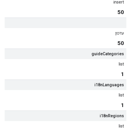
insert
50
עדכון
50
guide
Categories
list
1
i18n
Languages
list
1
i18n
Regions
list