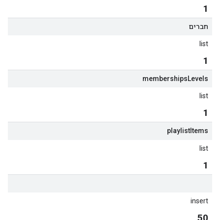
1
חברים
list
1
memberships
Levels
list
1
playlist
Items
list
1
insert
50