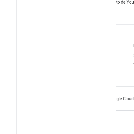
código abierto de Yo
Herramientas
Explorador de APIs de Google
Demostración del reproductor de YouTube
Cómo configurar un botón de suscripción
Android
Chrome
Firebase
Google Cloud
Condiciones
Privacidad
Manage cookies