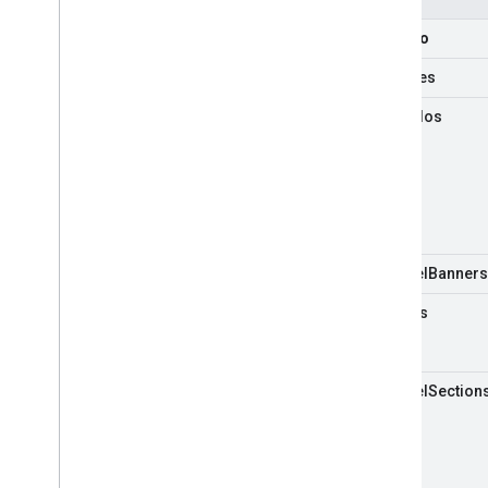
Made
For
Kids
Suscribirse a las notificaciones de
recurso
aplicación
activities
Cómo trabajar con los ID del canal
Cambiar de Client
Login a OAuth
subtítulos
Solicitudes de muestra
Guía de implementación
Descripción general
Actividades
Subtítulos
channel
Banners
Canales
canales
Comentarios
Paginación
Respuestas parciales
channel
Section
Playlists
Clasificaciones
Solicitudes de búsqueda
Suscripciones