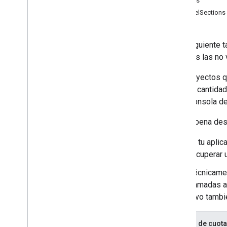
canales
Guías de inicio rápido
channelSections
Android
Apps Script
En la siguiente 
Go
incluidas las no
i
OS
Java
Los proyectos q
Java
Script
día, una cantida
Node
.
js
de la Consola de
PHP
Python
Vale la pena des
Ruby
Si tu apli
recuperar 
Guías y tutoriales
Costos de cuota para solicitudes a la
Técnicame
API
llamadas a
Auditorías de cuotas y cumplimiento
vivo tambi
Subir un video
Enviar cargas reanudables
Costos de cuota
Cómo encontrar el estado de video de