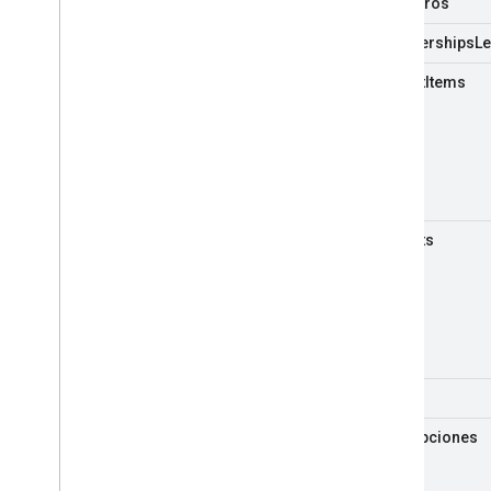
miembros
memberships
Le
playlist
Items
playlists
search
suscripciones