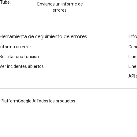
uTube.
Envíanos un informe de
errores.
Herramienta de seguimiento de errores
Inf
Informa un error
Cond
Solicitar una función
Line
Ver incidentes abiertos
Line
API 
 Platform
Google AI
Todos los productos