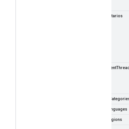
Videos
comentarios
Herramientas
Explorador de API
comment
Threa
guide
Categorie
i18n
Languages
i18n
Regions