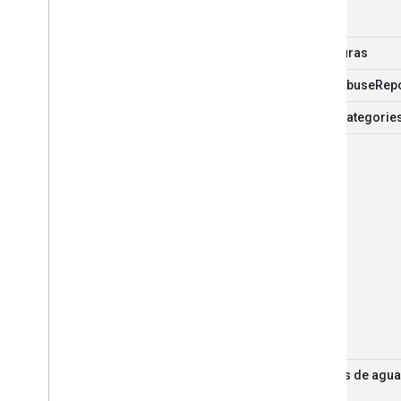
Miniaturas
video
Abuse
Rep
video
Categorie
videos
marcas de agua