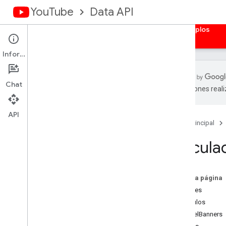
YouTube
Data API
Página principal
Guías
Referencia
Ejemplos
Información
Chat
traducciones real
Descripción general
Bibliotecas cliente
API
Página principal
Cómo autorizar solicitudes
Calcula
Descripción general
Obtener credenciales de autenticación
Aplicaciones web del servidor
En esta página
Aplicaciones web del cliente
activities
Apps instaladas
subtítulos
Dispositivos
channelBanners