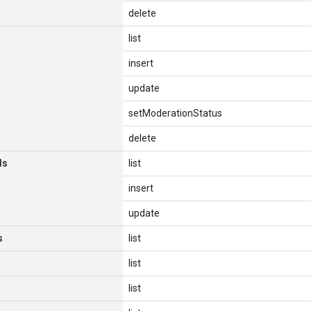
delete
list
insert
update
setModerationStatus
delete
ds
list
insert
update
s
list
list
list