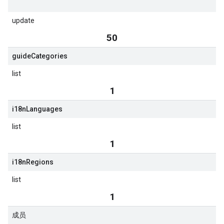
update
50
guide
Categories
list
1
i18n
Languages
list
1
i18n
Regions
list
1
成员