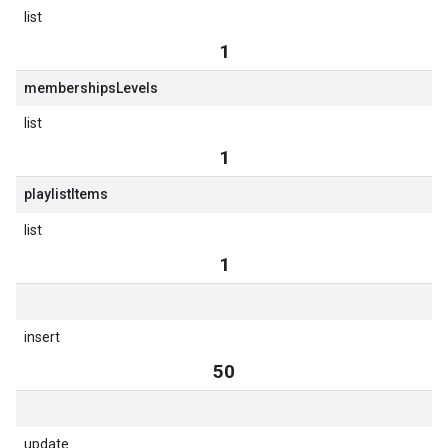
list
1
memberships
Levels
list
1
playlist
Items
list
1
insert
50
update