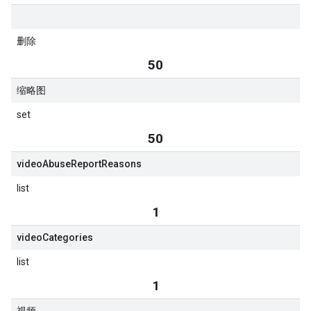
删除
50
缩略图
set
50
video
Abuse
Report
Reasons
list
1
video
Categories
list
1