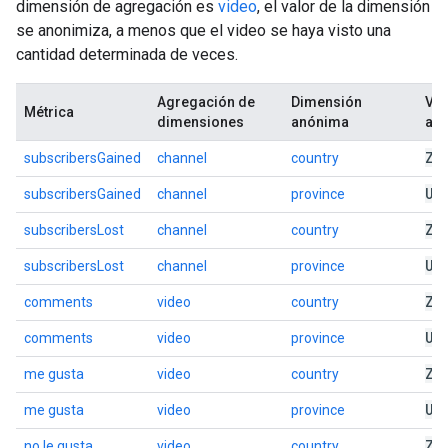
dimensión de agregación es
video
, el valor de la dimensión
se anonimiza, a menos que el video se haya visto una
cantidad determinada de veces.
Agregación de
Dimensión
Val
Métrica
dimensiones
anónima
an
ZZ
subscribersGained
channel
country
US
subscribersGained
channel
province
ZZ
subscribersLost
channel
country
US
subscribersLost
channel
province
ZZ
comments
video
country
US
comments
video
province
ZZ
me gusta
video
country
US
me gusta
video
province
ZZ
no le gusta
video
country