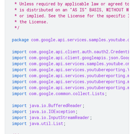
 * Unless required by applicable law or agreed to 
 * is distributed on an "AS IS" BASIS, WITHOUT WAR
 * or implied. See the License for the specific la
 * the License.
 */
package
com.google.api.services.samples.youtube.cm
import
com.google.api.client.auth.oauth2.Credentia
import
com.google.api.client.googleapis.json.Googl
import
com.google.api.services.samples.youtube.cmd
import
com.google.api.services.youtubereporting.Yo
import
com.google.api.services.youtubereporting.mo
import
com.google.api.services.youtubereporting.mo
import
com.google.api.services.youtubereporting.mo
import
com.google.common.collect.Lists
;
import
java.io.BufferedReader
;
import
java.io.IOException
;
import
java.io.InputStreamReader
;
import
java.util.List
;