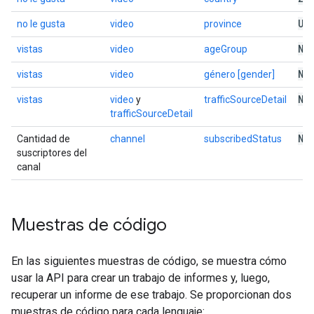
US
no le gusta
video
province
NU
vistas
video
ageGroup
NU
vistas
video
género [gender]
NU
vistas
video
y
trafficSourceDetail
trafficSourceDetail
NU
Cantidad de
channel
subscribedStatus
suscriptores del
canal
Muestras de código
En las siguientes muestras de código, se muestra cómo
usar la API para crear un trabajo de informes y, luego,
recuperar un informe de ese trabajo. Se proporcionan dos
muestras de código para cada lenguaje: