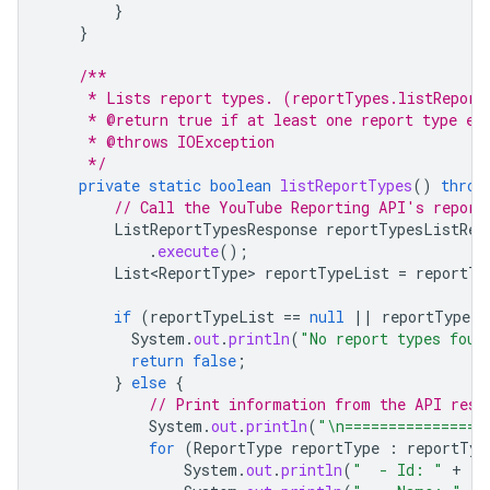
}
}
/**
     * Lists report types. (reportTypes.listReport
     * @return true if at least one report type ex
     * @throws IOException
     */
private
static
boolean
listReportTypes
()
throw
// Call the YouTube Reporting API's report
ListReportTypesResponse
reportTypesListRes
.
execute
();
List<ReportType>
reportTypeList
=
reportTy
if
(
reportTypeList
==
null
||
reportTypeLi
System
.
out
.
println
(
"No report types foun
return
false
;
}
else
{
// Print information from the API resp
System
.
out
.
println
(
"\n================
for
(
ReportType
reportType
:
reportTyp
System
.
out
.
println
(
"  - Id: "
+
re