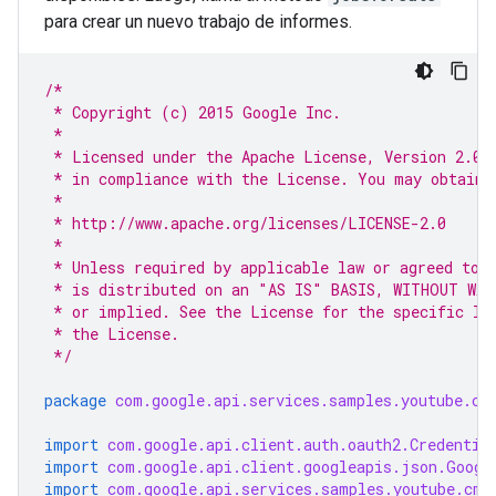
para crear un nuevo trabajo de informes.
/*
 * Copyright (c) 2015 Google Inc.
 *
 * Licensed under the Apache License, Version 2.0 
 * in compliance with the License. You may obtain 
 *
 * http://www.apache.org/licenses/LICENSE-2.0
 *
 * Unless required by applicable law or agreed to 
 * is distributed on an "AS IS" BASIS, WITHOUT WAR
 * or implied. See the License for the specific la
 * the License.
 */
package
com.google.api.services.samples.youtube.cm
import
com.google.api.client.auth.oauth2.Credentia
import
com.google.api.client.googleapis.json.Googl
import
com.google.api.services.samples.youtube.cmd