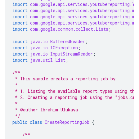
import
com.google.api.services.youtubereporting.Yo
import
com.google.api.services.youtubereporting.mo
import
com.google.api.services.youtubereporting.mo
import
com.google.api.services.youtubereporting.mo
import
com.google.common.collect.Lists
;
import
java.io.BufferedReader
;
import
java.io.IOException
;
import
java.io.InputStreamReader
;
import
java.util.List
;
/**
 * This sample creates a reporting job by:
 *
 * 1. Listing the available report types using the
 * 2. Creating a reporting job using the "jobs.cre
 *
 * @author Ibrahim Ulukaya
 */
public
class
CreateReportingJob
{
/**