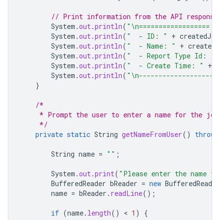
// Print information from the API response
System
.
out
.
println
(
"\n================== C
System
.
out
.
println
(
"  - ID: "
+
createdJob
System
.
out
.
println
(
"  - Name: "
+
createdJ
System
.
out
.
println
(
"  - Report Type Id: "
System
.
out
.
println
(
"  - Create Time: "
+
c
System
.
out
.
println
(
"\n--------------------
}
/*
     * Prompt the user to enter a name for the job
     */
private
static
String
getNameFromUser
()
throws
String
name
=
""
;
System
.
out
.
print
(
"Please enter the name fo
BufferedReader
bReader
=
new
BufferedReader
name
=
bReader
.
readLine
();
if
(
name
.
length
()
 < 
1
)
{