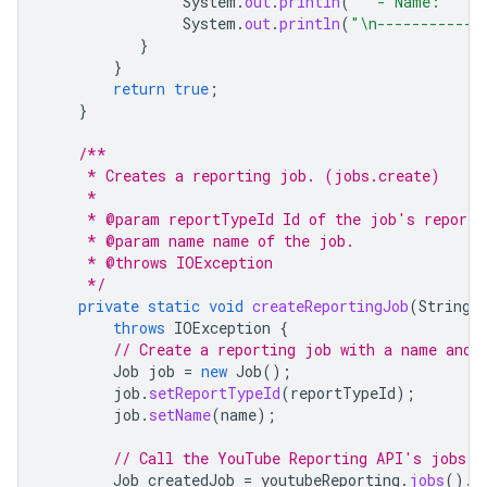
System
.
out
.
println
(
"  - Name: "
+
System
.
out
.
println
(
"\n------------
}
}
return
true
;
}
/**
     * Creates a reporting job. (jobs.create)
     *
     * @param reportTypeId Id of the job's report 
     * @param name name of the job.
     * @throws IOException
     */
private
static
void
createReportingJob
(
String
throws
IOException
{
// Create a reporting job with a name and 
Job
job
=
new
Job
();
job
.
setReportTypeId
(
reportTypeId
);
job
.
setName
(
name
);
// Call the YouTube Reporting API's jobs.c
Job
createdJob
=
youtubeReporting
.
jobs
().
c