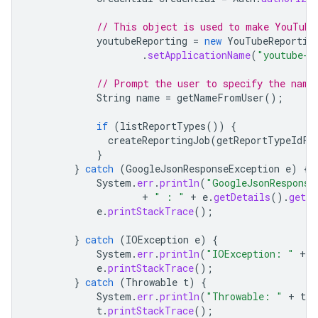
// This object is used to make YouTube
youtubeReporting
=
new
YouTubeReportin
.
setApplicationName
(
"youtube-c
// Prompt the user to specify the name
String
name
=
getNameFromUser
();
if
(
listReportTypes
())
{
createReportingJob
(
getReportTypeIdFr
}
}
catch
(
GoogleJsonResponseException
e
)
{
System
.
err
.
println
(
"GoogleJsonResponse
+
" : "
+
e
.
getDetails
().
getMe
e
.
printStackTrace
();
}
catch
(
IOException
e
)
{
System
.
err
.
println
(
"IOException: "
+
e
e
.
printStackTrace
();
}
catch
(
Throwable
t
)
{
System
.
err
.
println
(
"Throwable: "
+
t
.
g
t
.
printStackTrace
();