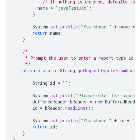
// If nothing is entered, defaults to 
name
=
"javaTestJob"
;
}
System
.
out
.
println
(
"You chose "
+
name
+
return
name
;
}
/*
     * Prompt the user to enter a report type id f
     */
private
static
String
getReportTypeIdFromUser
(
String
id
=
""
;
System
.
out
.
print
(
"Please enter the reportT
BufferedReader
bReader
=
new
BufferedReader
id
=
bReader
.
readLine
();
System
.
out
.
println
(
"You chose "
+
id
+
" a
return
id
;
}
}