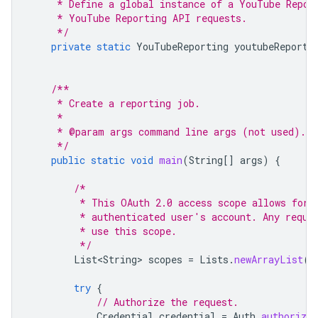
     * Define a global instance of a YouTube Repor
     * YouTube Reporting API requests.
     */
private
static
YouTubeReporting
youtubeReporti
/**
     * Create a reporting job.
     *
     * @param args command line args (not used).
     */
public
static
void
main
(
String
[]
args
)
{
/*
         * This OAuth 2.0 access scope allows for 
         * authenticated user's account. Any reque
         * use this scope.
         */
List<String>
scopes
=
Lists
.
newArrayList
(
"
try
{
// Authorize the request.
Credential
credential
=
Auth
.
authorize