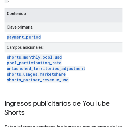
1
.
Contenido
Clave primaria:
payment
_
period
Campos adicionales:
shorts
_
monthly
_
pool
_
usd
pool
_
participating
_
rate
unlaunched
_
territories
_
adjustment
shorts
_
usages
_
marketshare
shorts
_
partner
_
revenue
_
usd
Ingresos publicitarios de You
Tube
Shorts