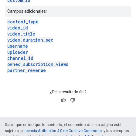
custom
_
id
Campos adicionales:
content
_
type
video
_
id
video
_
title
video
_
duration
_
sec
username
uploader
channel
_
id
owned
_
subscription
_
views
partner
_
revenue
¿Te ha resultado útil?
Salvo que se indique lo contrario, el contenido de esta página está
sujeto a la
licencia Atribución 4.0 de Creative Commons
, y los ejemplos