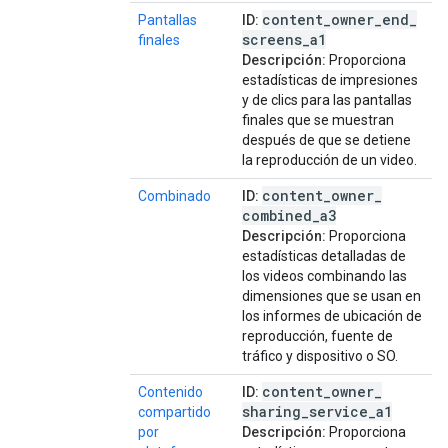
content
_
owner
_
end
_
Pantallas
ID:
screens
_
a1
finales
Descripción:
Proporciona
estadísticas de impresiones
y de clics para las pantallas
finales que se muestran
después de que se detiene
la reproducción de un video.
content
_
owner
_
Combinado
ID:
combined
_
a3
Descripción:
Proporciona
estadísticas detalladas de
los videos combinando las
dimensiones que se usan en
los informes de ubicación de
reproducción, fuente de
tráfico y dispositivo o SO.
content
_
owner
_
Contenido
ID:
sharing
_
service
_
a1
compartido
por
Descripción:
Proporciona