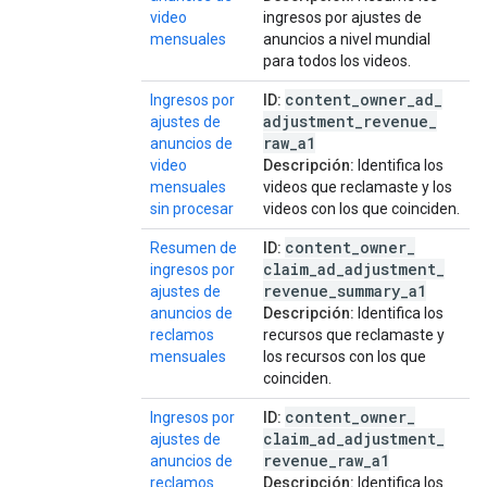
video
ingresos por ajustes de
mensuales
anuncios a nivel mundial
para todos los videos.
content
_
owner
_
ad
_
Ingresos por
ID:
adjustment
_
revenue
_
ajustes de
raw
_
a1
anuncios de
video
Descripción:
Identifica los
mensuales
videos que reclamaste y los
sin procesar
videos con los que coinciden.
content
_
owner
_
Resumen de
ID:
claim
_
ad
_
adjustment
_
ingresos por
revenue
_
summary
_
a1
ajustes de
anuncios de
Descripción:
Identifica los
reclamos
recursos que reclamaste y
mensuales
los recursos con los que
coinciden.
content
_
owner
_
Ingresos por
ID:
claim
_
ad
_
adjustment
_
ajustes de
revenue
_
raw
_
a1
anuncios de
reclamos
Descripción:
Identifica los