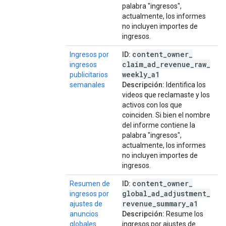
palabra "ingresos",
actualmente, los informes
no incluyen importes de
ingresos.
content
_
owner
_
Ingresos por
ID:
claim
_
ad
_
revenue
_
raw
_
ingresos
weekly
_
a1
publicitarios
semanales
Descripción:
Identifica los
videos que reclamaste y los
activos con los que
coinciden. Si bien el nombre
del informe contiene la
palabra "ingresos",
actualmente, los informes
no incluyen importes de
ingresos.
content
_
owner
_
Resumen de
ID:
global
_
ad
_
adjustment
_
ingresos por
revenue
_
summary
_
a1
ajustes de
anuncios
Descripción:
Resume los
globales
ingresos por ajustes de