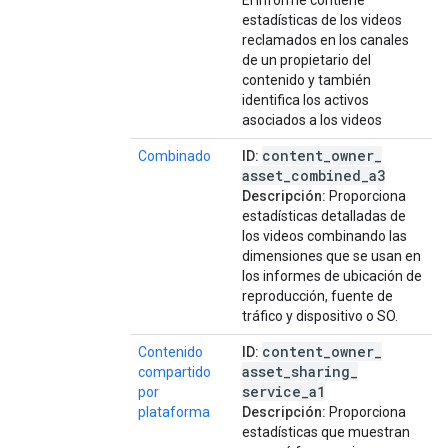
El informe contiene
estadísticas de los videos
reclamados en los canales
de un propietario del
contenido y también
identifica los activos
asociados a los videos
content
_
owner
_
Combinado
ID:
asset
_
combined
_
a3
Descripción:
Proporciona
estadísticas detalladas de
los videos combinando las
dimensiones que se usan en
los informes de ubicación de
reproducción, fuente de
tráfico y dispositivo o SO.
content
_
owner
_
Contenido
ID:
asset
_
sharing
_
compartido
service
_
a1
por
plataforma
Descripción:
Proporciona
estadísticas que muestran