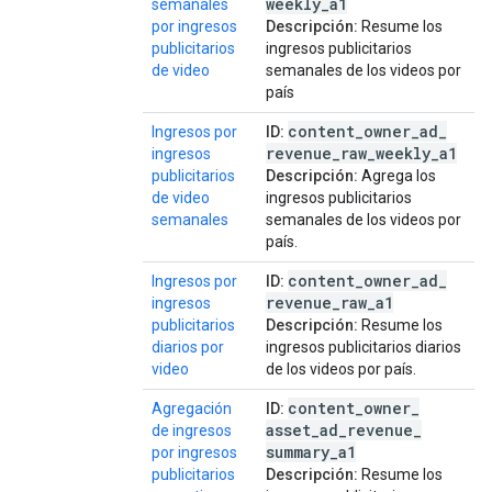
weekly
_
a1
semanales
por ingresos
Descripción:
Resume los
publicitarios
ingresos publicitarios
de video
semanales de los videos por
país
content
_
owner
_
ad
_
Ingresos por
ID:
revenue
_
raw
_
weekly
_
a1
ingresos
publicitarios
Descripción:
Agrega los
de video
ingresos publicitarios
semanales
semanales de los videos por
país.
content
_
owner
_
ad
_
Ingresos por
ID:
revenue
_
raw
_
a1
ingresos
publicitarios
Descripción:
Resume los
diarios por
ingresos publicitarios diarios
video
de los videos por país.
content
_
owner
_
Agregación
ID:
asset
_
ad
_
revenue
_
de ingresos
summary
_
a1
por ingresos
publicitarios
Descripción:
Resume los