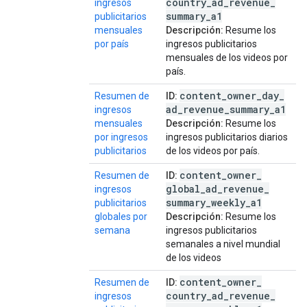
country
_
ad
_
revenue
_
ingresos
summary
_
a1
publicitarios
mensuales
Descripción:
Resume los
por país
ingresos publicitarios
mensuales de los videos por
país.
content
_
owner
_
day
_
Resumen de
ID:
ad
_
revenue
_
summary
_
a1
ingresos
mensuales
Descripción:
Resume los
por ingresos
ingresos publicitarios diarios
publicitarios
de los videos por país.
content
_
owner
_
Resumen de
ID:
global
_
ad
_
revenue
_
ingresos
summary
_
weekly
_
a1
publicitarios
globales por
Descripción:
Resume los
semana
ingresos publicitarios
semanales a nivel mundial
de los videos
content
_
owner
_
Resumen de
ID:
country
_
ad
_
revenue
_
ingresos