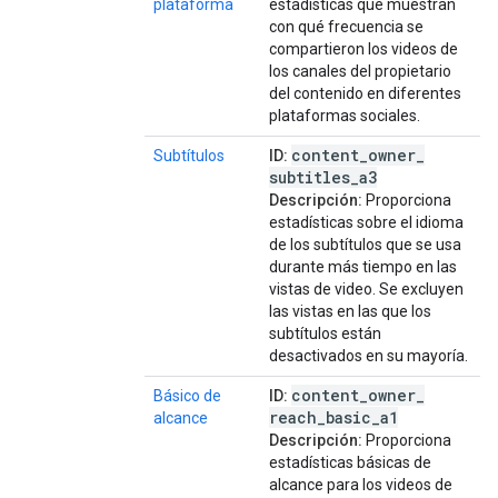
plataforma
estadísticas que muestran
con qué frecuencia se
compartieron los videos de
los canales del propietario
del contenido en diferentes
plataformas sociales.
content
_
owner
_
Subtítulos
ID:
subtitles
_
a3
Descripción:
Proporciona
estadísticas sobre el idioma
de los subtítulos que se usa
durante más tiempo en las
vistas de video. Se excluyen
las vistas en las que los
subtítulos están
desactivados en su mayoría.
content
_
owner
_
Básico de
ID:
reach
_
basic
_
a1
alcance
Descripción:
Proporciona
estadísticas básicas de
alcance para los videos de