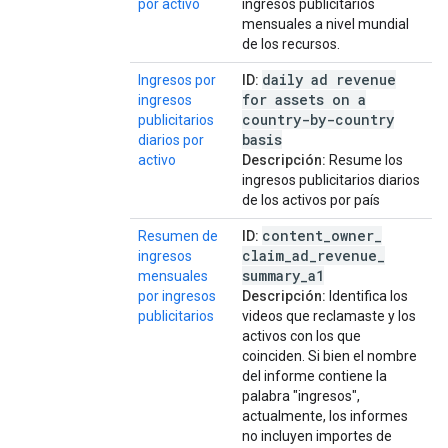
por activo
ingresos publicitarios
mensuales a nivel mundial
de los recursos.
daily ad revenue
Ingresos por
ID:
for assets on a
ingresos
country-by-country
publicitarios
basis
diarios por
activo
Descripción:
Resume los
ingresos publicitarios diarios
de los activos por país
content
_
owner
_
Resumen de
ID:
claim
_
ad
_
revenue
_
ingresos
summary
_
a1
mensuales
por ingresos
Descripción:
Identifica los
publicitarios
videos que reclamaste y los
activos con los que
coinciden. Si bien el nombre
del informe contiene la
palabra "ingresos",
actualmente, los informes
no incluyen importes de