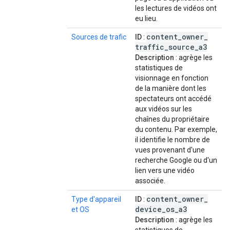
les lectures de vidéos ont
eu lieu.
content
_
owner
_
Sources de trafic
ID
:
traffic
_
source
_
a3
Description
: agrège les
statistiques de
visionnage en fonction
de la manière dont les
spectateurs ont accédé
aux vidéos sur les
chaînes du propriétaire
du contenu. Par exemple,
il identifie le nombre de
vues provenant d'une
recherche Google ou d'un
lien vers une vidéo
associée.
content
_
owner
_
Type d'appareil
ID
:
device
_
os
_
a3
et OS
Description
: agrège les