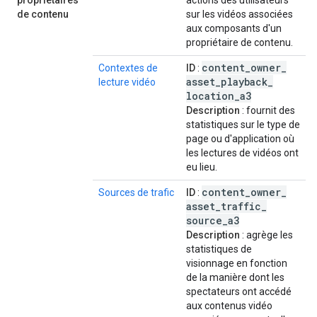
propriétaires
actions des utilisateurs
de contenu
sur les vidéos associées
aux composants d'un
propriétaire de contenu.
content
_
owner
_
Contextes de
ID
:
asset
_
playback
_
lecture vidéo
location
_
a3
Description
: fournit des
statistiques sur le type de
page ou d'application où
les lectures de vidéos ont
eu lieu.
content
_
owner
_
Sources de trafic
ID
:
asset
_
traffic
_
source
_
a3
Description
: agrège les
statistiques de
visionnage en fonction
de la manière dont les
spectateurs ont accédé
aux contenus vidéo