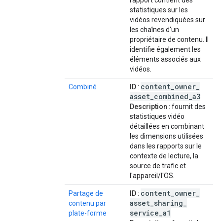
rapport contient des
statistiques sur les
vidéos revendiquées sur
les chaînes d'un
propriétaire de contenu. Il
identifie également les
éléments associés aux
vidéos.
content
_
owner
_
Combiné
ID
:
asset
_
combined
_
a3
Description
: fournit des
statistiques vidéo
détaillées en combinant
les dimensions utilisées
dans les rapports sur le
contexte de lecture, la
source de trafic et
l'appareil/l'OS.
content
_
owner
_
Partage de
ID
:
asset
_
sharing
_
contenu par
service
_
a1
plate-forme