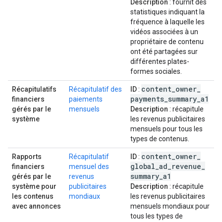
Description
: fournit des
statistiques indiquant la
fréquence à laquelle les
vidéos associées à un
propriétaire de contenu
ont été partagées sur
différentes plates-
formes sociales.
content
_
owner
_
Récapitulatifs
Récapitulatif des
ID
:
payments
_
summary
_
a1
financiers
paiements
gérés par le
mensuels
Description
: récapitule
système
les revenus publicitaires
mensuels pour tous les
types de contenus.
content
_
owner
_
Rapports
Récapitulatif
ID
:
global
_
ad
_
revenue
_
financiers
mensuel des
summary
_
a1
gérés par le
revenus
système pour
publicitaires
Description
: récapitule
les contenus
mondiaux
les revenus publicitaires
avec annonces
mensuels mondiaux pour
tous les types de