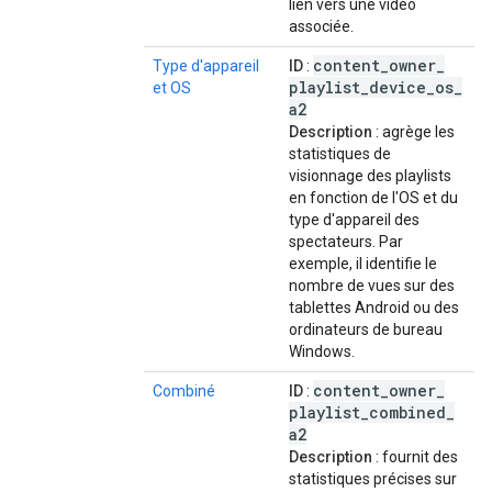
lien vers une vidéo
associée.
content
_
owner
_
Type d'appareil
ID
:
playlist
_
device
_
os
_
et OS
a2
Description
: agrège les
statistiques de
visionnage des playlists
en fonction de l'OS et du
type d'appareil des
spectateurs. Par
exemple, il identifie le
nombre de vues sur des
tablettes Android ou des
ordinateurs de bureau
Windows.
content
_
owner
_
Combiné
ID
:
playlist
_
combined
_
a2
Description
: fournit des
statistiques précises sur