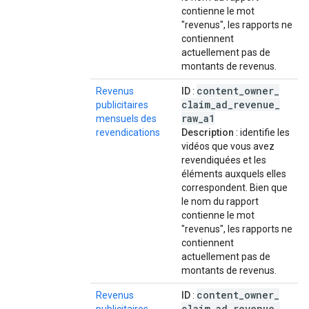
contienne le mot
"revenus", les rapports ne
contiennent
actuellement pas de
montants de revenus.
content
_
owner
_
Revenus
ID
:
claim
_
ad
_
revenue
_
publicitaires
raw
_
a1
mensuels des
revendications
Description
: identifie les
vidéos que vous avez
revendiquées et les
éléments auxquels elles
correspondent. Bien que
le nom du rapport
contienne le mot
"revenus", les rapports ne
contiennent
actuellement pas de
montants de revenus.
content
_
owner
_
Revenus
ID
:
claim
_
ad
_
revenue
_