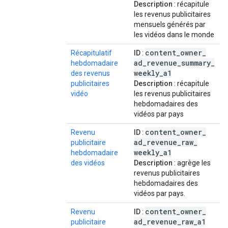
Description
: récapitule
les revenus publicitaires
mensuels générés par
les vidéos dans le monde
content
_
owner
_
Récapitulatif
ID
:
ad
_
revenue
_
summary
_
hebdomadaire
weekly
_
a1
des revenus
publicitaires
Description
: récapitule
vidéo
les revenus publicitaires
hebdomadaires des
vidéos par pays
content
_
owner
_
Revenu
ID
:
ad
_
revenue
_
raw
_
publicitaire
weekly
_
a1
hebdomadaire
des vidéos
Description
: agrège les
revenus publicitaires
hebdomadaires des
vidéos par pays.
content
_
owner
_
Revenu
ID
:
ad
_
revenue
_
raw
_
a1
publicitaire