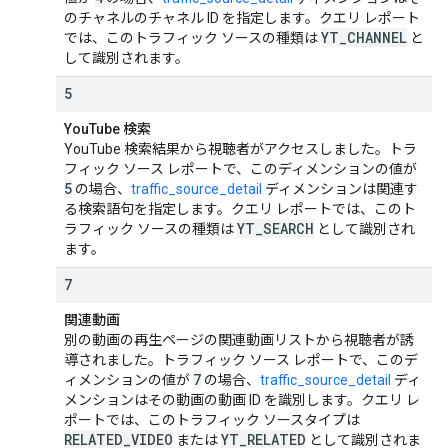
のチャネルのチャネル ID を指定します。クエリ レポート
YT
_
CHANNEL
では、このトラフィック ソースの種類は
と
して識別されます。
5
YouTube 検索
YouTube 検索結果から視聴者がアクセスしました。トラ
フィック ソース レポートで、このディメンションの値が
5
の場合、
traffic_source_detail
ディメンションは関連す
る検索語句を指定します。クエリ レポートでは、このト
YT
_
SEARCH
ラフィック ソースの種類は
として識別され
ます。
7
関連動画
別の動画の再生ページの関連動画リストから視聴者が誘
導されました。トラフィック ソース レポートで、このデ
7
ィメンションの値が
の場合、
traffic_source_detail
ディ
メンションはその動画の動画 ID を識別します。クエリ レ
ポートでは、このトラフィック ソースタイプは
RELATED
_
VIDEO
YT
_
RELATED
または
として識別されま