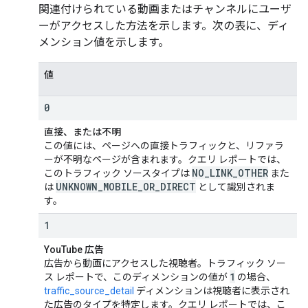
関連付けられている動画またはチャンネルにユーザ
ーがアクセスした方法を示します。次の表に、ディ
メンション値を示します。
値
0
直接、または不明
この値には、ページへの直接トラフィックと、リファラ
ーが不明なページが含まれます。クエリ レポートでは、
NO
_
LINK
_
OTHER
このトラフィック ソースタイプは
また
UNKNOWN
_
MOBILE
_
OR
_
DIRECT
は
として識別されま
す。
1
YouTube 広告
広告から動画にアクセスした視聴者。トラフィック ソー
1
ス レポートで、このディメンションの値が
の場合、
traffic_source_detail
ディメンションは視聴者に表示され
た広告のタイプを特定します。クエリ レポートでは、こ