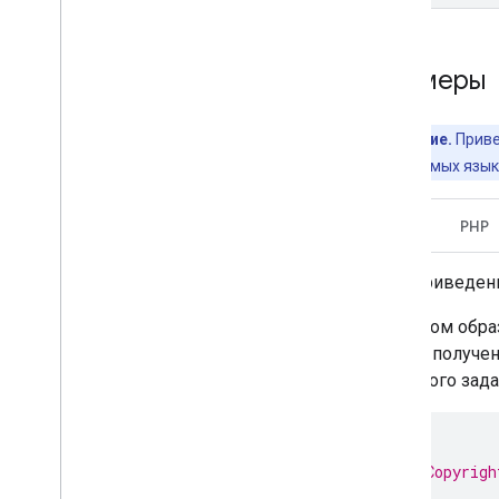
Примеры
Примечание.
Приве
поддерживаемых языко
Ява
PHP
В приведен
В этом обра
для получен
нового зада
/*
 * Copyrigh
 *