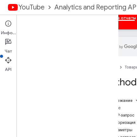
YouTube
Analytics and Reporting AP
Главная
Обзор
Авторизация
Массовые отчеты
Информация
Чат
API отчетов You
Tube
Главная
Товар
Доступные отчеты
API
Method 
Отчеты по массовым данным для
You
Tube Analytics
Получайте отчеты по массовым
Содержание
данным
Запрос
Dimensions
HTTP-запрос
Показатели
Авторизация
Отчеты о каналах
Параметры
Отчеты владельцев контента