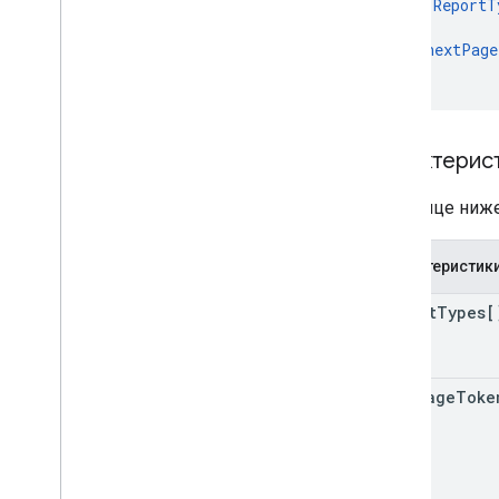
ReportT
],
"
nextPage
}
Характерис
В таблице ниж
Характеристик
report
Types[
next
Page
Toke