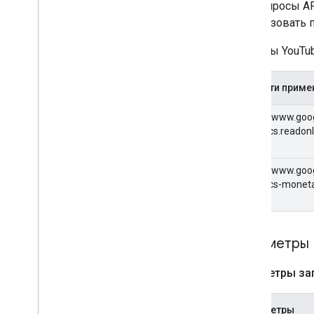
Обзор
Все запросы A
list
использовать п
Запросы YouTub
История изменений
Области приме
https://www.goo
analytics.readon
https://www.goo
analytics-moneta
Параметры
Параметры за
Параметры