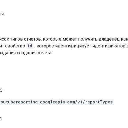
ки
исок типов отчетов, которые может получить владелец кан
ит свойство
id
, которое идентифицирует идентификатор о
адания создания отчета.
с
youtubereporting.googleapis.com/v1/reportTypes
я