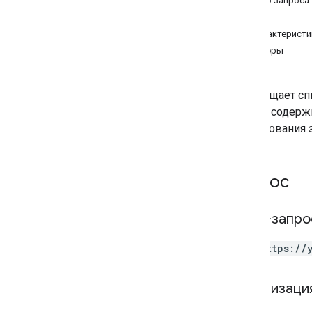
Тело запроса
Ответ
Системно-управляемые отчеты
Характеристи
Обзор
Примеры
Получайте системно управляемые
отчеты
Поля
Возвращает сп
Финансовые сводки
списке содерж
Финансовые отчеты
планирования з
Видео
Ресурсы
Рекомендации
Запрос
Претензии
ПРАЙМ-тайм
HTTP-запро
Документация по API
Обзор
GET https://
Работа
Отчеты
Авторизаци
Типы отчетов