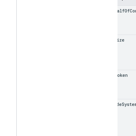
on
Behalf
Of
Co
page
Size
page
Token
include
Syste