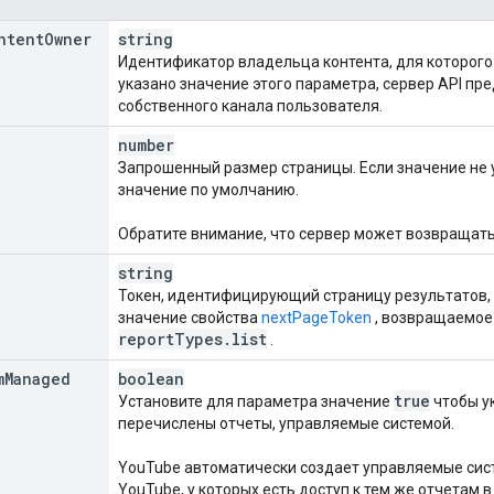
ntent
Owner
string
Идентификатор владельца контента, для которого д
указано значение этого параметра, сервер API пре
собственного канала пользователя.
number
Запрошенный размер страницы. Если значение не 
значение по умолчанию.
Обратите внимание, что сервер может возвращать
string
Токен, идентифицирующий страницу результатов, 
значение свойства
nextPageToken
, возвращаемое
report
Types
.
list
.
m
Managed
boolean
true
Установите для параметра значение
чтобы ук
перечислены отчеты, управляемые системой.
YouTube автоматически создает управляемые сис
YouTube, у которых есть доступ к тем же отчетам 