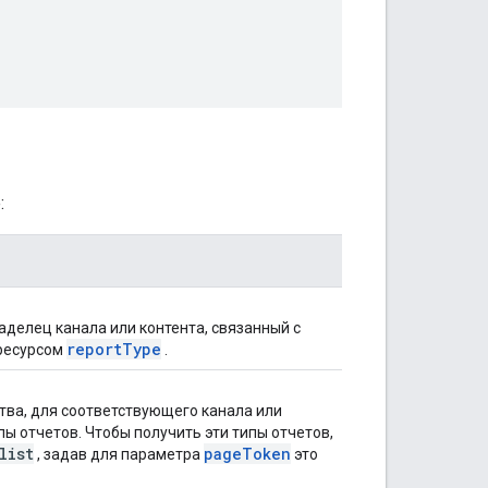
:
аделец канала или контента, связанный с
report
Type
 ресурсом
.
ства, для соответствующего канала или
ы отчетов. Чтобы получить эти типы отчетов,
list
page
Token
, задав для параметра
это