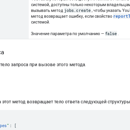
системой, доступны только некоторым владельцам
jobs
.
create
вызывать метод
, чтобы указать You
report
метод возвращает ошибку, если свойство
системой.
false
Значение параметра по умолчанию —
.
са
тело запроса при вызове этого метода.
а этот метод возвращает тело ответа следующей структуры
pes
"
:
[