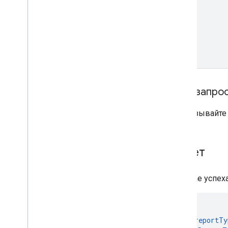
Тело запро
Не указывайте 
Ответ
В случае успех
"
reportTy