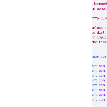
 * Licensed
 * in compl
 *
 * http://w
 *
 * Unless r
 * is distr
 * or impli
 * the Lice
 */
package
com
import
com.
import
com.
import
com.
import
com.
import
com.
import
com.
import
com.
import
com.