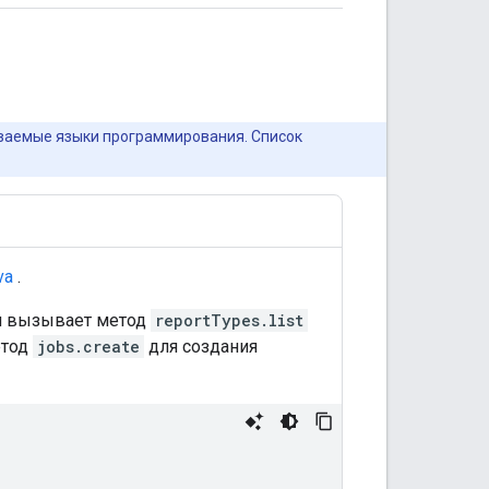
ваемые языки программирования. Список
va
.
Он вызывает метод
reportTypes.list
етод
jobs.create
для создания