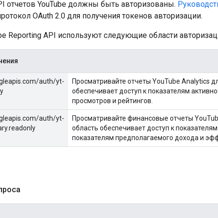
PI отчетов YouTube должны быть авторизованы.
Руководст
ротокол OAuth 2.0 для получения токенов авторизации.
e Reporting API используют следующие области авторизац
нения
gleapis.com/auth/yt-
Просматривайте отчеты YouTube Analytics д
ly
обеспечивает доступ к показателям активно
просмотров и рейтингов.
gleapis.com/auth/yt-
Просматривайте финансовые отчеты YouTube 
ry.readonly
область обеспечивает доступ к показателям 
показателям предполагаемого дохода и эф
проса