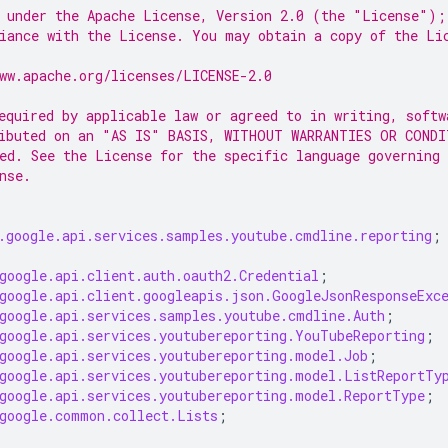
 under the Apache License, Version 2.0 (the "License");
iance with the License. You may obtain a copy of the Li
ww.apache.org/licenses/LICENSE-2.0
equired by applicable law or agreed to in writing, softw
ibuted on an "AS IS" BASIS, WITHOUT WARRANTIES OR CONDI
ed. See the License for the specific language governing
nse.
.google.api.services.samples.youtube.cmdline.reporting
;
google.api.client.auth.oauth2.Credential
;
google.api.client.googleapis.json.GoogleJsonResponseExc
google.api.services.samples.youtube.cmdline.Auth
;
google.api.services.youtubereporting.YouTubeReporting
;
google.api.services.youtubereporting.model.Job
;
google.api.services.youtubereporting.model.ListReportTy
google.api.services.youtubereporting.model.ReportType
;
google.common.collect.Lists
;