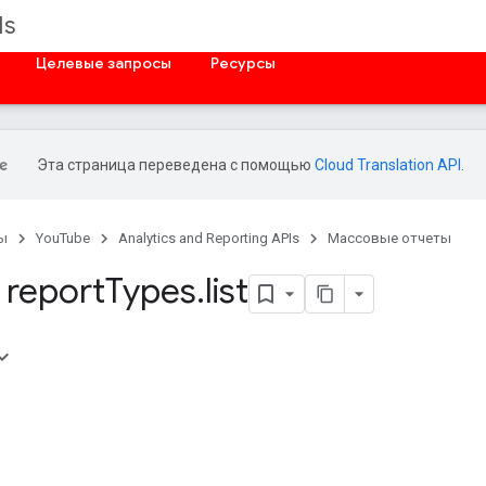
Is
Целевые запросы
Ресурсы
Эта страница переведена с помощью
Cloud Translation API
.
ы
YouTube
Analytics and Reporting APIs
Массовые отчеты
report
Types
.
list