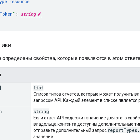
ype
resource
Token
"
:
string
тики
е определены свойства, которые появляются в этом ответе
и
]
list
Список типов отчетов, которые может получить вл
запросом API. Каждый элемент в списке является
n
string
Если ответ API содержит значение для этого свой
владельца контента доступны дополнительные тип
report
Types
.
отправьте дополнительный запрос
значение.