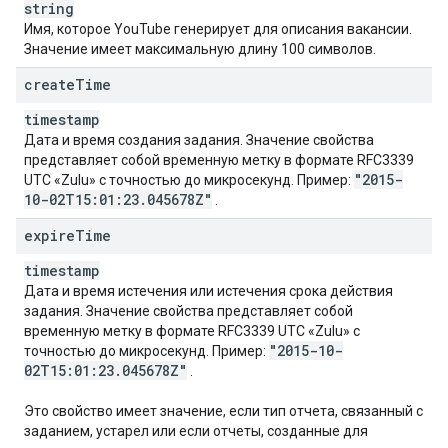
string
Имя, которое YouTube генерирует для описания вакансии.
Значение имеет максимальную длину 100 символов.
create
Time
timestamp
Дата и время создания задания. Значение свойства
представляет собой временную метку в формате RFC3339
"2015-
UTC «Zulu» с точностью до микросекунд. Пример:
10-02T15:01:23
.
045678Z"
.
expire
Time
timestamp
Дата и время истечения или истечения срока действия
задания. Значение свойства представляет собой
временную метку в формате RFC3339 UTC «Zulu» с
"2015-10-
точностью до микросекунд. Пример:
02T15:01:23
.
045678Z"
.
Это свойство имеет значение, если тип отчета, связанный с
заданием, устарел или если отчеты, созданные для