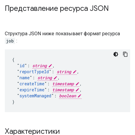
Представление ресурса JSON
Структура JSON ниже показывает формат ресурса
job
:
{

  "
id
": 
string
,

  "
reportTypeId
": 
string
,

  "
name
": 
string
,

  "
createTime
": 
timestamp
,

  "
expireTime
": 
timestamp
,

  "
systemManaged
": 
boolean
}
Характеристики