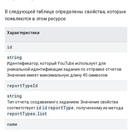
В следующей таблице определены свойства, которые
появляются в этом ресурсе:
Характеристики
id
string
Идентификатор, который YouTube использует для
уникальной идентификации задания по отправке отчетов.
Значение имеет максимальную длину 40 символов.
report
Type
Id
string
Тип отчета, создаваемого заданием. Значение свойства
id
id
report
Type
соответствует
, полученному из метода
report
Types
.
list
.
name